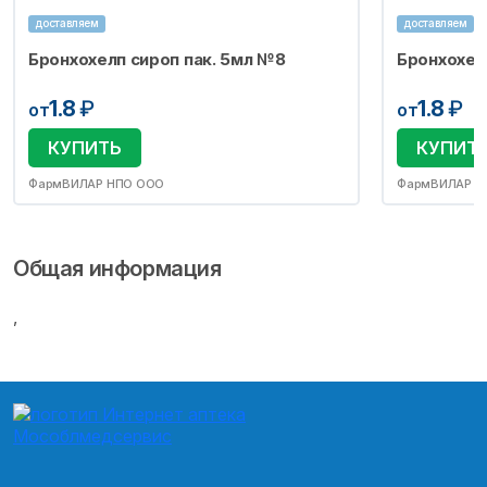
доставляем
доставляем
Бронхохелп сироп пак. 5мл №8
Бронхохел
1.8
₽
1.8
₽
от
от
КУПИТЬ
КУПИТ
ФармВИЛАР НПО ООО
ФармВИЛАР Н
Общая информация
,