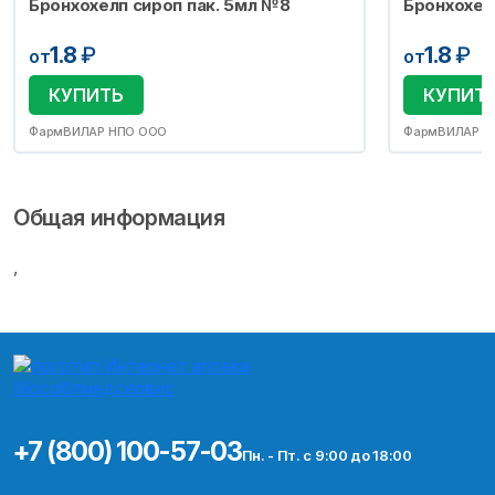
Бронхохелп сироп пак. 5мл №8
Бронхохел
1.8
₽
1.8
₽
от
от
КУПИТЬ
КУПИТ
ФармВИЛАР НПО ООО
ФармВИЛАР Н
Общая информация
,
+7 (800) 100-57-03
Пн. - Пт. с 9:00 до 18:00