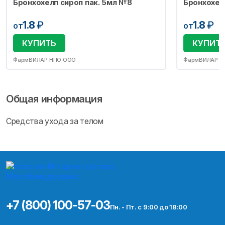
Бронхохелп сироп пак. 5мл №8
Бронхохел
1.8
₽
1.8
₽
от
от
КУПИТЬ
КУПИТ
ФармВИЛАР НПО ООО
ФармВИЛАР Н
Общая информация
Средства ухода за телом
+7 (800) 100-57-03
Пн. - Пт. с 9:00 до 18:00