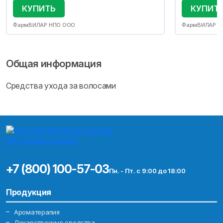
КУПИТЬ
КУПИТ
ФармВИЛАР НПО ООО
ФармВИЛАР Н
Общая информация
Средства ухода за волосами
+7 (800) 100-57-03
Пн. - Пт. с 9:00 до 18:00
Продукция
Ароматерапия
Лекарственные средства