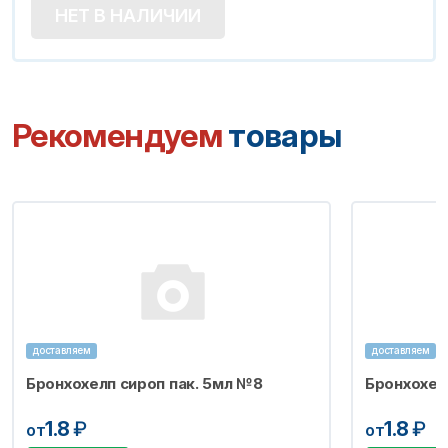
НЕТ В НАЛИЧИИ
Рекомендуем
товары
доставляем
доставляем
Бронхохелп сироп пак. 5мл №8
Бронхохел
1.8
₽
1.8
₽
от
от