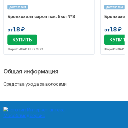
доставляем
доставляем
Бронхохелп сироп пак. 5мл №8
Бронхохел
1.8
₽
1.8
₽
от
от
КУПИТЬ
КУПИТ
ФармВИЛАР НПО ООО
ФармВИЛАР Н
Общая информация
Средства ухода за волосами