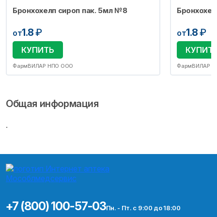
Бронхохелп сироп пак. 5мл №8
Бронхохел
1.8
₽
1.8
₽
от
от
КУПИТЬ
КУПИТ
ФармВИЛАР НПО ООО
ФармВИЛАР Н
Общая информация
.
+7 (800) 100-57-03
Пн. - Пт. с 9:00 до 18:00