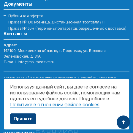
Документы
Публичная оферта
Приказ № 100 Розница. Дистанционная торговля ЛП
Приказ № 36н (перечень препаратов, разрешенных к доставке)
Контакты
Адрес:
142100, Московская область, г. Подольск, ул. Большая
Зеленовская, д. 31А
E-mail:
info@mo-medsvc.ru
Информация на сайте предоставлена для ознакомления, а внешний вид товара может
отличаться от фотографий. Описание препаратов и их свойств не заменяет обращения к врачу.
Имеются противопоказания, проконсультируйтесь со специалистом!
Используя данный сайт, вы даете согласие на
использование файлов cookie, помогающих нам
© 2026. ГОСУДАРСТВЕННОЕ БЮДЖЕТНОЕ УЧРЕЖДЕНИЕ МОСКОВСКОЙ
ОБЛАСТИ "МОСОБЛМЕДСЕРВИС"
сделать его удобнее для вас. Подробнее в
Политике в отношении файлов cookies
.
ПОДДЕРЖКА САЙТА
Принять