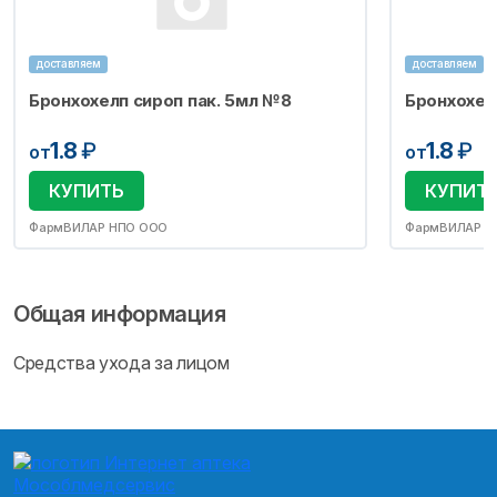
доставляем
доставляем
Бронхохелп сироп пак. 5мл №8
Бронхохел
1.8
₽
1.8
₽
от
от
КУПИТЬ
КУПИТ
ФармВИЛАР НПО ООО
ФармВИЛАР Н
Общая информация
Средства ухода за лицом