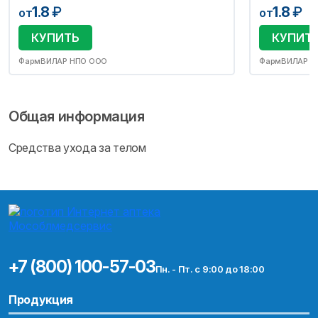
1.8
₽
1.8
₽
от
от
КУПИТЬ
КУПИТ
ФармВИЛАР НПО ООО
ФармВИЛАР Н
Общая информация
Средства ухода за телом
+7 (800) 100-57-03
Пн. - Пт. с 9:00 до 18:00
Продукция