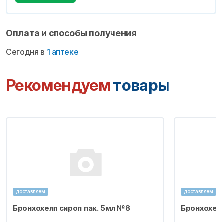
Оплата и способы получения
Сегодня в
1 аптеке
Рекомендуем
товары
доставляем
доставляем
Бронхохелп сироп пак. 5мл №8
Бронхохел