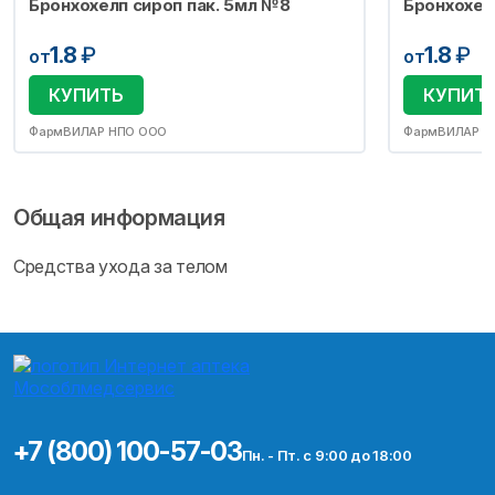
Бронхохелп сироп пак. 5мл №8
Бронхохел
1.8
₽
1.8
₽
от
от
КУПИТЬ
КУПИТ
ФармВИЛАР НПО ООО
ФармВИЛАР Н
Общая информация
Средства ухода за телом
+7 (800) 100-57-03
Пн. - Пт. с 9:00 до 18:00