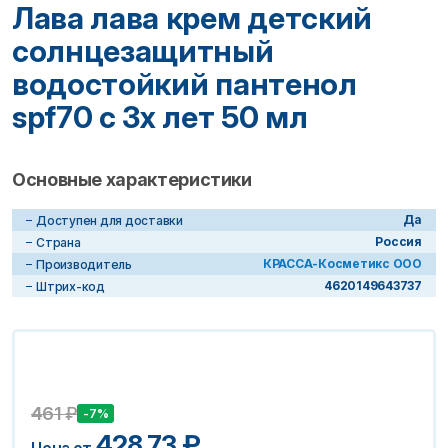
Лава лава крем детский
солнцезащитный
водостойкий пантенол
spf70 с 3х лет 50 мл
Основные характеристики
Да
Доступен для доставки
Россия
Страна
КРАССА-Косметикс ООО
Производитель
4620149643737
Штрих-код
461
₽
-7%
428.73
₽