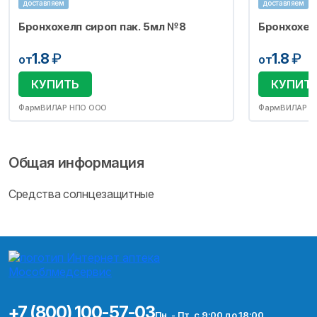
доставляем
доставляем
Бронхохелп сироп пак. 5мл №8
Бронхохел
1.8
₽
1.8
₽
от
от
КУПИТЬ
КУПИТ
ФармВИЛАР НПО ООО
ФармВИЛАР Н
Общая информация
Средства солнцезащитные
+7 (800) 100-57-03
Пн. - Пт. с 9:00 до 18:00