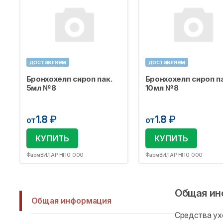
доставляем
доставляем
Бронхохелп сироп пак.
Бронхохелп сироп па
5мл №8
10мл №8
1.8
₽
1.8
₽
от
от
КУПИТЬ
КУПИТЬ
ФармВИЛАР НПО ООО
ФармВИЛАР НПО ООО
Общая ин
Общая информация
Средства ух