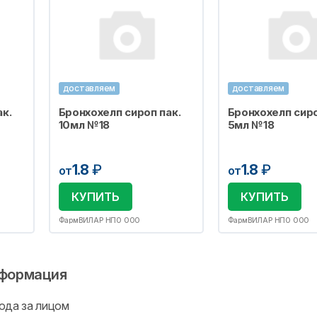
доставляем
доставляем
к.
Бронхохелп сироп пак.
Бронхохелп сиро
10мл №18
5мл №18
1.8
₽
1.8
₽
от
от
КУПИТЬ
КУПИТЬ
ФармВИЛАР НПО ООО
ФармВИЛАР НПО ООО
формация
ода за лицом