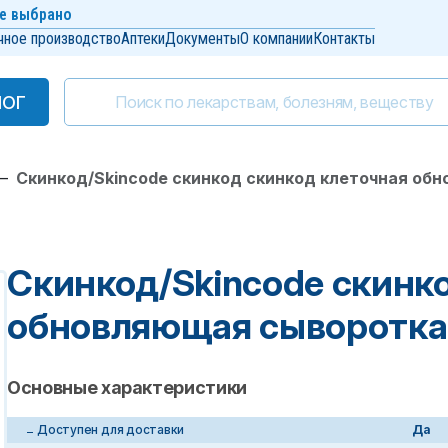
е выбрано
чное производство
Аптеки
Документы
О компании
Контакты
ЛОГ
ЛОГ
—
Скинкод/Skincode скинкод скинкод клеточная об
Скинкод/Skincode скинк
обновляющая сыворотка
Основные характеристики
Доступен для доставки
Да