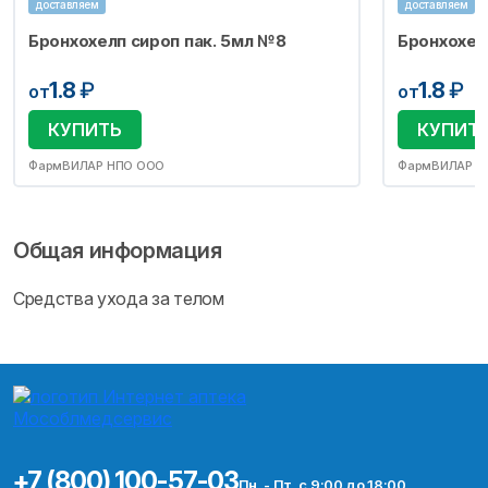
доставляем
доставляем
Бронхохелп сироп пак. 5мл №8
Бронхохел
1.8
₽
1.8
₽
от
от
КУПИТЬ
КУПИТ
ФармВИЛАР НПО ООО
ФармВИЛАР Н
Общая информация
Средства ухода за телом
+7 (800) 100-57-03
Пн. - Пт. с 9:00 до 18:00