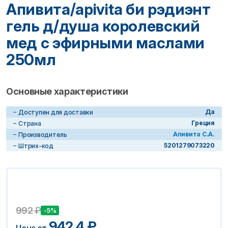
Апивита/apivita би рэдиэнт
гель д/душа королевский
мед с эфирными маслами
250мл
Основные характеристики
Да
Доступен для доставки
Греция
Страна
Апивита С.А.
Производитель
5201279073220
Штрих-код
992
₽
-5%
942.4
₽