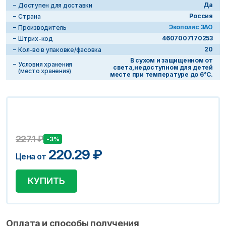
Да
Доступен для доставки
Россия
Страна
Экополис ЗАО
Производитель
4607007170253
Штрих-код
20
Кол-во в упаковке/фасовка
В сухом и защищенном от
Условия хранения
света,недоступном для детей
(место хранения)
месте при температуре до 6°C.
227.1
₽
-3%
220.29
₽
Цена от
КУПИТЬ
Оплата и способы получения