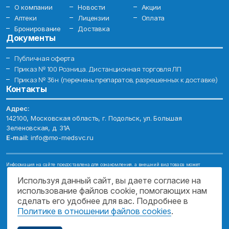
О компании
Новости
Акции
Аптеки
Лицензии
Оплата
Бронирование
Доставка
Документы
Публичная оферта
Приказ № 100 Розница. Дистанционная торговля ЛП
Приказ № 36н (перечень препаратов, разрешенных к доставке)
Контакты
Адрес:
142100, Московская область, г. Подольск, ул. Большая
Зеленовская, д. 31А
E-mail:
info@mo-medsvc.ru
Информация на сайте предоставлена для ознакомления, а внешний вид товара может
отличаться от фотографий. Описание препаратов и их свойств не заменяет обращения к врачу.
Имеются противопоказания, проконсультируйтесь со специалистом!
Используя данный сайт, вы даете согласие на
использование файлов cookie, помогающих нам
© 2026. ГОСУДАРСТВЕННОЕ БЮДЖЕТНОЕ УЧРЕЖДЕНИЕ МОСКОВСКОЙ
ОБЛАСТИ "МОСОБЛМЕДСЕРВИС"
сделать его удобнее для вас. Подробнее в
Политике в отношении файлов cookies
.
ПОДДЕРЖКА САЙТА