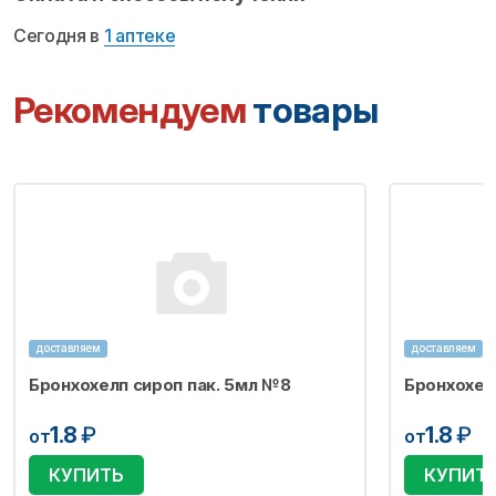
Сегодня в
1 аптеке
Рекомендуем
товары
доставляем
доставляем
Бронхохелп сироп пак. 5мл №8
Бронхохел
1.8
₽
1.8
₽
от
от
КУПИТЬ
КУПИТ