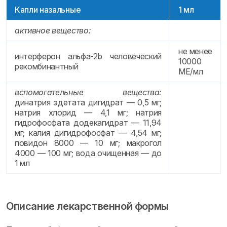
Капли назальные
1 мл
активное вещество:
не менее
интерферон альфа-2b человеческий
10000
рекомбинантный
МЕ/мл
вспомогательные вещества:
динатрия эдетата дигидрат — 0,5 мг;
натрия хлорид — 4,1 мг; натрия
гидрофосфата додекагидрат — 11,94
мг; калия дигидрофосфат — 4,54 мг;
повидон 8000 — 10 мг; макрогол
4000 — 100 мг; вода очищенная — до
1 мл
Описание лекарственной формы