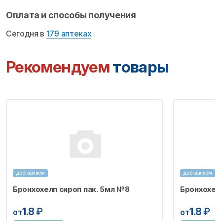
Оплата и способы получения
Сегодня в
179 аптеках
Рекомендуем
товары
доставляем
доставляем
Бронхохелп сироп пак. 5мл №8
Бронхохел
1.8
₽
1.8
₽
от
от