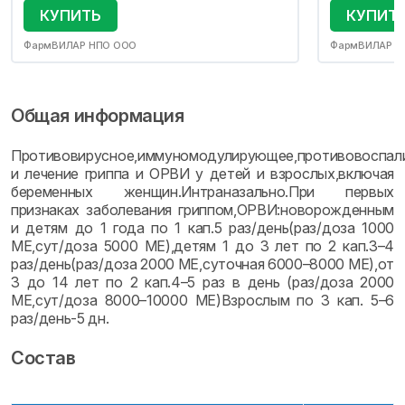
КУПИТЬ
КУПИТ
ФармВИЛАР НПО ООО
ФармВИЛАР Н
Общая информация
Противовирусное,иммуномодулирующее,противовоспали
и лечение гриппа и ОРВИ у детей и взрослых,включая
беременных женщин.Интраназально.При первых
признаках заболевания гриппом,ОРВИ:новорожденным
и детям до 1 года по 1 кап.5 раз/день(раз/доза 1000
МЕ,сут/доза 5000 МЕ),детям 1 до 3 лет по 2 кап.3–4
раз/день(раз/доза 2000 МЕ,суточная 6000–8000 МЕ),от
3 до 14 лет по 2 кап.4–5 раз в день (раз/доза 2000
МЕ,сут/доза 8000–10000 МЕ)Взрослым по 3 кап. 5–6
раз/день-5 дн.
Состав