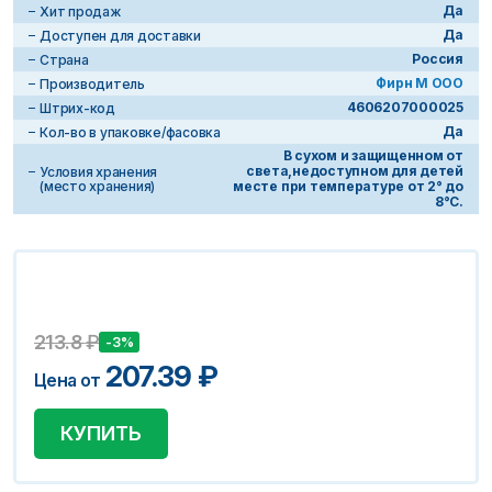
Да
Хит продаж
Да
Доступен для доставки
Россия
Страна
Фирн М ООО
Производитель
4606207000025
Штрих-код
Да
Кол-во в упаковке/фасовка
В сухом и защищенном от
света,недоступном для детей
Условия хранения
(место хранения)
месте при температуре от 2° до
8°C.
213.8
₽
-3%
207.39
₽
Цена от
КУПИТЬ