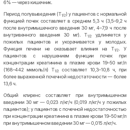
6% — через кишечник.
Период полувыведения (T
) у пациентов с нормальной
1/2
функцией почек составляет в среднем 5,3 ч (3,5–9,2 ч
после внутримышечного введения 30 мг, 4–7,9 ч после
внутривенного введения 30 мг). T
удлиняется у
1/2
пожилых пациентов и укорачивается у молодых.
Функция печени не оказывает влияния на T
. У
1/2
пациентов с нарушением функции почек при
концентрации креатинина в плазме крови 19–50 мг/л
(168–442 мкмоль/л) T
составляет 10,3–10,8 ч, при
1/2
более выраженной почечной недостаточности — более
13,6 ч.
Общий клиренс составляет при внутримышечном
введении 30 мг — 0,023 л/кг/ч (0,019 л/кг/ч у пожилых
пациентов); у пациентов с почечной недостаточностью
при концентрации креатинина в плазме крови 19–50 мг/л
при внутримышечном введении 30 мг — 0,015 л/кг/ч.