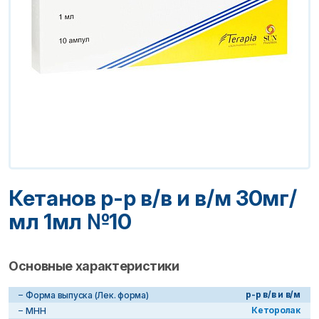
Кетанов р-р в/в и в/м 30мг/
мл 1мл №10
Основные характеристики
р-р в/в и в/м
Форма выпуска (Лек. форма)
Кеторолак
МНН