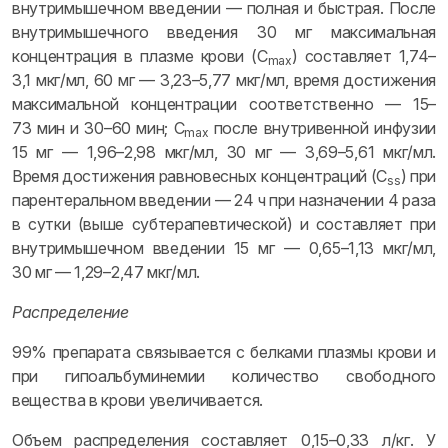
внутримышечном введении — полная и быстрая. После
внутримышечного введения 30 мг максимальная
концентрация в плазме крови (C
) составляет 1,74–
max
3,1 мкг/мл, 60 мг — 3,23–5,77 мкг/мл, время достижения
максимальной концентрации соответственно — 15–
73 мин и 30–60 мин; C
после внутривенной инфузии
max
15 мг — 1,96–2,98 мкг/мл, 30 мг — 3,69–5,61 мкг/мл.
Время достижения равновесных концентраций (C
) при
ss
парентеральном введении — 24 ч при назначении 4 раза
в сутки (выше субтерапевтической) и составляет при
внутримышечном введении 15 мг — 0,65–1,13 мкг/мл,
30 мг — 1,29–2,47 мкг/мл.
Распределение
99% препарата связывается с белками плазмы крови и
при гипоальбуминемии количество свободного
вещества в крови увеличивается.
Объем распределения составляет 0,15–0,33 л/кг. У