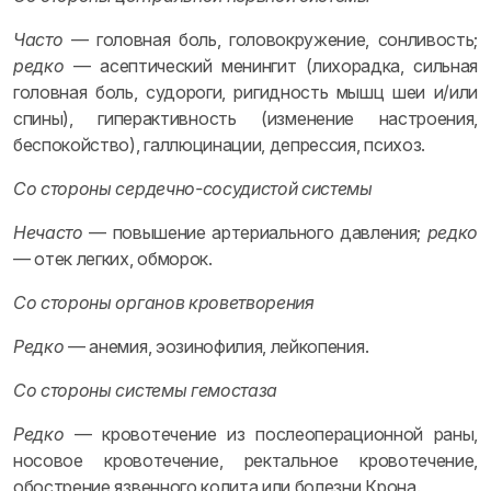
Часто
— головная боль, головокружение, сонливость;
редко
— асептический менингит (лихорадка, сильная
головная боль, судороги, ригидность мышц шеи и/или
спины), гиперактивность (изменение настроения,
беспокойство), галлюцинации, депрессия, психоз.
Со стороны сердечно-сосудистой системы
Нечасто
— повышение артериального давления;
редко
— отек легких, обморок.
Со стороны органов кроветворения
Редко
— анемия, эозинофилия, лейкопения.
Со стороны системы гемостаза
Редко
— кровотечение из послеоперационной раны,
носовое кровотечение, ректальное кровотечение,
обострение язвенного колита или болезни Крона.