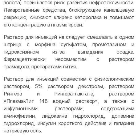
золота) повышается риск развития нефротоксичности.
Лекарственные средства, блокирующие канальцевую
секрецию, снижают клиренс кеторолака и повышают
его концентрацию в плазме крови.
Раствор для инъекций не следует смешивать в одном
шприце с морфина сульфатом, прометазином и
гидроксизином из-за выпадения осадка.
Фармацевтически несовместим с раствором
трамадола, препаратами лития.
Раствор для инъекций совместим с физиологическим
раствором, 5% раствором декстрозы, раствором
Рингера и Рингера-лактата, раствором
«Плазма‑Лит 148 водный раствор», а также с
инфузионными растворами, содержащими
аминофиллин, лидокаина гидрохлорид, допамина
гидрохлорид, инсулин короткого действия и гепарина
натриевую соль.