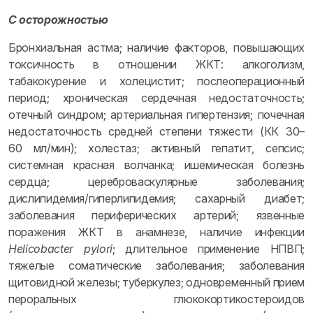
С осторожностью
Бронхиальная астма; наличие факторов, повышающих
токсичность в отношении ЖКТ: алкоголизм,
табакокурение и холецистит; послеоперационный
период; хроническая сердечная недостаточность;
отечный синдром; артериальная гипертензия; почечная
недостаточность средней степени тяжести (КК 30–
60 мл/мин); холестаз; активный гепатит, сепсис;
системная красная волчанка; ишемическая болезнь
сердца; цереброваскулярные заболевания;
дислипидемия/гиперлипидемия; сахарный диабет;
заболевания периферических артерий; язвенные
поражения ЖКТ в анамнезе, наличие инфекции
Helicobacter pylori
; длительное применение НПВП;
тяжелые соматические заболевания; заболевания
щитовидной железы; туберкулез; одновременный прием
пероральных глюкокортикостероидов