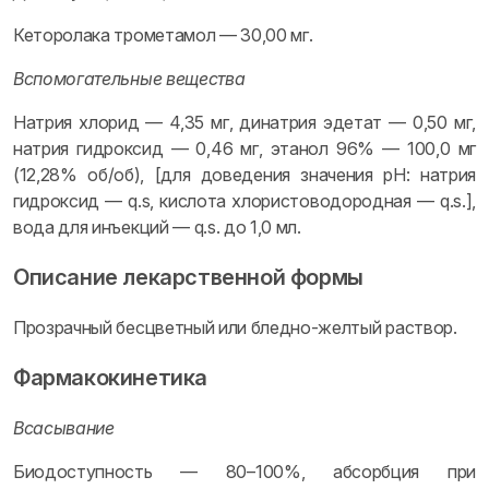
Кеторолака трометамол — 30,00 мг.
Вспомогательные вещества
Натрия хлорид — 4,35 мг, динатрия эдетат — 0,50 мг,
натрия гидроксид — 0,46 мг, этанол 96% — 100,0 мг
(12,28% об/об), [для доведения значения pH: натрия
гидроксид — q.s, кислота хлористоводородная — q.s.],
вода для инъекций — q.s. до 1,0 мл.
Описание лекарственной формы
Прозрачный бесцветный или бледно-желтый раствор.
Фармакокинетика
Всасывание
Биодоступность — 80–100%, абсорбция при