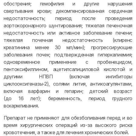
обострения; гемофилия и другие нарушения
свертывания крови; декомпенсированная сердечная
недостаточность; период после проведения
аортокоронарного шунтирования; тяжелая печеночная
недостаточность или активное заболевание печени;
тяжелая почечная недостаточность (клиренс
креатинина менее 30 мл/мин); прогрессирующие
заболевания почек; подтвержденная гиперкалиемия;
одновременное применение с пробенецидом,
пентоксифиллином, ацетилсалициловой кислотой и
другими НПВП (включая ингибиторы
циклооксигеназы‑2), солями лития, антикоагулянтами,
включая варфарин и гепарин; детский возраст
(до 16 лет); беременность, период грудного
вскармливания.
Препарат не применяют для обезболивания перед и во
время хирургических операций из-за высокого риска
кровотечения, а также для лечения хронических болей.