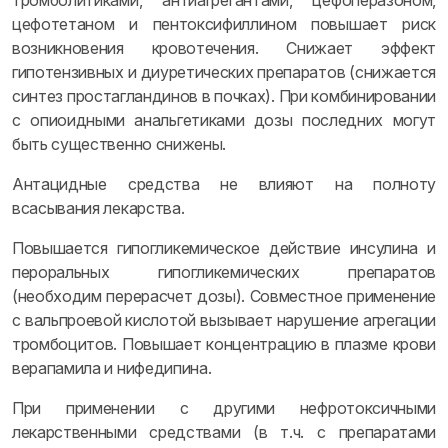
тромболитиками, антиагрегантами, цефоперазоном,
цефотетаном и пентоксифиллином повышает риск
возникновения кровотечения. Снижает эффект
гипотензивных и диуретических препаратов (снижается
синтез простагландинов в почках). При комбинировании
с опиоидными анальгетиками дозы последних могут
быть существенно снижены.
Антацидные средства не влияют на полноту
всасывания лекарства.
Повышается гипогликемическое действие инсулина и
пероральных гипогликемических препаратов
(необходим перерасчет дозы). Совместное применение
с вальпроевой кислотой вызывает нарушение агрегации
тромбоцитов. Повышает концентрацию в плазме крови
верапамила и нифедипина.
При применении с другими нефротоксичными
лекарственными средствами (в т.ч. с препаратами