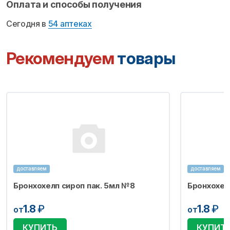
Оплата и способы получения
Сегодня в
54 аптеках
Рекомендуем
товары
доставляем
доставляем
Бронхохелп сироп пак. 5мл №8
Бронхохел
1.8
₽
1.8
₽
от
от
КУПИТЬ
КУПИТ