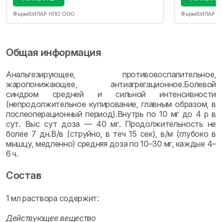
ФармВИЛАР НПО ООО
ФармВИЛАР Н
Общая информация
Анальгезирующее, противовоспалительное,
жаропонижающее, антиагрегационное.Болевой
синдром средней и сильной интенсивности
(непродолжительное купирование, главным образом, в
послеоперационный период).Внутрь по 10 мг до 4 р в
сут. Выс сут доза — 40 мг. Продолжительность не
более 7 дн.В/в (струйно, в теч 15 сек), в/м (глубоко в
мышцу, медленно) средняя доза по 10–30 мг, каждые 4–
6 ч.
Состав
1 мл раствора содержит:
Действующее вещество