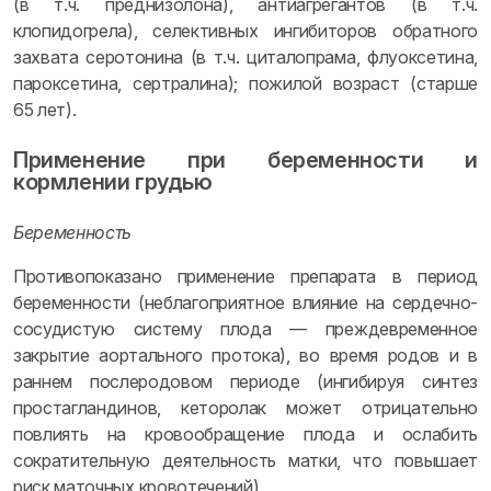
(в т.ч. преднизолона), антиагрегантов (в т.ч.
клопидогрела), селективных ингибиторов обратного
захвата серотонина (в т.ч. циталопрама, флуоксетина,
пароксетина, сертралина); пожилой возраст (старше
65 лет).
Применение при беременности и
кормлении грудью
Беременность
Противопоказано применение препарата в период
беременности (неблагоприятное влияние на сердечно-
сосудистую систему плода — преждевременное
закрытие аортального протока), во время родов и в
раннем послеродовом периоде (ингибируя синтез
простагландинов, кеторолак может отрицательно
повлиять на кровообращение плода и ослабить
сократительную деятельность матки, что повышает
риск маточных кровотечений).