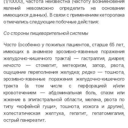
(1/10000), частота неизвестна (частоту возникновения
явлений невозможно определить на основании
имеющихся данных). В связи с применением кеторолака
отмечались следующие побочные действия:
Со стороны пищеварительной системы
Часто
(особенно у пожилых пациентов, старше 65 лет,
имеющих в анамнезе эрозивно-язвенные поражения
желудочно-кишечного тракта) — гастралгия, диарея;
нечасто
— стоматит, метеоризм, запор, рвота,
ощущение переполнения желудка;
редко
— тошнота,
эрозивно-язвенные поражения желудочно-кишечного
тракта (в том числе с перфорацией и/или
кровотечением — абдоминальная боль, спазм или
жжение в эпигастральной области, мелена, рвота по
типу «кофейной гущи», тошнота, изжога и другие),
холестатическая желтуха, гепатит, гепатомегалия,
острый панкреатит.