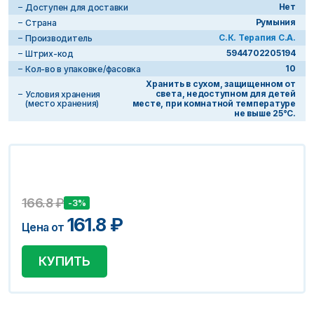
Нет
Доступен для доставки
Румыния
Страна
С.К. Терапия С.А.
Производитель
5944702205194
Штрих-код
10
Кол-во в упаковке/фасовка
Хранить в сухом, защищенном от
света, недоступном для детей
Условия хранения
(место хранения)
месте, при комнатной температуре
не выше 25°С.
166.8
₽
-3%
161.8
₽
Цена от
КУПИТЬ