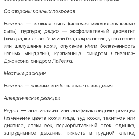
Со стороны кожных покровов
Нечасто
— кожная сыпь (включая макулопапулезную
сыпь), пурпура;
редко
— эксфолиативный дерматит
(лихорадка с ознобом или без, покраснение, уплотнение
или шелушение кожи, опухание и/или болезненность
небных миндалин), крапивница, синдром Стивенса-
Джонсона, синдром Лайелла.
Местные реакции
Нечасто
— жжение или боль в месте введения.
Аллергические реакции
Редко
— анафилаксия или анафилактоидные реакции
(изменение цвета кожи лица, зуд кожи, тахипноэ или
диспноэ, отеки век, периорбитальный отек, одышка,
затрудненное дыхание, тяжесть в грудной клетке,