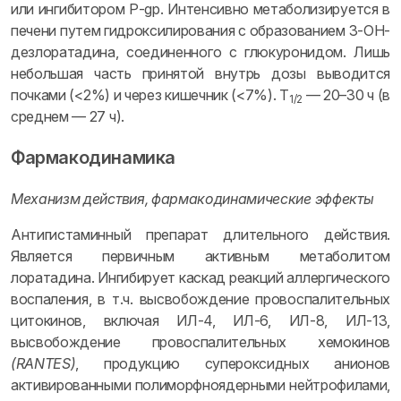
или ингибитором Р-gp. Интенсивно метаболизируется в
печени путем гидроксилирования с образованием 3-ОН-
дезлоратадина, соединенного с глюкуронидом. Лишь
небольшая часть принятой внутрь дозы выводится
почками (<2%) и через кишечник (<7%). T
— 20–30 ч (в
1/2
среднем — 27 ч).
Фармакодинамика
Механизм действия, фармакодинамические эффекты
Антигистаминный препарат длительного действия.
Является первичным активным метаболитом
лоратадина. Ингибирует каскад реакций аллергического
воспаления, в т.ч. высвобождение провоспалительных
цитокинов, включая ИЛ-4, ИЛ-6, ИЛ-8, ИЛ-13,
высвобождение провоспалительных хемокинов
(RANTES)
, продукцию супероксидных анионов
активированными полиморфноядерными нейтрофилами,