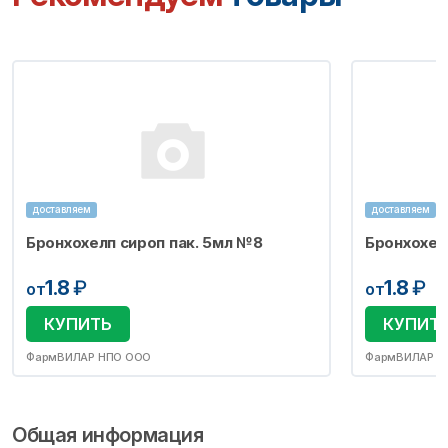
доставляем
доставляем
Бронхохелп сироп пак. 5мл №8
Бронхохел
1.8
₽
1.8
₽
от
от
КУПИТЬ
КУПИТ
ФармВИЛАР НПО ООО
ФармВИЛАР Н
Общая информация