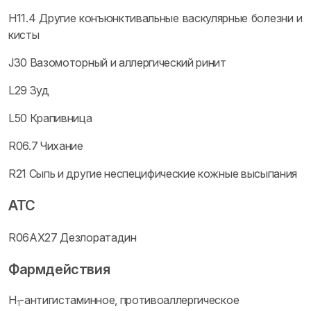
H11.4 Другие конъюнктивальные васкулярные болезни и
кисты
J30 Вазомоторный и аллергический ринит
L29 Зуд
L50 Крапивница
R06.7 Чихание
R21 Сыпь и другие неспецифические кожные высыпания
ATC
R06AX27 Дезлоратадин
Фармдействия
H
-антигистаминное, противоаллергическое
1