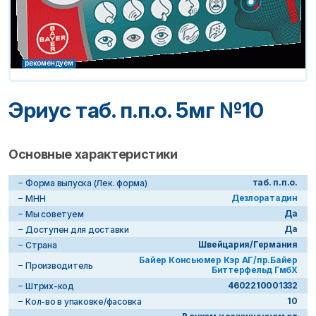
рекомендуем
Эриус таб. п.п.о. 5мг №10
Основные характеристики
таб. п.п.о.
Форма выпуска (Лек. форма)
Дезлоратадин
МНН
Да
Мы советуем
Да
Доступен для доставки
Швейцария/Германия
Страна
Байер Консьюмер Кэр АГ/пр.Байер
Производитель
Биттерфельд ГмбХ
4602210001332
Штрих-код
10
Кол-во в упаковке/фасовка