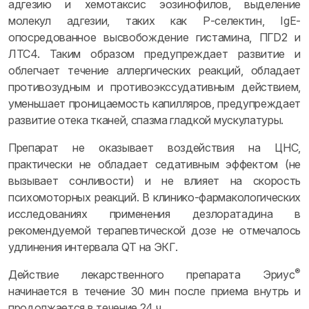
адгезию и хемотаксис эозинофилов, выделение
молекул адгезии, таких как Р-селектин, IgE-
опосредованное высвобождение гистамина, ПГD2 и
ЛТС4. Таким образом предупреждает развитие и
облегчает течение аллергических реакций, обладает
противозудным и противоэкссудативным действием,
уменьшает проницаемость капилляров, предупреждает
развитие отека тканей, спазма гладкой мускулатуры.
Препарат не оказывает воздействия на ЦНС,
практически не обладает седативным эффектом (не
вызывает сонливости) и не влияет на скорость
психомоторных реакций. В клинико-фармакологических
исследованиях применения дезлоратадина в
рекомендуемой терапевтической дозе не отмечалось
удлинения интервала QТ на ЭКГ.
®
Действие лекарственного препарата Эриус
начинается в течение 30 мин после приема внутрь и
продолжается в течение 24 ч.