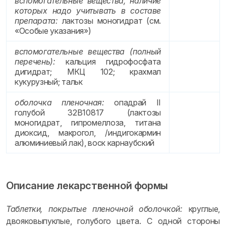
вспомогательные вещества, наличие
которых надо учитывать в составе
препарата:
лактозы моногидрат (см.
«Особые указания»)
вспомогательные вещества (полный
перечень):
кальция гидрофосфата
дигидрат; МКЦ 102; крахмал
кукурузный; тальк
оболочка пленочная:
опадрай II
голубой 32В10817 (лактозы
моногидрат, гипромеллоза, титана
диоксид, макрогол, /индигокармин
алюминиевый лак), воск карнаубский
Описание лекарственной формы
Таблетки, покрытые пленочной оболочкой:
круглые,
двояковыпуклые, голубого цвета. С одной стороны