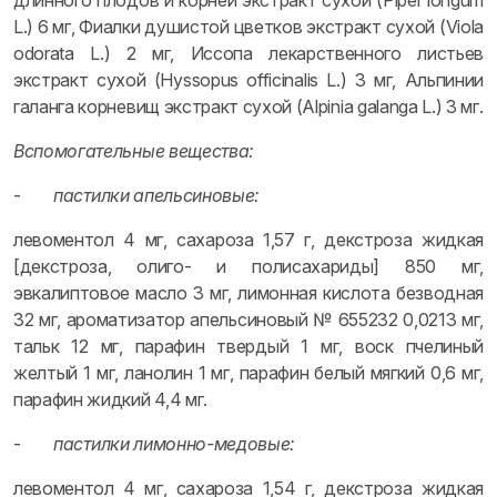
длинного плодов и корней экстракт сухой (Piper longum
L.) 6 мг, Фиалки душистой цветков экстракт сухой (Viola
odorata L.) 2 мг, Иссопа лекарственного листьев
экстракт сухой (Hyssopus officinalis L.) 3 мг, Альпинии
галанга корневищ экстракт сухой (Alpinia galanga L.) 3 мг.
Вспомогательные вещества:
-
пастилки апельсиновые:
левоментол 4 мг, сахароза 1,57 г, декстроза жидкая
[декстроза, олиго- и полисахариды] 850 мг,
эвкалиптовое масло 3 мг, лимонная кислота безводная
32 мг, ароматизатор апельсиновый № 655232 0,0213 мг,
тальк 12 мг, парафин твердый 1 мг, воск пчелиный
желтый 1 мг, ланолин 1 мг, парафин белый мягкий 0,6 мг,
парафин жидкий 4,4 мг.
-
пастилки лимонно-медовые:
левоментол 4 мг, сахароза 1,54 г, декстроза жидкая