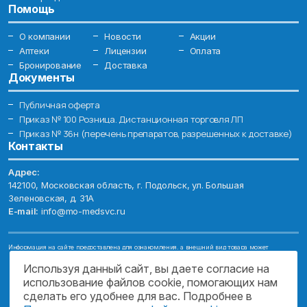
Помощь
О компании
Новости
Акции
Аптеки
Лицензии
Оплата
Бронирование
Доставка
Документы
Публичная оферта
Приказ № 100 Розница. Дистанционная торговля ЛП
Приказ № 36н (перечень препаратов, разрешенных к доставке)
Контакты
Адрес:
142100, Московская область, г. Подольск, ул. Большая
Зеленовская, д. 31А
E-mail:
info@mo-medsvc.ru
Информация на сайте предоставлена для ознакомления, а внешний вид товара может
отличаться от фотографий. Описание препаратов и их свойств не заменяет обращения к врачу.
Имеются противопоказания, проконсультируйтесь со специалистом!
Используя данный сайт, вы даете согласие на
использование файлов cookie, помогающих нам
© 2026. ГОСУДАРСТВЕННОЕ БЮДЖЕТНОЕ УЧРЕЖДЕНИЕ МОСКОВСКОЙ
ОБЛАСТИ "МОСОБЛМЕДСЕРВИС"
сделать его удобнее для вас. Подробнее в