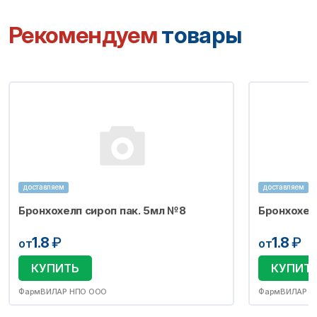
Рекомендуем
товары
доставляем
доставляем
Бронхохелп сироп пак. 5мл №8
Бронхохел
1.8
₽
1.8
₽
от
от
КУПИТЬ
КУПИТ
ФармВИЛАР НПО ООО
ФармВИЛАР Н