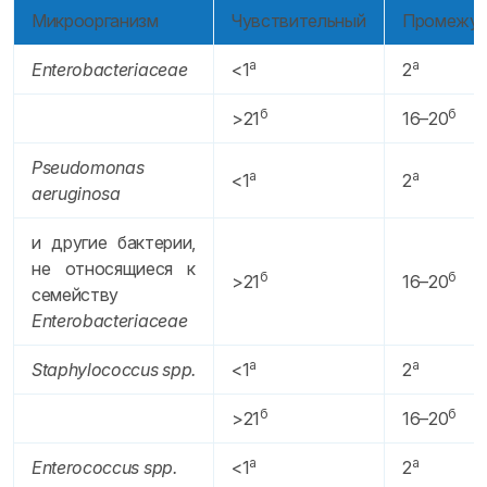
Микроорганизм
Чувствительный
Промежут
а
а
Enterobacteriaceae
<1
2
б
б
>21
16–20
Pseudomonas
а
а
<1
2
aeruginosa
и другие бактерии,
не относящиеся к
б
б
>21
16–20
семейству
Enterobacteriaceae
а
а
Staphylococcus spp.
<1
2
б
б
>21
16–20
а
а
Enterococcus spp.
<1
2