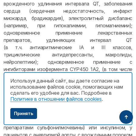
врожденного удлинения интервала QT, заболевания
сердца (сердечная недостаточность, инфаркт
миокарда, брадикардия), электролитный дисбаланс
(например, при гипокалиемии, гипомагниемии);
одновременное применение лекарственных
препаратов, удлиняющих интервал QT
(в т.ч. антиаритмические IA и III классов,
трициклические антидепрессанты, макролиды,
нейролептики); одновременное применение с
ингибиторами изофермента CYP450 1A2, (в том числе
теофиллин, метилксантин, кофеин, дулоксетин,
Используя данный сайт, вы даете согласие на
клозапин, ропинирол, оланзапин, агомелатин);
использование файлов cookie, помогающих нам
миастения
gravis
; дефицит глюкозо-6-
сделать его удобнее для вас. Подробнее в
фосфатдегидрогеназы; применение у пациентов
Политике в отношении файлов cookies
.
пожилого возраста, у пациентов с сахарным диабетом,
получающих сопутствующую терапию пероральными
Принять
гипогликемическими препаратами (например,
препаратами сульфонилмочевины) или инсулином, у
пациентов с аневризмой аорты, с врожденным пороком