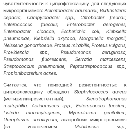
чувствительности к ципрофлоксацину для следующих
микроорганизмов:
Acinetobacter baumannii, Burkholderia
cepacia, Campylobacter spp., Citrobacter freundii,
Enterococcus faecalis, Enterobacter aerogenes,
Enterobacter cloacae, Escherichia coli, Klebsiella
pneumoniae, Klebsiella oxytoca, Morganella morganii,
Neisseria gonorrhoeae, Proteus mirabilis, Proteus vulgaris,
Providencia spp., Pseudomonas aeruginosa,
Pseudomonas fluorescens, Serratia marcescens,
Streptococcus pneumoniae, Peptostreptococcus spp.,
Propionibacterium acnes
.
Считается, что природной резистентностью к
ципрофлоксацину обладают
Staphylococcus aureus
(метициллинрезистентный),
Stenotrophomonas
maltophilia, Actinomyces spp., Enterococcus faecium,
Listeria monocytogenes, Mycoplasma genitalium,
Ureaplasma urealitycum,
анаэробные микроорганизмы
(за исключением
Mobiluncus spp.,