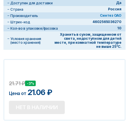
Да
Доступен для доставки
Россия
Страна
Синтез ОАО
Производитель
4602565036270
Штрих-код
10
Кол-во в упаковке/фасовка
Хранить в сухом, защищенном от
света, недоступном для детей
Условия хранения
(место хранения)
месте, при комнатной температуре
не выше 25°С.
21.71
₽
-3%
21.06
₽
Цена от
НЕТ В НАЛИЧИИ