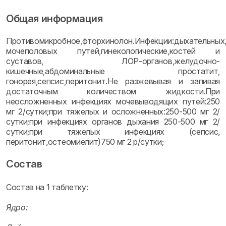
Общая информация
Противомикробное,фторхинолон.Инфекции:дыхательных
мочеполовых путей,гинекологические,костей и
суставов, ЛОР-органов,желудочно-
кишечные,абдоминальные простатит,
гонорея,сепсис,перитонит.Не разжевывая и запивая
достаточным количеством жидкости.При
неосложненных инфекциях мочевыводящих путей:250
мг 2/сутки;при тяжелых и осложненных:250-500 мг 2/
сутки;при инфекциях органов дыхания 250-500 мг 2/
сутки;при тяжелых инфекциях (сепсис,
перитонит,остеомиелит)750 мг 2 р/сутки;
Состав
Состав на 1 таблетку:
Ядро: