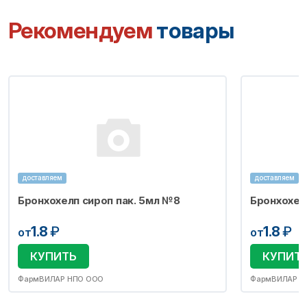
Рекомендуем
товары
доставляем
доставляем
Бронхохелп сироп пак. 5мл №8
Бронхохел
1.8
₽
1.8
₽
от
от
КУПИТЬ
КУПИТ
ФармВИЛАР НПО ООО
ФармВИЛАР Н