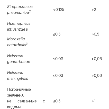
Streptococcus
<0,125
>2
2
pneumoniae
Haemophilus
influenzae
и
≤0,5
>0,5
Moraxella
3
catarrhalis
Neisseria
≤0,03
>0,06
gonorrhoeae
Neisseria
≤0,03
>0,06
meningitidis
Пограничные
значения,
не связанные с
≤0,5
>1
видами