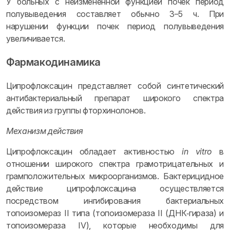
У больных с неизмененной функцией почек период
полувыведения составляет обычно 3–5 ч. При
нарушении функции почек период полувыведения
увеличивается.
Фармакодинамика
Ципрофлоксацин представляет собой синтетический
антибактериальный препарат широкого спектра
действия из группы фторхинолонов.
Механизм действия
Ципрофлоксацин обладает активностью
in vitro
в
отношении широкого спектра грамотрицательных и
грамположительных микроорганизмов. Бактерицидное
действие ципрофлоксацина осуществляется
посредством ингибирования бактериальных
топоизомераз II типа (топоизомераза II (ДНК‑гираза) и
топоизомераза IV), которые необходимы для