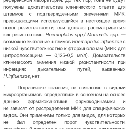
референсной лаборатории. До тех пор, пока не будут
получены доказательства клинического ответа для
штаммов с подтвержденными значениями МИК,
превышающими использующийся в настоящее время
порог резистентности, они должны рассматриваться
как резистентные.
Haemophilus spp./ Moraxella spp.
—
возможно выявление штаммов
Haemophilus influenzae
с
низкой чувствительностью к фторхинолонам (МИК для
ципрофлоксацина — 0,125–0,5 мг/л). Доказательств
клинического значения низкой резистентности при
инфекциях дыхательных путей, вызванных
H. Influenzae
, нет.
4
Пограничные значения, не связанные с видами
микроорганизмов, определялись в основном на основе
данных фармакокинетики/ фармакодинамики и
не зависят от распределения МИК для специфических
видов. Они применимы только для видов, для которых
не был определен порог чувствительности,