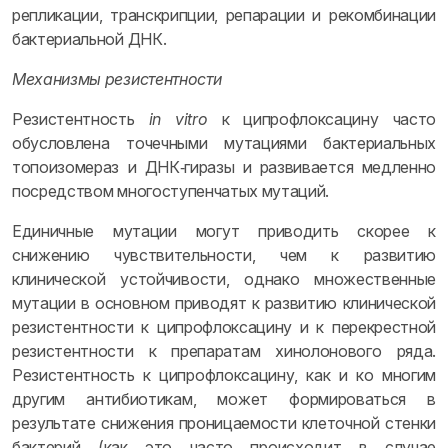
репликации, транскрипции, репарации и рекомбинации
бактериальной ДНК.
Механизмы резистентности
Резистентность
in vitro
к ципрофлоксацину часто
обусловлена точечными мутациями бактериальных
топоизомераз и ДНК‑гиразы и развивается медленно
посредством многоступенчатых мутаций.
Единичные мутации могут приводить скорее к
снижению чувствительности, чем к развитию
клинической устойчивости, однако множественные
мутации в основном приводят к развитию клинической
резистентности к ципрофлоксацину и к перекрестной
резистентности к препаратам хинолонового ряда.
Резистентность к ципрофлоксацину, как и ко многим
другим антибиотикам, может формироваться в
результате снижения проницаемости клеточной стенки
бактерий (как это часто происходит в случае