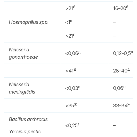
б
б
>21
16–20
в
Haemophilus spp.
<1
–
г
>21
–
Neisseria
д
д
<0,06
0,12–0,5
gonorrhoeae
д
д
>41
28–40
Neisseria
е
е
<0,03
0,06
meningitidis
ж
ж
>35
33–34
Bacillus anthracis
а
<0,25
–
Yersinia pestis