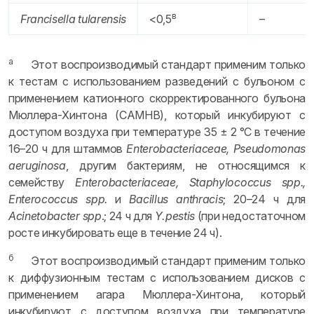
в
Francisella tularensis
<0,5
–
а
Этот воспроизводимый стандарт применим только
к тестам с использованием разведений с бульоном с
применением катионного скорректированного бульона
Мюллера-Хинтона (CAMHB), который инкубируют с
доступом воздуха при температуре 35 ± 2 °C в течение
16–20 ч для штаммов
Enterobacteriaceae, Pseudomonas
aeruginosa
, другим бактериям, не относящимся к
семейству
Enterobacteriaceae, Staphylococcus
spp
.,
Enterococcus spp.
и
Bacillus anthracis
; 20–24 ч для
Acinetobacter
spp
.; 24 ч для
Y. pestis
(при недостаточном
росте инкубировать еще в течение 24 ч).
б
Этот воспроизводимый стандарт применим только
к диффузионным тестам с использованием дисков с
применением агара Мюллера-Хинтона, который
инкубируют с доступом воздуха при температуре