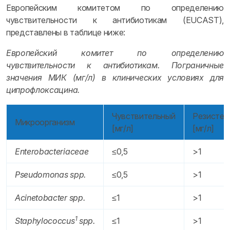
Европейским комитетом по определению
чувствительности к антибиотикам (EUCAST),
представлены в таблице ниже:
Европейский комитет по определению
чувствительности к антибиотикам. Пограничные
значения МИК (мг/л) в клинических условиях для
ципрофлоксацина.
Чувствительный
Резистен
Микроорганизм
[мг/л]
[мг/л]
Enterobacteriaceae
≤0,5
>1
Pseudomonas spp.
≤0,5
>1
Acinetobacter spp.
≤1
>1
1
Staphylococcus
spp.
≤1
>1