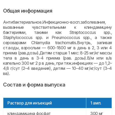
Общая информация
Антибактериальное.Инфекционно-восп.заболевания,
вызванные чувствительными к клиндамицину
бактериями, такими как Streptococcus spp.,
Staphylococcus spp. и Pneumococcus spp., а также
сероварами Chlamydia trachomatis.Внутрь, запивая
ст.воды, взрослым — 600-1800 мг в день в 2, 3 или 4
приема (рав.дозы).Детям старше 1 мес: 8-25 мг/кг массы
тела в день в 3-4 приема (рав. дозы).В/м или в/в
капельно 300 мг 2 р в день, при тяж.инфекциях — до 1,2–
4,8 г/сут (2–4 введения), детям — 10–40 мг/кг/сут (3–4
вв).
Состав и форма выпуска
Раствор для инъекций
1 амп.
клиндамицина фосфат
300 мг