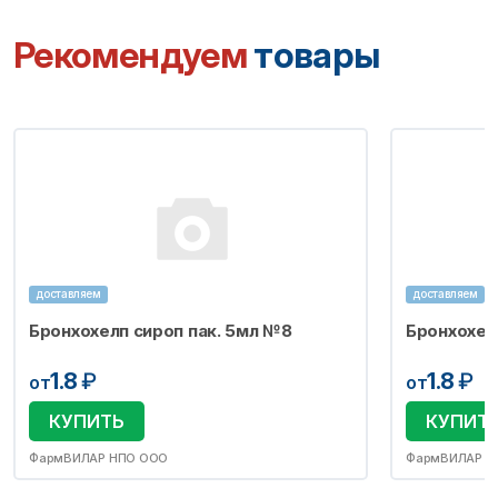
Рекомендуем
товары
доставляем
доставляем
Бронхохелп сироп пак. 5мл №8
Бронхохел
1.8
₽
1.8
₽
от
от
КУПИТЬ
КУПИТ
ФармВИЛАР НПО ООО
ФармВИЛАР Н