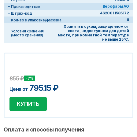
Верофарм АО
Производитель
4620011585172
Штрих-код
6
Кол-во в упаковке/фасовка
Хранить в сухом, защищенном от
света, недоступном для детей
Условия хранения
(место хранения)
месте, при комнатной температуре
не выше 25°С.
855
₽
-7%
795.15
₽
Цена от
КУПИТЬ
Оплата и способы получения