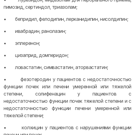
пимозид, сертиндол, триазолам;
• бепридил, фелодипин, лерканидипин, нисолдипин;
• ивабрадин, ранолазин;
• эплеренон;
• цизаприд, домперидон;
• ловастатин, симвастатин, аторвастатин;
• фезотеродин у пациентов с недостаточностью
функции почек или печени умеренной или тяжелой
степени, солифенацин у пациентов с
недостаточностью функции почек тяжелой степени и с
недостаточностью функции печени умеренной или
тяжелой степени;
• колхицин у пациентов с нарушениями функции
печени или почек.