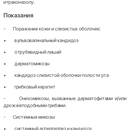
итраконазолу.
Показания
- Поражение кожи и слизистых оболочек:
• вульвовагинальный кандидоз
• отрубевидный лишай
• дерматомикозы
• кандидоз слизистой оболочки полости рта
• грибковый кератит
- Онихомикозы, вызванные дерматофитами и/или
дрожжеподобными грибами.
- Системные микозы:
• системный аспергиллез и кандидоз