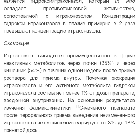
является гидроксиитраконазол, который
in
vitro
обладает противогрибковой активностью,
сопоставимой с итраконазолом. Концентрации
гидрокси итраконазола в плазме примерно в 2 раза
превышают концентрацию итраконазола.
Экскреция
Итраконазол выводится преимущественно в форме
неактивных метаболитов через почки (35%) и через
кишечник (54%) в течение одной недели после приема
раствора для приема внутрь. Почечная экскреция
итраконазола и его активного метаболита гидрокси
итраконазола составляет менее 1% от дозы препарата,
введенной внутривенно. На основании результатов
14
изучения фармакокинетики
C‑меченого препарата
после перорального приема выведение неизмененного
итраконазола через кишечник варьирует от 3% до 18%
принятой дозы.