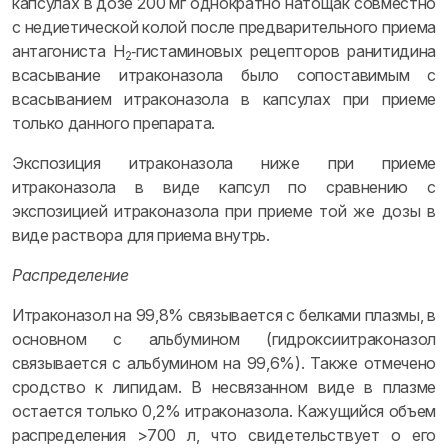
капсулах в дозе 200 мг однократно натощак совместно
с недиетической колой после предварительного приема
антагониста H
‑гистаминовых рецепторов ранитидина
2
всасывание итраконазола было сопоставимым с
всасыванием итраконазола в капсулах при приеме
только данного препарата.
Экспозиция итраконазола ниже при приеме
итраконазола в виде капсул по сравнению с
экспозицией итраконазола при приеме той же дозы в
виде раствора для приема внутрь.
Распределение
Итраконазол на 99,8% связывается с белками плазмы, в
основном с альбумином (гидроксиитраконазол
связывается с альбумином на 99,6%). Также отмечено
сродство к липидам. В несвязанном виде в плазме
остается только 0,2% итраконазола. Кажущийся объем
распределения >700 л, что свидетельствует о его