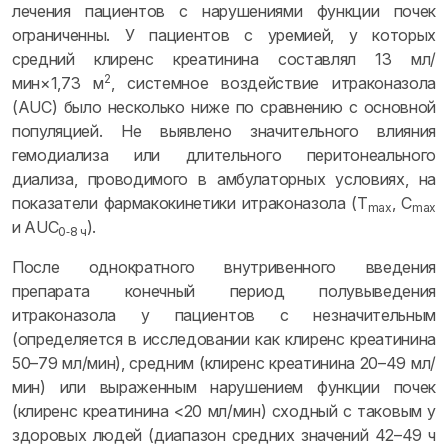
лечения пациентов с нарушениями функции почек
ограниченны. У пациентов с уремией, у которых
средний клиренс креатинина составлял 13 мл/
2
мин×1,73 м
, системное воздействие итраконазола
(AUC) было несколько ниже по сравнению с основной
популяцией. Не выявлено значительного влияния
гемодиализа или длительного перитонеального
диализа, проводимого в амбулаторных условиях, на
показатели фармакокинетики итраконазола (T
, C
max
max
и AUC
).
0‑8 ч
После однократного внутривенного введения
препарата конечный период полувыведения
итраконазола у пациентов с незначительным
(определяется в исследовании как клиренс креатинина
50–79 мл/мин), средним (клиренс креатинина 20–49 мл/
мин) или выраженным нарушением функции почек
(клиренс креатинина <20 мл/мин) сходный с таковым у
здоровых людей (диапазон средних значений 42–49 ч