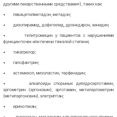
другими лекарственными средствами»), таких как:
• левацетилметадон, метадон;
• дизопирамид, дофетилид, дронедарон, хинидин;
• телитромицин у пациентов с нарушениями
функции почек или печени тяжелой степени;
• тикагрелор;
• галофантрин;
• астемизол, мизоластин, терфенадин;
• алкалоиды спорыньи: дигидроэрготамин,
эргометрин (эргоновин), эрготамин, метилэргометрин
(метилэргоновин), элетриптан;
• иринотекан;
• луразидон, мидазолам для перорального приема,