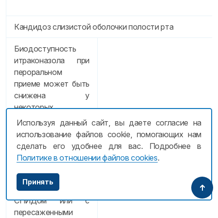
Кандидоз слизистой оболочки полости рта
Биодоступность
итраконазола при
пероральном
приеме может быть
снижена у
некоторых
пациентов с
Используя данный сайт, вы даете согласие на
нарушенным
использование файлов cookie, помогающих нам
иммунитетом,
сделать его удобнее для вас. Подробнее в
например, у
Политике в отношении файлов cookies
.
пациентов с
нейтропенией,
Принять
пациентов со
СПИДом или с
пересаженными