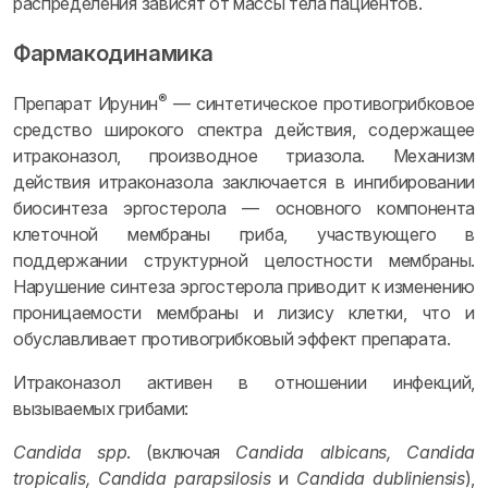
распределения зависят от массы тела пациентов.
Фармакодинамика
®
Препарат Ирунин
— синтетическое противогрибковое
средство широкого спектра действия, содержащее
итраконазол, производное триазола. Механизм
действия итраконазола заключается в ингибировании
биосинтеза эргостерола — основного компонента
клеточной мембраны гриба, участвующего в
поддержании структурной целостности мембраны.
Нарушение синтеза эргостерола приводит к изменению
проницаемости мембраны и лизису клетки, что и
обуславливает противогрибковый эффект препарата.
Итраконазол активен в отношении инфекций,
вызываемых грибами:
Candida spp
. (включая
Candida albicans, Candida
tropicalis, Candida parapsilosis
и
Candida dubliniensis
),