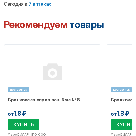
Сегодня в
7 аптеках
Рекомендуем
товары
доставляем
доставляем
Бронхохелп сироп пак. 5мл №8
Бронхохел
1.8
₽
1.8
₽
от
от
КУПИТЬ
КУПИТ
ФармВИЛАР НПО ООО
ФармВИЛАР Н