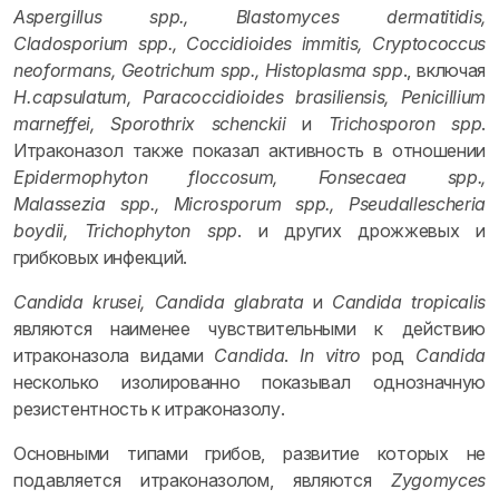
Aspergillus spp., Blastomyces dermatitidis,
Cladosporium spp., Coccidioides immitis, Cryptococcus
neoformans, Geotrichum spp., Histoplasma spp
., включая
H. capsulatum, Paracoccidioides brasiliensis, Penicillium
marneffei, Sporothrix schenckii
и
Trichosporon spp
.
Итраконазол также показал активность в отношении
Epidermophyton floccosum, Fonsecaea spp.,
Malassezia spp., Microsporum spp., Pseudallescheria
boydii, Trichophyton spp
. и других дрожжевых и
грибковых инфекций.
Candida krusei, Candida glabrata
и
Candida tropicalis
являются наименее чувствительными к действию
итраконазола видами
Candida
.
In vitro
род
Candida
несколько изолированно показывал однозначную
резистентность к итраконазолу.
Основными типами грибов, развитие которых не
подавляется итраконазолом, являются
Zygomyces