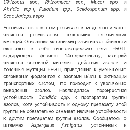
(
Rhizopus spp., Rhizomucor spp., Mucor spp
. и
Absidia spp
.),
Fusarium spp., Scedosporium spp
. и
Scopulariopsis spp.
Устойчивость к азолам развивается медленно и часто
является результатом нескольких генетических
мутаций. Описанные механизмы развития устойчивости
включают в себя гиперэкспрессию гена ERG11,
кодирующего фермент 14α‑деметилазу, который
является основной мишенью действия азолов, и
точечные мутации ERG11, приводящие к уменьшению
связывания ферментов с азолами и/или к активации
транспортных систем, что приводит к увеличению
выведения азолов. Наблюдалась перекрестная
устойчивость
Candida spp
. к препаратам группы
азолов, хотя устойчивость к одному препарату этой
группы не обязательно означает наличие устойчивости
к другим препаратам группы азолов. Сообщалось о
штаммах
Aspergillus fumigatus
, устойчивых к