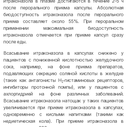
итраконазола в плазме достигаются в течение 2–5 ч
после перорального приема капсулы. Абсолютная
биодоступность итраконазола после перорального
приема составляет около 55%. При пероральном
применении максимальная биодоступность
итраконазола отмечается при приеме капсул сразу
после еды.
Всасывание итраконазола в капсулах снижено у
пациентов с пониженной кислотностью желудочного
сока, например, на фоне приема препаратов,
подавляющих секрецию соляной кислоты в желудке
(таких как антагонисты H
‑гистаминовых рецепторов,
2
ингибиторы протонной помпы), или у пациентов с
ахлоргидрией на фоне различных заболеваний.
Всасывание итраконазола натощак у таких пациентов
увеличивается при приеме итраконазола в капсулах,
одновременно с кислыми напитками (такими как
недиетическая кола). При приеме итраконазола в