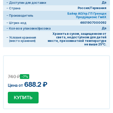
Да
Доступен для доставки
Россия/Германия
Страна
Байер АО/пр.ГП Гренцах
Производитель
Продукционс ГмбХ
4601907000092
Штрих-код
Да
Кол-во в упаковке/фасовка
Хранить в сухом, защищенном от
света, недоступном для детей
Условия хранения
(место хранения)
месте, при комнатной температуре
не выше 25°С.
740
₽
-7%
688.2
₽
Цена от
КУПИТЬ