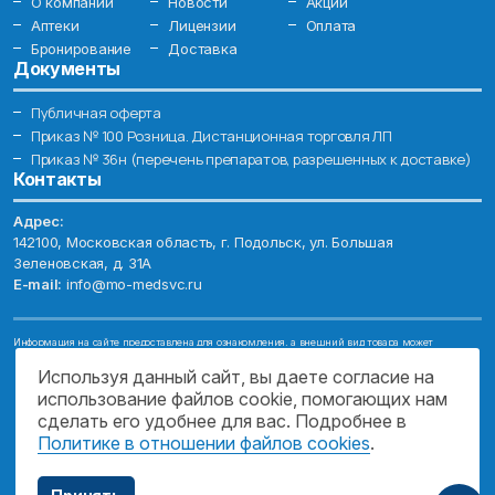
О компании
Новости
Акции
Аптеки
Лицензии
Оплата
Бронирование
Доставка
Документы
Публичная оферта
Приказ № 100 Розница. Дистанционная торговля ЛП
Приказ № 36н (перечень препаратов, разрешенных к доставке)
Контакты
Адрес:
142100, Московская область, г. Подольск, ул. Большая
Зеленовская, д. 31А
E-mail:
info@mo-medsvc.ru
Информация на сайте предоставлена для ознакомления, а внешний вид товара может
отличаться от фотографий. Описание препаратов и их свойств не заменяет обращения к врачу.
Имеются противопоказания, проконсультируйтесь со специалистом!
Используя данный сайт, вы даете согласие на
использование файлов cookie, помогающих нам
© 2026. ГОСУДАРСТВЕННОЕ БЮДЖЕТНОЕ УЧРЕЖДЕНИЕ МОСКОВСКОЙ
ОБЛАСТИ "МОСОБЛМЕДСЕРВИС"
сделать его удобнее для вас. Подробнее в
Политике в отношении файлов cookies
.
ПОДДЕРЖКА САЙТА