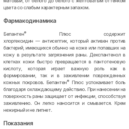
матовый, от белого до белого с желтоватым оттенком
цвета со слабым характерным запахом.
Фармакодинамика
®
Бепантен
Плюс содержит
хлоргексидин — антисептик, который активен против
бактерий, имеющихся обычно на коже или попавших на
кожу в результате загрязнения раны. Декспантенол в
клетках кожи быстро превращается в пантотеновую
кислоту, которая играет важную роль как в
формировании, так и в заживлении поврежденных
®
кожных покровов. Бепантен
Плюс успокаивает боль
благодаря охлаждающему действию. При нанесении на
поверхность раны защищает от инфекции, способствуя
заживлению. Он легко наносится и смывается. Крем
нежирный и не липнет.
Показания