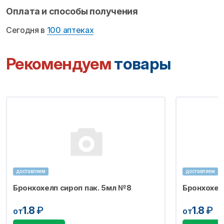
Оплата и способы получения
Сегодня в
100 аптеках
Рекомендуем
товары
доставляем
доставляем
Бронхохелп сироп пак. 5мл №8
Бронхохел
1.8
₽
1.8
₽
от
от