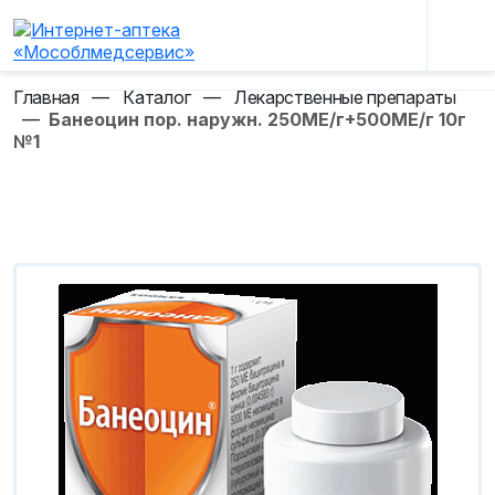
Главная
—
Каталог
—
Лекарственные препараты
—
Банеоцин пор. наружн. 250МЕ/г+500МЕ/г 10г
№1