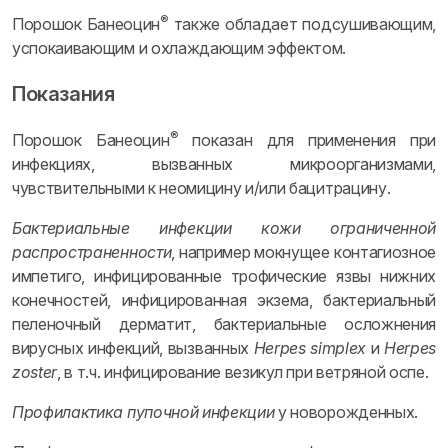
®
Порошок Банеоцин
также обладает подсушивающим,
успокаивающим и охлаждающим эффектом.
Показания
®
Порошок Банеоцин
показан для применения при
инфекциях, вызванных микроорганизмами,
чувствительными к неомицину и/или бацитрацину.
Бактериальные инфекции кожи ограниченной
распространенности
, например мокнущее контагиозное
импетиго, инфицированные трофические язвы нижних
конечностей, инфицированная экзема, бактериальный
пеленочный дерматит, бактериальные осложнения
вирусных инфекций, вызванных
Herpes simplex
и
Herpes
zoster
, в т.ч. инфицирование везикул при ветряной оспе.
Профилактика пупочной инфекции
у новорожденных.