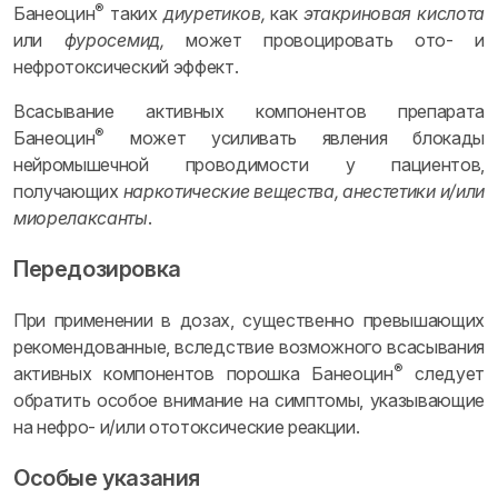
®
Банеоцин
таких
диуретиков,
как
этакриновая кислота
или
фуросемид,
может провоцировать ото- и
нефротоксический эффект.
Всасывание активных компонентов препарата
®
Банеоцин
может усиливать явления блокады
нейромышечной проводимости у пациентов,
получающих
наркотические вещества, анестетики и/или
миорелаксанты
.
Передозировка
При применении в дозах, существенно превышающих
рекомендованные, вследствие возможного всасывания
®
активных компонентов порошка Банеоцин
следует
обратить особое внимание на симптомы, указывающие
на нефро- и/или ототоксические реакции.
Особые указания