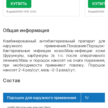
КУПИТЬ
КУПИТ
ФармВИЛАР НПО ООО
ФармВИЛАР Н
Общая информация
Комбинированный антибактериальный препарат для
наружного применения.Показания:Порошок-
бактериальные инфекции кожи.Мазь-инфекции кожи
(фурункулы, карбункулы /в т.ч. после оперативного
лечения/.Мазь и порошок наносят на очаги поражения,
при необходимости применяют повязку. Порошок
наносят 2-4 раз/сут, мазь –2-3 раза/сут.
Состав
Порошок для наружного применения
1 г
действующие вещества: