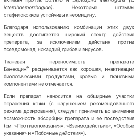
активен против
Borrelia
и
Leptospira interrogans (L.
icterohaemorrhagiae)
. Некоторые штаммы
стафилококков устойчивы к неомицину.
Благодаря использованию комбинации этих двух
веществ достигается широкий спектр действия
препарата, за исключением действия против
псевдомонад, нокардий, грибов и вирусов.
Тканевая переносимость препарата
®
Банеоцин
расценивается как хорошая, инактивации
биологическими продуктами, кровью и тканевыми
компонентами не отмечается.
Если препарат наносится на обширные участки
поражения кожи (с нарушением рекомендованного
режима дозирования), следует принимать во внимание
возможность абсорбции препарата и ее последствия
(см. «Противопоказания», «Взаимодействие», «Особые
указания» и «Побочные действия»).