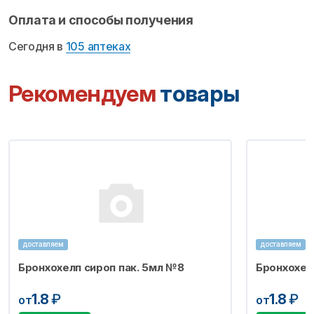
Оплата и способы получения
Сегодня в
105 аптеках
Рекомендуем
товары
доставляем
доставляем
Бронхохелп сироп пак. 5мл №8
Бронхохел
1.8
₽
1.8
₽
от
от