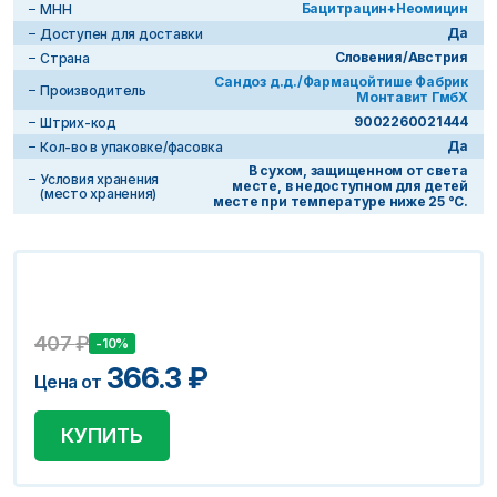
Бацитрацин+Неомицин
МНН
Да
Доступен для доставки
Словения/Австрия
Страна
Сандоз д.д./Фармацойтише Фабрик
Производитель
Монтавит ГмбХ
9002260021444
Штрих-код
Да
Кол-во в упаковке/фасовка
В сухом, защищенном от света
Условия хранения
месте, в недоступном для детей
(место хранения)
месте при температуре ниже 25 °C.
407
₽
-10%
366.3
₽
Цена от
КУПИТЬ