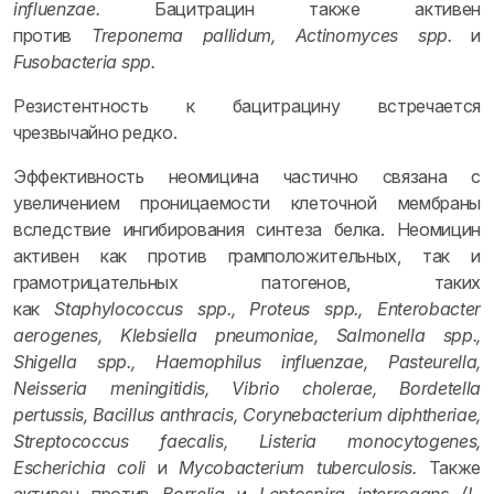
influenzae.
Бацитрацин также активен
против
Treponema pallidum, Actinomyces spp.
и
Fusobacteria spp.
Резистентность к бацитрацину встречается
чрезвычайно редко.
Эффективность неомицина частично связана с
увеличением проницаемости клеточной мембраны
вследствие ингибирования синтеза белка. Неомицин
активен как против грамположительных, так и
грамотрицательных патогенов, таких
как
Staphylococcus spp.,
Proteus spp., Enterobacter
aerogenes, Klebsiella pneumoniae, Salmonella spp.,
Shigella spp., Haemophilus influenzae, Pasteurella,
Neisseria meningitidis, Vibrio cholerae, Bordetella
pertussis, Bacillus anthracis, Corynebacterium diphtheriae,
Streptococcus faecalis, Listeria monocytogenes,
Escherichia coli
и
Mycobacterium tuberculosis.
Также