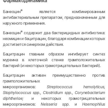
Фармакодинамика
®
Банеоцин
является комбинированным
антибактериальным препаратом, предназначенным для
наружного применения.
®
Банеоцин
содержит два бактерицидных антибиотика:
неомицин и бацитрацин, благодаря комбинации которых
достигается синергизм действия.
Бацитрацин главным образом ингибирует синтез
муреина в клеточной стенке грамположительных
бактерий (и некоторых грамотрицательных бактерий).
Бацитрацин активен преимущественно против
грамположительных
микроорганизмов:
Streptococcus hemolyticus,
Staphylococcus spp., Clostridium spp., Corynebacterium
diphtheriae;
и некоторых грамотрицательных
микроорганизмов:
Neisseria spp.
и
Haemophilus