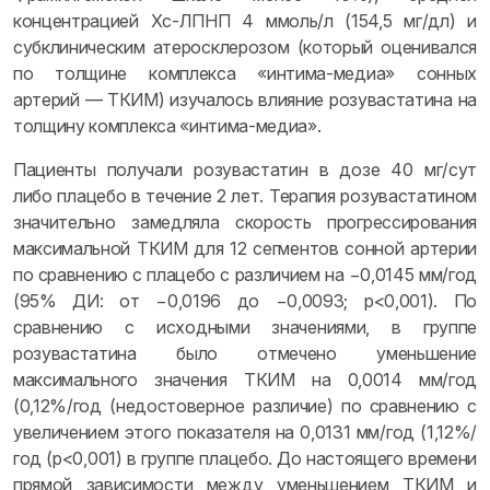
концентрацией Хс-ЛПНП 4 ммоль/л (154,5 мг/дл) и
субклиническим атеросклерозом (который оценивался
по толщине комплекса «интима-медиа» сонных
артерий — ТКИМ) изучалось влияние розувастатина на
толщину комплекса «интима-медиа».
Пациенты получали розувастатин в дозе 40 мг/сут
либо плацебо в течение 2 лет. Терапия розувастатином
значительно замедляла скорость прогрессирования
максимальной ТКИМ для 12 сегментов сонной артерии
по сравнению с плацебо с различием на −0,0145 мм/год
(95% ДИ: от −0,0196 до −0,0093; р<0,001). По
сравнению с исходными значениями, в группе
розувастатина было отмечено уменьшение
максимального значения ТКИМ на 0,0014 мм/год
(0,12%/год (недостоверное различие) по сравнению с
увеличением этого показателя на 0,0131 мм/год (1,12%/
год (р<0,001) в группе плацебо. До настоящего времени
прямой зависимости между уменьшением ТКИМ и