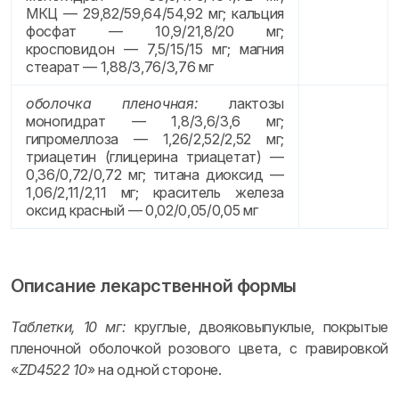
МКЦ — 29,82/59,64/54,92 мг; кальция
фосфат — 10,9/21,8/20 мг;
кросповидон — 7,5/15/15 мг; магния
стеарат — 1,88/3,76/3,76 мг
оболочка пленочная:
лактозы
моногидрат — 1,8/3,6/3,6 мг;
гипромеллоза — 1,26/2,52/2,52 мг;
триацетин (глицерина триацетат) —
0,36/0,72/0,72 мг; титана диоксид —
1,06/2,11/2,11 мг; краситель железа
оксид красный — 0,02/0,05/0,05 мг
Описание лекарственной формы
Таблетки, 10 мг:
круглые, двояковыпуклые, покрытые
пленочной оболочкой розового цвета, с гравировкой
«
ZD4522 10
» на одной стороне.