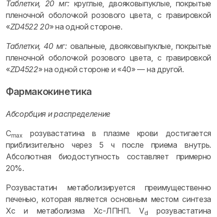
Таблетки, 20 мг:
круглые, двояковыпуклые, покрытые
пленочной оболочкой розового цвета, с гравировкой
«
ZD4522 20
» на одной стороне.
Таблетки, 40 мг:
овальные, двояковыпуклые, покрытые
пленочной оболочкой розового цвета, с гравировкой
«
ZD4522
» на одной стороне и «40» — на другой.
Фармакокинетика
Абсорбция и распределение
C
розувастатина в плазме крови достигается
max
приблизительно через 5 ч после приема внутрь.
Абсолютная биодоступность составляет примерно
20%.
Розувастатин метаболизируется преимущественно
печенью, которая является основным местом синтеза
Хс и метаболизма Хс-ЛПНП. V
розувастатина
d