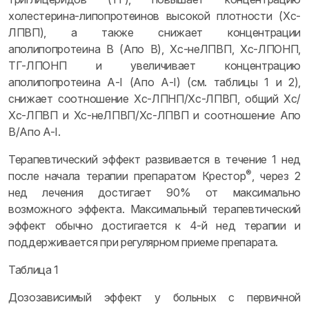
холестерина-липопротеинов высокой плотности (Хс-
ЛПВП), а также снижает концентрации
аполипопротеина В (Апо В), Хс-неЛПВП, Хс-ЛПОНП,
ТГ-ЛПОНП и увеличивает концентрацию
аполипопротеина А-I (Апо А-I) (см. таблицы 1 и 2),
снижает соотношение Хс-ЛПНП/Хс-ЛПВП, общий Хс/
Хс-ЛПВП и Хс-неЛПВП/Хс-ЛПВП и соотношение Aпo
B/Aпo A-I.
Терапевтический эффект развивается в течение 1 нед
®
после начала терапии препаратом Крестор
, через 2
нед лечения достигает 90% от максимально
возможного эффекта. Максимальный терапевтический
эффект обычно достигается к 4-й нед терапии и
поддерживается при регулярном приеме препарата.
Таблица 1
Дозозависимый эффект у больных с первичной