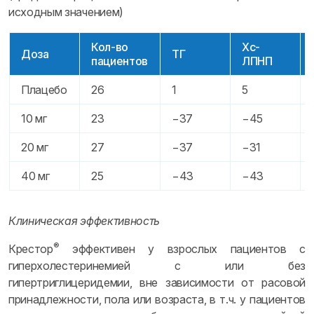
исходным значением)
Кол-во
Хс-
Доза
ТГ
пациентов
ЛПНП
Плацебо
26
1
5
10 мг
23
−37
−45
20 мг
27
−37
−31
40 мг
25
−43
−43
Клиническая эффективность
®
Крестор
эффективен у взрослых пациентов с
гиперхолестеринемией с или без
гипертриглицеридемии, вне зависимости от расовой
принадлежности, пола или возраста, в т.ч. у пациентов