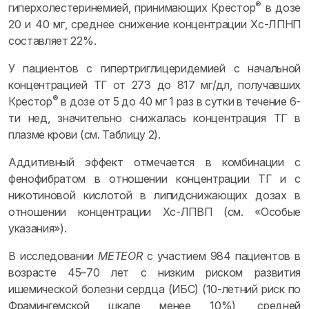
®
гиперхолестеринемией, принимающих Крестор
в дозе
20 и 40 мг, среднее снижение концентрации Хс-ЛПНП
составляет 22%.
У пациентов с гипертриглицеридемией с начальной
концентрацией ТГ от 273 до 817 мг/дл, получавших
®
Крестор
в дозе от 5 до 40 мг 1 раз в сутки в течение 6-
ти нед, значительно снижалась концентрация ТГ в
плазме крови (см. Таблицу 2).
Аддитивный эффект отмечается в комбинации с
фенофибратом в отношении концентрации ТГ и с
никотиновой кислотой в липидснижающих дозах в
отношении концентрации Хс-ЛПВП (см. «Особые
указания»).
В исследовании
METEOR
с участием 984 пациентов в
возрасте 45–70 лет с низким риском развития
ишемической болезни сердца (ИБС) (10-летний риск по
Фрамингемской шкале менее 10%), средней