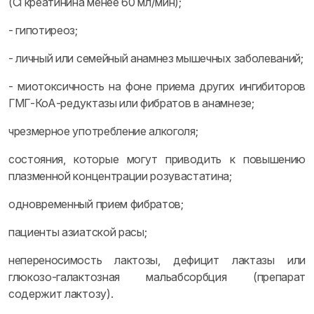
(Cl креатинина менее 60 мл/мин);
- гипотиреоз;
- личный или семейный анамнез мышечных заболеваний;
- миотоксичность на фоне приема других ингибиторов
ГМГ-КоА-редуктазы или фибратов в анамнезе;
чрезмерное употребление алкоголя;
состояния, которые могут приводить к повышению
плазменной концентрации розувастатина;
одновременный прием фибратов;
пациенты азиатской расы;
непереносимость лактозы, дефицит лактазы или
глюкозо-галактозная мальабсорбция (препарат
содержит лактозу).