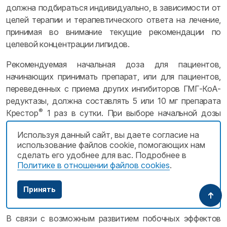
должна подбираться индивидуально, в зависимости от
целей терапии и терапевтического ответа на лечение,
принимая во внимание текущие рекомендации по
целевой концентрации липидов.
Рекомендуемая начальная доза для пациентов,
начинающих принимать препарат, или для пациентов,
переведенных с приема других ингибиторов ГМГ-КоА-
редуктазы, должна составлять 5 или 10 мг препарата
®
Крестор
1 раз в сутки. При выборе начальной дозы
следует руководствоваться индивидуальной
Используя данный сайт, вы даете согласие на
концентрацией Хс и принимать во внимание возможный
использование файлов cookie, помогающих нам
риск развития сердечно-сосудистых осложнений, а
сделать его удобнее для вас. Подробнее в
также необходимо оценивать потенциальный риск
Политике в отношении файлов cookies
.
развития побочных эффектов. В случае необходимости,
доза может быть увеличена до большей через 4 нед
Принять
(см. «Фармакодинамика»).
В связи с возможным развитием побочных эффектов