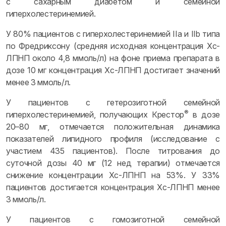
с сахарным диабетом и семейной
гиперхолестеринемией.
У 80% пациентов с гиперхолестеринемией IIa и IIb типа
по Фредриксону (средняя исходная концентрация Хс-
ЛПНП около 4,8 ммоль/л) на фоне приема препарата в
дозе 10 мг концентрация Хс-ЛПНП достигает значений
менее 3 ммоль/л.
У пациентов с гетерозиготной семейной
®
гиперхолестеринемией, получающих Крестор
в дозе
20–80 мг, отмечается положительная динамика
показателей липидного профиля (исследование с
участием 435 пациентов). После титрования до
суточной дозы 40 мг (12 нед терапии) отмечается
снижение концентрации Хс-ЛПНП на 53%. У 33%
пациентов достигается концентрация Хс-ЛПНП менее
3 ммоль/л.
У пациентов с гомозиготной семейной