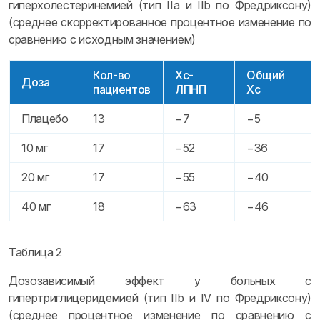
гиперхолестеринемией (тип IIa и IIb по Фредриксону)
(среднее скорректированное процентное изменение по
сравнению с исходным значением)
Кол-во
Хс-
Общий
Доза
пациентов
ЛПНП
Хс
Плацебо
13
−7
−5
10 мг
17
−52
−36
20 мг
17
−55
−40
40 мг
18
−63
−46
Таблица 2
Дозозависимый эффект у больных с
гипертриглицеридемией (тип IIb и IV по Фредриксону)
(среднее процентное изменение по сравнению с