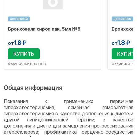
доставляем
доставляем
Бронхохелп сироп пак. 5мл №8
Бронхохел
1.8
₽
1.8
₽
от
от
КУПИТЬ
КУПИТ
ФармВИЛАР НПО ООО
ФармВИЛАР Н
Общая информация
Показания к применению: первичная
гиперхолестеринемия; семейная гомозиготная
гиперхолестеринемия в качестве дополнения к диете и
другой липидснижающей терапии; в качестве
дополнения к диете для замедления прогрессирования
атеросклероза; профилактика сердечно-сосудистых