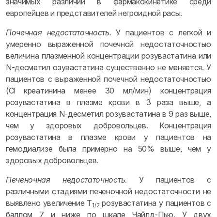
значимых различий в фармакокинетике среди
европейцев и представителей негроидной расы.
Почечная недостаточность.
У пациентов с легкой и
умеренно выраженной почечной недостаточностью
величина плазменной концентрации розувастатина или
N-десметил озувастатина существенно не меняется. У
пациентов с выраженной почечной недостаточностью
(Cl креатинина менее 30 мл/мин) концентрация
розувастатина в плазме крови в 3 раза выше, а
концентрация N-десметил розувастатина в 9 раз выше,
чем у здоровых добровольцев. Концентрация
розувастатина в плазме крови у пациентов на
гемодиализе была примерно на 50% выше, чем у
здоровых добровольцев.
Печеночная недостаточность.
У пациентов с
различными стадиями печеночной недостаточности не
выявлено увеличение T
розувастатина у пациентов с
1/2
баллом 7 и ниже по шкале Чайлд-Пью. У двух