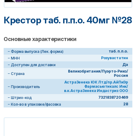
Крестор таб. п.п.о. 40мг №28
Основные характеристики
таб. п.п.о.
Форма выпуска (Лек. форма)
Розувастатин
МНН
Да
Доступен для доставки
Великобритания/Пуэрто-Рико/
Страна
Россия
АстраЗенека ЮК Лтд/пр.АйПиЭр
Фармасьютикалс Инк/
Производитель
в.к.АстраЗенека Индастриз ООО
7321838720469
Штрих-код
28
Кол-во в упаковке/фасовка