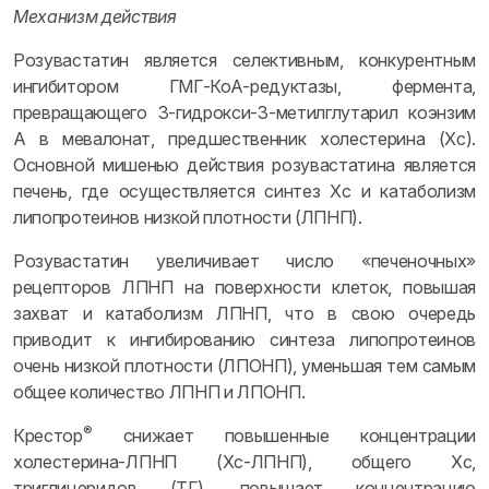
Механизм действия
Розувастатин является селективным, конкурентным
ингибитором ГМГ-КоА-редуктазы, фермента,
превращающего 3-гидрокси-3-метилглутарил коэнзим
А в мевалонат, предшественник холестерина (Хс).
Основной мишенью действия розувастатина является
печень, где осуществляется синтез Хс и катаболизм
липопротеинов низкой плотности (ЛПНП).
Розувастатин увеличивает число «печеночных»
рецепторов ЛПНП на поверхности клеток, повышая
захват и катаболизм ЛПНП, что в свою очередь
приводит к ингибированию синтеза липопротеинов
очень низкой плотности (ЛПОНП), уменьшая тем самым
общее количество ЛПНП и ЛПОНП.
®
Крестор
снижает повышенные концентрации
холестерина-ЛПНП (Хс-ЛПНП), общего Хс,
триглицеридов (ТГ), повышает концентрацию