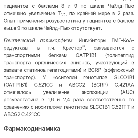
пациентов с баллами 8 и 9 по шкале Чайлд-Пью
отмечено увеличение T
, по крайней мере в 2 раза.
1/2
Опыт применения розувастатина у пациентов с баллом
выше 9 по шкале Чайлд-Пью отсутствует.
Генетический полиморфизм
. Ингибиторы ГМГ-КоА-
®
редуктазы, в т.ч. Крестор
, связываются с
транспортными белками OATP1B1 (полипептид
транспорта органических анионов, участвующий в
захвате статинов гепатоцитами) и BCRP (эффлюксный
транспортер). У носителей генотипов SLCO1B1
(OATP1B1) C.521CC и ABCG2 (BCRP) C.421AA
отмечалось увеличение экспозиции (AUC)
розувастатина в 1,6 и 2,4 раза соответственно по
сравнению с носителями генотипов SLCO1B1 C.521TT и
ABCG2 C.421CC.
Фармакодинамика