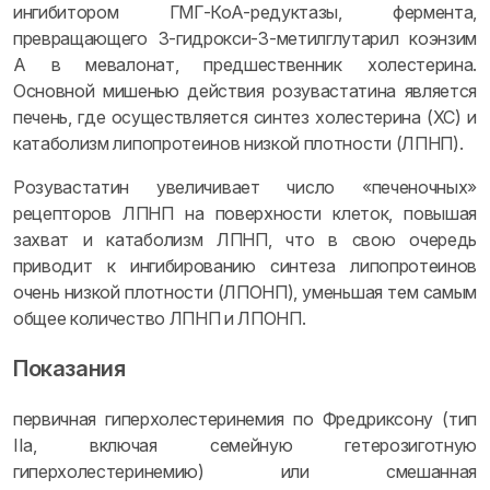
ингибитором ГМГ-КоА-редуктазы, фермента,
превращающего 3-гидрокси-3-метилглутарил коэнзим
А в мевалонат, предшественник холестерина.
Основной мишенью действия розувастатина является
печень, где осуществляется синтез холестерина (ХС) и
катаболизм липопротеинов низкой плотности (ЛПНП).
Розувастатин увеличивает число «печеночных»
рецепторов ЛПНП на поверхности клеток, повышая
захват и катаболизм ЛПНП, что в свою очередь
приводит к ингибированию синтеза липопротеинов
очень низкой плотности (ЛПОНП), уменьшая тем самым
общее количество ЛПНП и ЛПОНП.
Показания
первичная гиперхолестеринемия по Фредриксону (тип
IIa, включая семейную гетерозиготную
гиперхолестеринемию) или смешанная