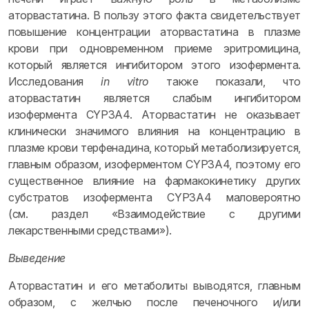
аторвастатина. В пользу этого факта свидетельствует
повышение концентрации аторвастатина в плазме
крови при одновременном приеме эритромицина,
который является ингибитором этого изофермента.
Исследования
in vitro
также показали, что
аторвастатин является слабым ингибитором
изофермента CYP3A4. Аторвастатин не оказывает
клинически значимого влияния на концентрацию в
плазме крови терфенадина, который метаболизируется,
главным образом, изоферментом CYP3A4, поэтому его
существенное влияние на фармакокинетику других
субстратов изофермента CYP3A4 маловероятно
(см. раздел «Взаимодействие с другими
лекарственными средствами»).
Выведение
Аторвастатин и его метаболиты выводятся, главным
образом, с желчью после печеночного и/или