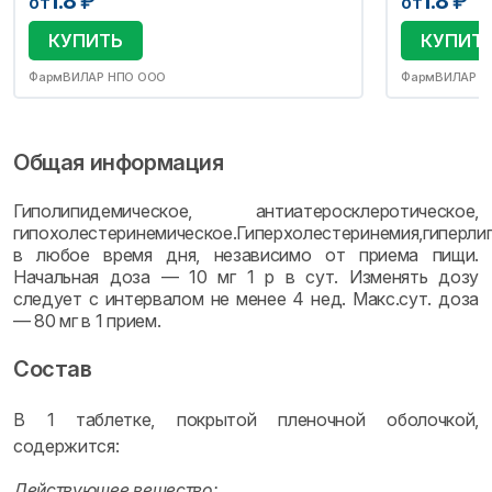
1.8
₽
1.8
₽
от
от
КУПИТЬ
КУПИТ
ФармВИЛАР НПО ООО
ФармВИЛАР Н
Общая информация
Гиполипидемическое, антиатеросклеротическое,
гипохолестеринемическое.Гиперхолестеринемия,гиперли
в любое время дня, независимо от приема пищи.
Начальная доза — 10 мг 1 р в сут. Изменять дозу
следует с интервалом не менее 4 нед. Макс.сут. доза
— 80 мг в 1 прием.
Состав
В 1 таблетке, покрытой пленочной оболочкой,
содержится:
Действующее вещество: