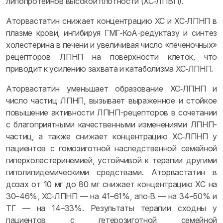
липопротеинов высокой плотности (ХС‑ЛПВП).
Аторвастатин снижает концентрацию ХС и ХС‑ЛПНП в
плазме крови, ингибируя ГМГ‑КоА-редуктазу и синтез
холестерина в печени и увеличивая число «печеночных»
рецепторов ЛПНП на поверхности клеток, что
приводит к усилению захвата и катаболизма ХС‑ЛПНП.
Аторвастатин уменьшает образование ХС‑ЛПНП и
число частиц ЛПНП, вызывает выраженное и стойкое
повышение активности ЛПНП-рецепторов в сочетании
с благоприятными качественными изменениями ЛПНП-
частиц, а также снижает концентрацию ХС‑ЛПНП у
пациентов с гомозиготной наследственной семейной
гиперхолестеринемией, устойчивой к терапии другими
гиполипидемическими средствами. Аторвастатин в
дозах от 10 мг до 80 мг снижает концентрацию ХС на
30–46%, ХС‑ЛПНП — на 41–61%, апо‑B — на 34–50% и
ТГ — на 14–33%. Результаты терапии сходны у
пациентов с гетерозиготной семейной