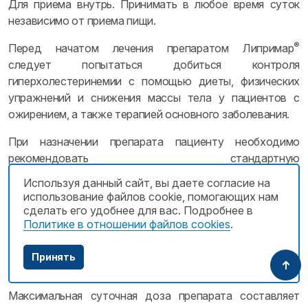
Для приема внутрь. Принимать в любое время суток
независимо от приема пищи.
®
Перед начатом лечения препаратом Липримар
следует попытаться добиться контроля
гиперхолестеринемии с помощью диеты, физических
упражнений и снижения массы тела у пациентов с
ожирением, а также терапией основного заболевания.
При назначении препарата пациенту необходимо
рекомендовать стандартную
гипохолестеринемическую диету, которой он должен
Используя данный сайт, вы даете согласие на
придерживаться в течение всего периода терапии.
использование файлов cookie, помогающих нам
сделать его удобнее для вас. Подробнее в
Доза препарата варьируется от 10 мг до 80 мг 1 раз в
Политике в отношении файлов cookies
.
сутки и титруется с учетом концентрации ХС‑ЛПНП,
цели терапии и индивидуального ответа на
Принять
проводимую терапию.
Максимальная суточная доза препарата составляет