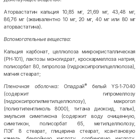
Аторвастатин кальция 10,85 мг, 21,69 мг, 43,48 мг,
86,76 мг (эквивалентно 10 мг, 20 мг, 40 мг или 80 мг
аторвастатина).
Вспомогательные вещества:
Кальция карбонат, целлюлоза микрокристаллическая
(PH‑101), лактозы моногидрат, кроскармеллоза натрия,
полисорбат 80, гипролоза (гидроксипропилцеллюлоза),
магния стеарат;
®
Пленочная оболочка:
Опадрай
белый YS‑1‑7040
(содержит гипромеллозу
(гидроксипропилметилцеллюлозу), макрогол
(полиэтиленгликоль 8000), титана диоксид, тальк),
эмульсия симетикона (содержит воду очищенную,
симетикон, полисорбат 65, метилцеллюлозу,
ПЭГ 8 стеарат, глицерина стеарат, ксантановую
камедь, бензойную кислоту, сорбиновую кислоту,