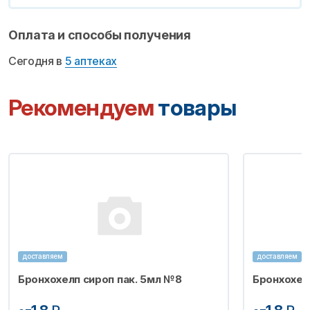
Оплата и способы получения
Сегодня в
5 аптеках
Рекомендуем
товары
доставляем
доставляем
Бронхохелп сироп пак. 5мл №8
Бронхохел