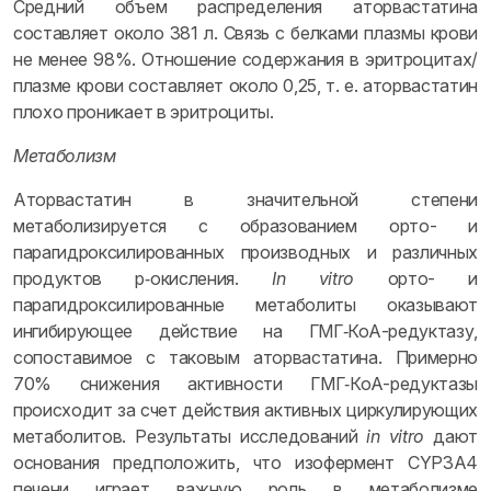
Средний объем распределения аторвастатина
составляет около 381 л. Связь с белками плазмы крови
не менее 98%. Отношение содержания в эритроцитах/
плазме крови составляет около 0,25, т. е. аторвастатин
плохо проникает в эритроциты.
Метаболизм
Аторвастатин в значительной степени
метаболизируется с образованием орто- и
парагидроксилированных производных и различных
продуктов p‑окисления.
In vitro
орто- и
парагидроксилированные метаболиты оказывают
ингибирующее действие на ГМГ‑КоА-редуктазу,
сопоставимое с таковым аторвастатина. Примерно
70% снижения активности ГМГ‑КоА-редуктазы
происходит за счет действия активных циркулирующих
метаболитов. Результаты исследований
in vitro
дают
основания предположить, что изофермент CYP3A4
печени играет важную роль в метаболизме