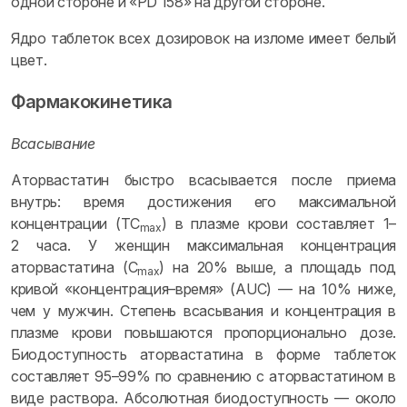
одной стороне и «PD 158» на другой стороне.
Ядро таблеток всех дозировок на изломе имеет белый
цвет.
Фармакокинетика
Всасывание
Аторвастатин быстро всасывается после приема
внутрь: время достижения его максимальной
концентрации (TC
) в плазме крови составляет 1–
max
2 часа. У женщин максимальная концентрация
аторвастатина (C
) на 20% выше, а площадь под
max
кривой «концентрация–время» (AUC) — на 10% ниже,
чем у мужчин. Степень всасывания и концентрация в
плазме крови повышаются пропорционально дозе.
Биодоступность аторвастатина в форме таблеток
составляет 95–99% по сравнению с аторвастатином в
виде раствора. Абсолютная биодоступность — около