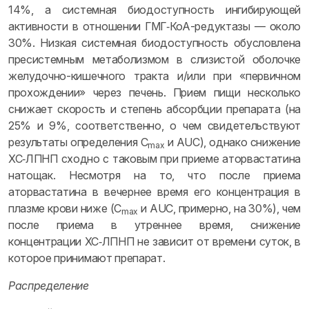
14%, а системная биодоступность ингибирующей
активности в отношении ГМГ‑КоА-редуктазы — около
30%. Низкая системная биодоступность обусловлена
пресистемным метаболизмом в слизистой оболочке
желудочно-кишечного тракта и/или при «первичном
прохождении» через печень. Прием пищи несколько
снижает скорость и степень абсорбции препарата (на
25% и 9%, соответственно, о чем свидетельствуют
результаты определения C
и AUC), однако снижение
max
ХС‑ЛПНП сходно с таковым при приеме аторвастатина
натощак. Несмотря на то, что после приема
аторвастатина в вечернее время его концентрация в
плазме крови ниже (C
и AUC, примерно, на 30%), чем
max
после приема в утреннее время, снижение
концентрации ХС‑ЛПНП не зависит от времени суток, в
которое принимают препарат.
Распределение