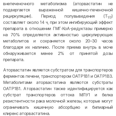
внепеченочного метаболизма (аторвастатин не
подвергается выраженной кишечно-печеночной
рециркуляции). Период полувыведения (T
)
1/2
составляет около 14 ч, при этом ингибирующий эффект
препарата в отношении ГМГ‑КоА-редуктазы примерно
на 70% определяется активностью циркулирующих
метаболитов и сохраняется около 20–30 часов
благодаря их наличию. После приема внутрь в моче
обнаруживается менее 2% от принятой дозы
препарата.
Аторвастатин является субстратом для транспортеров
ферментов печени, транспортером OATP1B1 и OATP1B3.
Метаболитами аторвастатина являются субстраты
OATP1B1. Аторвастатин также идентифицируется как
субстрат транспортеров оттока МЛУ1 и белка
резистентности рака молочной железы, которые могут
ограничивать кишечную абсорбцию и билиарный
клиренс аторвастатина.