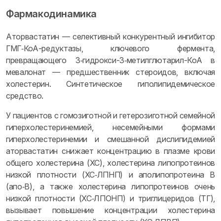
Фармакодинамика
Аторвастатин — селективный конкурентный ингибитор
ГМГ‑КоА-редуктазы, ключевого фермента,
превращающего 3‑гидрокси-3‑метилглютарил-КоА в
мевалонат — предшественник стероидов, включая
холестерин. Синтетическое гиполипидемическое
средство.
У пациентов с гомозиготной и гетерозиготной семейной
гиперхолестеринемией, несемейными формами
гиперхолестеринемии и смешанной дислипидемией
аторвастатин снижает концентрацию в плазме крови
общего холестерина (ХС), холестерина липопротеинов
низкой плотности (ХС‑ЛПНП) и аполипопротеина B
(апо‑B), а также холестерина липопротеинов очень
низкой плотности (ХС‑ЛПОНП) и триглицеридов (ТГ),
вызывает повышение концентрации холестерина