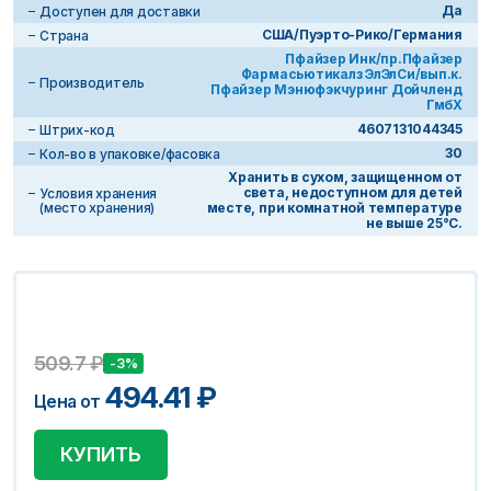
Да
Доступен для доставки
США/Пуэрто-Рико/Германия
Страна
Пфайзер Инк/пр.Пфайзер
Фармасьютикалз ЭлЭлСи/вып.к.
Производитель
Пфайзер Мэнюфэкчуринг Дойчленд
ГмбХ
4607131044345
Штрих-код
30
Кол-во в упаковке/фасовка
Хранить в сухом, защищенном от
света, недоступном для детей
Условия хранения
(место хранения)
месте, при комнатной температуре
не выше 25°С.
509.7
₽
-3%
494.41
₽
Цена от
КУПИТЬ