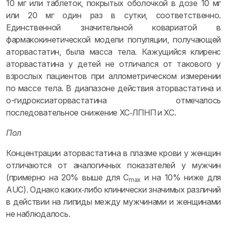
10 мг или таблеток, покрытых оболочкой в дозе 10 мг
или 20 мг один раз в сутки, соответственно.
Единственной значительной ковариатой в
фармакокинетической модели популяции, получающей
аторвастатин, была масса тела. Кажущийся клиренс
аторвастатина у детей не отличался от такового у
взрослых пациентов при аллометрическом измерении
по массе тела. В диапазоне действия аторвастатина и
о-гидроксиаторвастатина отмечалось
последовательное снижение ХС‑ЛПНП и ХС.
Пол
Концентрации аторвастатина в плазме крови у женщин
отличаются от аналогичных показателей у мужчин
(примерно на 20% выше для C
и на 10% ниже для
max
AUC). Однако каких‑либо клинически значимых различий
в действии на липиды между мужчинами и женщинами
не наблюдалось.