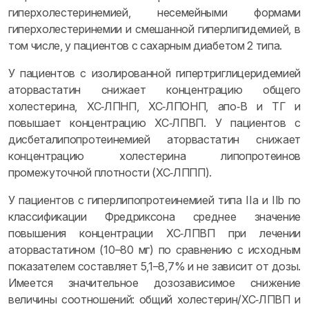
гиперхолестеринемией, несемейными формами
гиперхолестеринемии и смешанной гиперлипидемией, в
том числе, у пациентов с сахарным диабетом 2 типа.
У пациентов с изолированной гипертриглицеридемией
аторвастатин снижает концентрацию общего
холестерина, ХС‑ЛПНП, ХС‑ЛПОНП, апо‑B и ТГ и
повышает концентрацию ХС‑ЛПВП. У пациентов с
дисбеталипопротеинемией аторвастатин снижает
концентрацию холестерина липопротеинов
промежуточной плотности (ХС‑ЛППП).
У пациентов с гиперлипопротеинемией типа IIa и IIb по
классификации Фредриксона среднее значение
повышения концентрации ХС‑ЛПВП при лечении
аторвастатином (10–80 мг) по сравнению с исходным
показателем составляет 5,1–8,7% и не зависит от дозы.
Имеется значительное дозозависимое снижение
величины соотношений: общий холестерин/ХС‑ЛПВП и