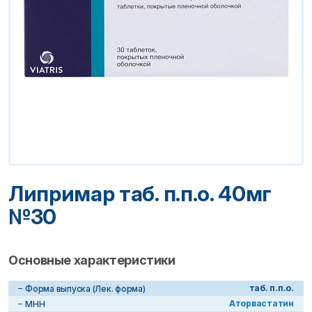
Липримар таб. п.п.о. 40мг
№30
Основные характеристики
таб. п.п.о.
Форма выпуска (Лек. форма)
Аторвастатин
МНН