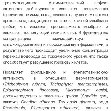
трихомонацидное. Антимикотический эффект
активного действующего вещества клотримазола
(производное имидазола) связан с нарушением синтеза
эргостерина, входящего в состав клеточной мембраны
грибов, что изменяет проницаемость мембраны и
вызывает последующий лизис клетки. В фунгидидных
концентрациях взаимодействует с
митохондриальными и пероксидазными ферментами, в
результате чего происходит увеличение концентрации
перекиси водорода до токсического уровня, что также
способствует разрушению грибковых клеток.
Проявляет фунгицидную и фунгистатическую
активность в отношении дерматомицетов
(
Trichophyton rubrum, Trichophyton mentagrophytes,
Epidermophyton floccosum, Microsporum canis
),
дрожжеподобных и плесневых грибов (
Candida spp.
,
включая
Candida albicans
;
Torulopsis glabrata
, рода
Rhodotorula, Pityrosporum orbiculare
). Активен в