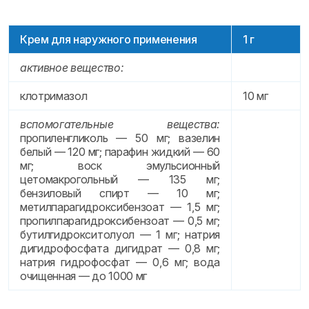
Крем для наружного применения
1 г
активное вещество:
клотримазол
10 мг
вспомогательные вещества:
пропиленгликоль — 50 мг; вазелин
белый — 120 мг; парафин жидкий — 60
мг; воск эмульсионный
цетомакрогольный — 135 мг;
бензиловый спирт — 10 мг;
метилпарагидроксибензоат — 1,5 мг;
пропилпарагидроксибензоат — 0,5 мг;
бутилгидрокситолуол — 1 мг; натрия
дигидрофосфата дигидрат — 0,8 мг;
натрия гидрофосфат — 0,6 мг; вода
очищенная — до 1000 мг