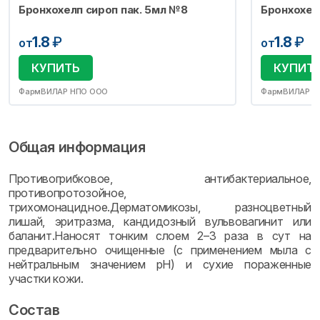
Бронхохелп сироп пак. 5мл №8
Бронхохел
1.8
₽
1.8
₽
от
от
КУПИТЬ
КУПИТ
ФармВИЛАР НПО ООО
ФармВИЛАР Н
Общая информация
Противогрибковое, антибактериальное,
противопротозойное,
трихомонацидное.Дерматомикозы, разноцветный
лишай, эритразма, кандидозный вульвовагинит или
баланит.Наносят тонким слоем 2–3 раза в сут на
предварительно очищенные (с применением мыла с
нейтральным значением pH) и сухие пораженные
участки кожи.
Состав