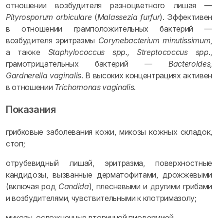
отношении возбудителя разноцветного лишая —
Pityrosporum orbiculare
(
Malassezia furfur
). Эффективен
в отношении грамположительных бактерий —
возбудителя эритразмы
Corynebacterium minutissimum
,
а также
Staphylococcus spp., Streptococcus spp.
,
грамотрицательных бактерий —
Bacteroides,
Gardnerella vaginalis
. В высоких концентрациях активен
в отношении
Trichomonas vaginalis
.
Показания
грибковые заболевания кожи, микозы кожных складок,
стоп;
отрубевидный лишай, эритразма, поверхностные
кандидозы, вызванные дерматофитами, дрожжевыми
(включая род
Candida
), плесневыми и другими грибами
и возбудителями, чувствительными к клотримазолу;
микозы, осложненные вторичной пиодермией.