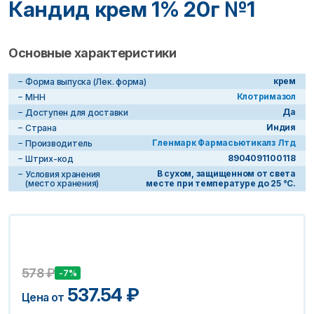
Кандид крем 1% 20г №1
Основные характеристики
крем
Форма выпуска (Лек. форма)
Клотримазол
МНН
Да
Доступен для доставки
Индия
Страна
Гленмарк Фармасьютикалз Лтд
Производитель
8904091100118
Штрих-код
В сухом, защищенном от света
Условия хранения
(место хранения)
месте при температуре до 25 °С.
578
₽
-7%
537.54
₽
Цена от