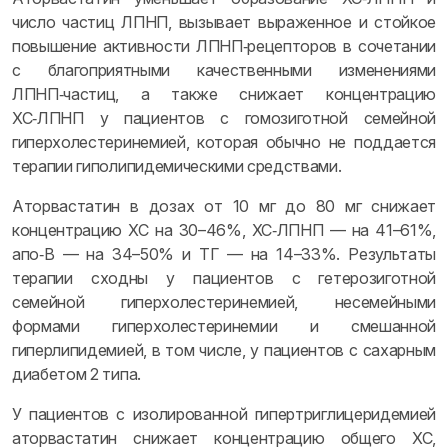
число частиц ЛПНП, вызывает выраженное и стойкое
повышение активности ЛПНП‑рецепторов в сочетании
с благоприятными качественными изменениями
ЛПНП‑частиц, а также снижает концентрацию
ХС‑ЛПНП у пациентов с гомозиготной семейной
гиперхолестеринемией, которая обычно не поддается
терапии гиполипидемическими средствами.
Аторвастатин в дозах от 10 мг до 80 мг снижает
концентрацию ХС на 30–46%, ХС‑ЛПНП — на 41–61%,
апо‑B — на 34–50% и ТГ — на 14–33%. Результаты
терапии сходны у пациентов с гетерозиготной
семейной гиперхолестеринемией, несемейными
формами гиперхолестеринемии и смешанной
гиперлипидемией, в том числе, у пациентов с сахарным
диабетом 2 типа.
У пациентов с изолированной гипертриглицеридемией
аторвастатин снижает концентрацию общего ХС,