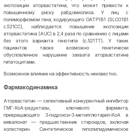
экспозиции аторвастатина, что может привести к
повышенному риску рабдомиолиза. У лиц с
полиморфизмом гена, кодирующего OATP1B1 (SLCO1B1
c.521CC), наблюдается повышение экспозиции
аторвастатина (AUC) в 2,4 раза по сравнению с лицами
без этого варианта генотипа (с.521TT). У таких
пациентов также возможно генетически
обусловленное нарушение захвата аторвастатина
гепатоцитами.
Возможное влияние на эффективность неизвестно.
Фармакодинамика
Аторвастатин — селективный конкурентный ингибитор
ГМГ-КоА-редуктазы, ключевого фермента,
превращающего 3‑гидрокси-3‑метилглютарил‑КоА в
мевалонат — предшественник стероидов, включая
холестерин. Синтетическое гиполипидемическое