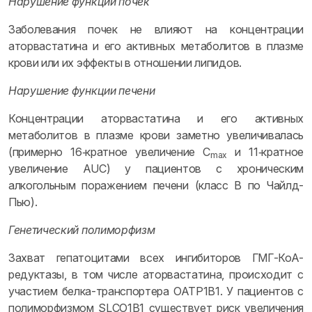
Нарушение функции почек
Заболевания почек не влияют на концентрации
аторвастатина и его активных метаболитов в плазме
крови или их эффекты в отношении липидов.
Нарушение функции печени
Концентрации аторвастатина и его активных
метаболитов в плазме крови заметно увеличивалась
(примерно 16‑кратное увеличение C
и 11‑кратное
max
увеличение AUC) у пациентов с хроническим
алкогольным поражением печени (класс B по Чайлд-
Пью).
Генетический полиморфизм
Захват гепатоцитами всех ингибиторов ГМГ-КоА-
редуктазы, в том числе аторвастатина, происходит с
участием белка-транспортера OATP1B1. У пациентов с
полиморфизмом SLCO1B1 существует риск увеличения