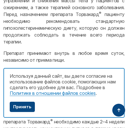
упражнений и снижения массы тела у пациентов с
ожирением, а также терапией основного заболевания.
®
Перед назначением препарата Торвакард
пациенту
необходимо рекомендовать стандартную
гипохолестеринемическую диету, которую он должен
продолжать соблюдать в течение всего периода
терапии.
Препарат принимают внутрь в любое время суток,
независимо от приема пищи.
Начальная доза составляет 10 мг 1 раз в сутки. Доза
Используя данный сайт, вы даете согласие на
варьирует от 10 до 80 мг 1 раз в сутки. Максимальная
использование файлов cookie, помогающих нам
суточная доза — 80 мг 1 раз в сутки.
сделать его удобнее для вас. Подробнее в
Политике в отношении файлов cookies
.
Дозу подбирают с учетом исходных концентраций
ХС‑ЛПНП, цели терапии и индивидуального эффекта.
Принять
В начале лечения и/или во время повышения дозы
®
препарата Торвакард
необходимо каждые 2–4 недели