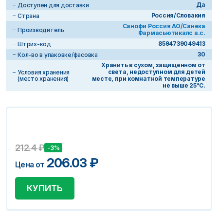
Да
Доступен для доставки
Россия/Словакия
Страна
Санофи Россия АО/Санека
Производитель
Фармасьютикалс а.с.
8594739049413
Штрих-код
30
Кол-во в упаковке/фасовка
Хранить в сухом, защищенном от
света, недоступном для детей
Условия хранения
(место хранения)
месте, при комнатной температуре
не выше 25°С.
212.4
₽
-3%
206.03
₽
Цена от
КУПИТЬ