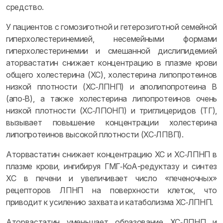
средство.
У пациентов с гомозиготной и гетерозиготной семейной
гиперхолестеринемией, несемейными формами
гиперхолестеринемии и смешанной дислипидемией
аторвастатин снижает концентрацию в плазме крови
общего холестерина (ХС), холестерина липопротеинов
низкой плотности (ХС‑ЛПНП) и аполипопротеина B
(апо‑B), а также холестерина липопротеинов очень
низкой плотности (ХС‑ЛПОНП) и триглицеридов (ТГ),
вызывает повышение концентрации холестерина
липопротеинов высокой плотности (ХС‑ЛПВП).
Аторвастатин снижает концентрацию ХС и ХС‑ЛПНП в
плазме крови, ингибируя ГМГ‑КоА-редуктазу и синтез
ХС в печени и увеличивает число «печеночных»
рецепторов ЛПНП на поверхности клеток, что
приводит к усилению захвата и катаболизма ХС‑ЛПНП.
Аторвастатин уменьшает образование ХС‑ЛПНП и