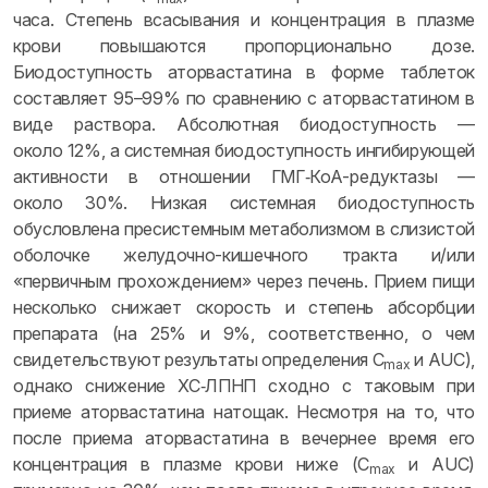
часа. Степень всасывания и концентрация в плазме
крови повышаются пропорционально дозе.
Биодоступность аторвастатина в форме таблеток
составляет 95–99% по сравнению с аторвастатином в
виде раствора. Абсолютная биодоступность —
около 12%, а системная биодоступность ингибирующей
активности в отношении ГМГ‑КоА-редуктазы —
около 30%. Низкая системная биодоступность
обусловлена пресистемным метаболизмом в слизистой
оболочке желудочно-кишечного тракта и/или
«первичным прохождением» через печень. Прием пищи
несколько снижает скорость и степень абсорбции
препарата (на 25% и 9%, соответственно, о чем
свидетельствуют результаты определения C
и AUC),
max
однако снижение ХС‑ЛПНП сходно с таковым при
приеме аторвастатина натощак. Несмотря на то, что
после приема аторвастатина в вечернее время его
концентрация в плазме крови ниже (C
и AUC)
max