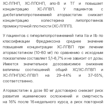
ХС‑ЛПНП, ХС‑ЛПОНП, апо‑B и ТГ и повышает
концентрацию ХС‑ЛПВП. У пациентов с
дисбеталипопротеинемией аторвастатин снижает
концентрацию холестерина липопротеинов
промежуточной плотности (ХС‑ЛППП).
У пациентов с гиперлипопротеинемией типа IIa и IIb по
классификации Фредриксона среднее значение
повышения концентрации ХС‑ЛПВП при лечении
аторвастатином (10–80 мг) по сравнению с исходным
показателем составляет 5,1–8,7% и не зависит от дозы.
Имеется значительное дозозависимое снижение
величины соотношений: общий ХС/ХС‑ЛПВП и
ХС‑ЛПНП/ХС‑ЛПВП на 29–44% и 37–55%,
соответственно.
Аторвастатин в дозе 80 мг достоверно снижает риск
развития ишемических осложнений и смертность
на 16% после 16‑недельного курса, а риск повторной