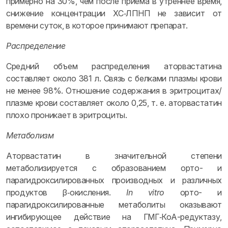
примерно на 30%, чем после приема в утреннее время,
снижение концентрации ХС‑ЛПНП не зависит от
времени суток, в которое принимают препарат.
Распределение
Средний объем распределения аторвастатина
составляет около 381 л. Связь с белками плазмы крови
не менее 98%. Отношение содержания в эритроцитах/
плазме крови составляет около 0,25, т. е. аторвастатин
плохо проникает в эритроциты.
Метаболизм
Аторвастатин в значительной степени
метаболизируется с образованием орто- и
парагидроксилированных производных и различных
продуктов β‑окисления.
In vitro
орто- и
парагидроксилированные метаболиты оказывают
ингибирующее действие на ГМГ‑КоА-редуктазу,