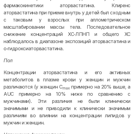
фармакокинетики аторвастатина. Клиренс
аторвастатина при приеме внутрь у детей был сходным
с таковым у взрослых при аллометрическом
масштабировании массы тела. Последовательное
снижение концентраций ХС‑ЛПНП и общего ХС
наблюдалось в диапазоне экспозиций аторвастатина и
о‑гидроксиаторвастатина.
Пол
Концентрации аторвастатина и его активных
метаболитов в плазме крови у женщин и мужчин
различаются (у женщин C
примерно на 20% выше, a
max
AUC примерно на 10% ниже по сравнению с
мужчинами). Эти различия не были клинически
значимыми и не приводили к клинически значимым
различиям во влиянии на концентрации липидов у
мужчин и женщин.