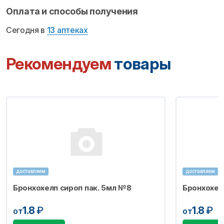
Оплата и способы получения
Сегодня в
13 аптеках
Рекомендуем
товары
доставляем
доставляем
Бронхохелп сироп пак. 5мл №8
Бронхохел
1.8
₽
1.8
₽
от
от