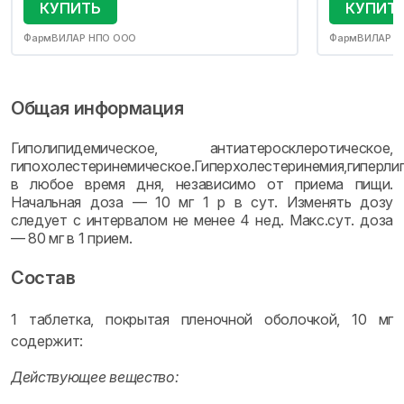
КУПИТЬ
КУПИТ
ФармВИЛАР НПО ООО
ФармВИЛАР Н
Общая информация
Гиполипидемическое, антиатеросклеротическое,
гипохолестеринемическое.Гиперхолестеринемия,гиперли
в любое время дня, независимо от приема пищи.
Начальная доза — 10 мг 1 р в сут. Изменять дозу
следует с интервалом не менее 4 нед. Макс.сут. доза
— 80 мг в 1 прием.
Состав
1 таблетка, покрытая пленочной оболочкой, 10 мг
содержит:
Действующее вещество: