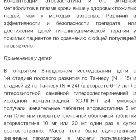
Концентрации аторвастатина и его активных
метаболитов в плазме крови выше у здоровых пожилых
людей, чем у молодых взрослых. Различий в
эффективности и безопасности препарата, или
достижении целей гиполипидемической терапии у
пожилых пациентов по сравнению с общей популяцией
не выявлено.
Применение у детей
В открытом 8‑недельном исследовании дети с
1‑й стадией полового развития по Таннеру (N = 15) и
стадией ≥2 по Таннеру (N = 24) (в возрасте 6–17 лет) с
гетерозиготной семейной гиперхолестеринемией и
исходной концентрацией ХС‑ЛПНП ≥4 ммоль/л
получали жевательные таблетки аторвастатина 5 мг
или 10 мг или покрытые пленочной оболочкой таблетки
аторвастатина 10 мг или 20 мг один раз в сутки
соответственно. Масса тела была единственным
значимым параметром в модели популяционной