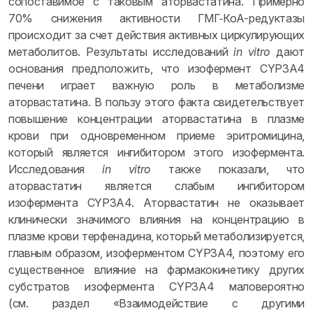
сопоставимое с таковым аторвастатина. Примерно
70% снижения активности ГМГ‑КоА-редуктазы
происходит за счет действия активных циркулирующих
метаболитов. Результаты исследований
in vitro
дают
основания предположить, что изофермент CYP3A4
печени играет важную роль в метаболизме
аторвастатина. В пользу этого факта свидетельствует
повышение концентрации аторвастатина в плазме
крови при одновременном приеме эритромицина,
который является ингибитором этого изофермента.
Исследования
in vitro
также показали, что
аторвастатин является слабым ингибитором
изофермента CYP3A4. Аторвастатин не оказывает
клинически значимого влияния на концентрацию в
плазме крови терфенадина, который метаболизируется,
главным образом, изоферментом CYP3A4, поэтому его
существенное влияние на фармакокинетику других
субстратов изофермента CYP3A4 маловероятно
(см. раздел «Взаимодействие с другими