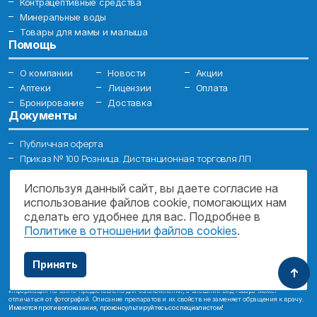
Контрацептивные средства
Минеральные воды
Товары для мамы и малыша
Помощь
О компании
Новости
Акции
Аптеки
Лицензии
Оплата
Бронирование
Доставка
Документы
Публичная оферта
Приказ № 100 Розница. Дистанционная торговля ЛП
Приказ № 36н (перечень препаратов, разрешенных к доставке)
Контакты
Используя данный сайт, вы даете согласие на
использование файлов cookie, помогающих нам
Адрес:
сделать его удобнее для вас. Подробнее в
142100, Московская область, г. Подольск, ул. Большая
Политике в отношении файлов cookies
.
Зеленовская, д. 31А
E-mail:
info@mo-medsvc.ru
Принять
Информация на сайте предоставлена для ознакомления, а внешний вид товара может
отличаться от фотографий. Описание препаратов и их свойств не заменяет обращения к врачу.
Имеются противопоказания, проконсультируйтесь со специалистом!