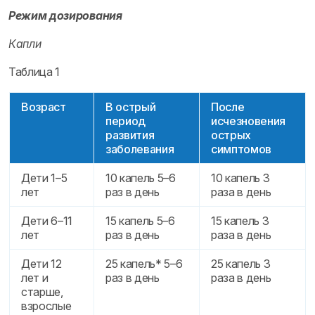
Режим дозирования
Капли
Таблица 1
Возраст
В острый
После
период
исчезновения
развития
острых
заболевания
симптомов
Дети 1–5
10 капель 5–6
10 капель 3
лет
раз в день
раза в день
Дети 6–11
15 капель 5–6
15 капель 3
лет
раз в день
раза в день
Дети 12
25 капель* 5–6
25 капель 3
лет и
раз в день
раза в день
старше,
взрослые