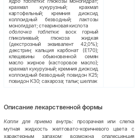
ядро таблетки:
глюкозы моногидрат;
крахмал кукурузный; крахмал
картофельный; кремния диоксид
коллоидный безводный; лактозы
моногидрат; стеариновая кислота
оболочка таблетки:
воск горный
гликолиевый; глюкоза жидкая
(декстрозный эквивалент 42,0%);
декстрин; кальция карбонат (E170);
клещевины обыкновенной семян
масло жирное (касторовое масло);
крахмал кукурузный; кремния диоксид
коллоидный безводный; повидон К25;
повидон К30; сахароза; тальк; шеллак
Описание лекарственной формы
Капли для приема внутрь:
прозрачная или слегка
мутная жидкость желтовато-коричневого цвета с
характерным запахом; возможна опалесценция