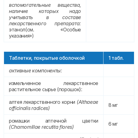
вспомогательные вещества,
наличие которых надо
учитывать в составе
лекарственного препарата:
этанол(см. «Особые
указания»)
Таблетки, покрытые оболочкой
1 табл.
активные компоненты:
измельченное лекарственное
растительное сырье (порошок):
алтея лекарственного корни
(Althaeae
8 мг
officinalis radices)
ромашки аптечной цветки
6 мг
(Сhamomillae recutita flores)