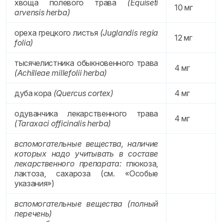
хвоща полевого трава
(Equiseti
10 мг
arvensis herba)
ореха грецкого листья
(Juglandis regia
12 мг
folia)
тысячелистника обыкновенного трава
4 мг
(Achilleae millefolii herba)
дуба кора
(Quercus cortex)
4 мг
одуванчика лекарственного трава
4 мг
(Taraxaci officinalis herba)
вспомогательные вещества, наличие
которых надо учитывать в составе
лекарственного препарата:
глюкоза,
лактоза, сахароза (см. «Особые
указания»)
вспомогательные вещества (полный
перечень)