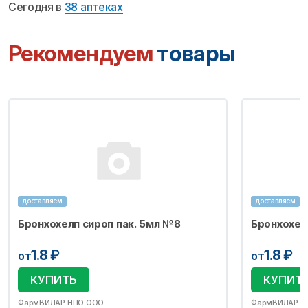
Сегодня в
38 аптеках
Рекомендуем
товары
доставляем
доставляем
Бронхохелп сироп пак. 5мл №8
Бронхохел
1.8
₽
1.8
₽
от
от
КУПИТЬ
КУПИТ
ФармВИЛАР НПО ООО
ФармВИЛАР Н