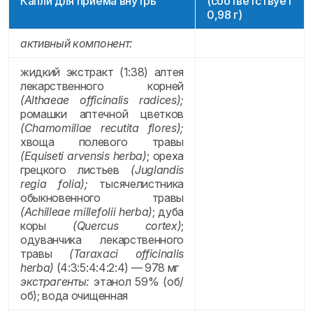
Капли для приема внутрь
(соответствует
0,98 г)
активный компонент:
жидкий экстракт (1:38) алтея
лекарственного корней
(Althaeae officinalis radices);
ромашки аптечной цветков
(Сhamomillae recutita flores);
хвоща полевого травы
(Equiseti arvensis herba)
; ореха
грецкого листьев
(Juglandis
regia folia);
тысячелистника
обыкновенного травы
(Achilleae millefolii herba)
; дуба
коры
(Quercus cortex)
;
одуванчика лекарственного
травы
(Taraxaci officinalis
herba)
(4:3:5:4:4:2:4) — 978 мг
экстрагенты:
этанол 59% (об/
об); вода очищенная