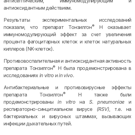
антисептическим, иммуномодулирующим и
антиоксидантным действием.
Результаты экспериментальных исследований
®
показали, что препарат Тонзилгон
Н оказывает
иммуномодулирующий эффект за счет увеличения
процента фагоцитарных клеток и клеток натуральных
киллеров (NK-клеток).
Противовоспалительная и антиоксидантная активность
®
препарата Тонзилгон
Н была продемонстрирована в
исследованиях
in vitro
и
in vivo
.
Антибактериальные и противовирусные эффекты
®
препарата Тонзилгон
Н также были
продемонстрированы
in vitro
на
S. pneumoniae
и
респираторно-синцитиальном вирусе
(RSV)
, т.е. на
бактериальных и вирусных штаммах, вызывающих
инфекции дыхательных путей.