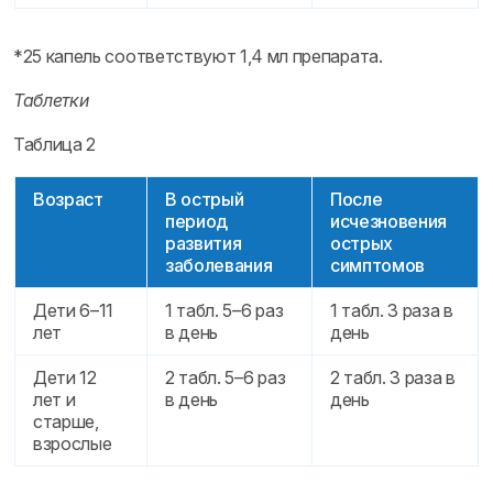
*25 капель соответствуют 1,4 мл препарата.
Таблетки
Таблица 2
Возраст
В острый
После
период
исчезновения
развития
острых
заболевания
симптомов
Дети 6–11
1 табл. 5–6 раз
1 табл. 3 раза в
лет
в день
день
Дети 12
2 табл. 5–6 раз
2 табл. 3 раза в
лет и
в день
день
старше,
взрослые