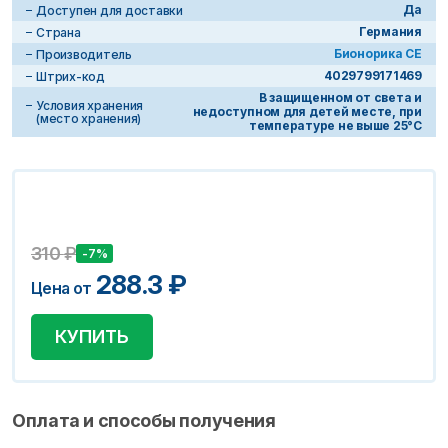
Да
Доступен для доставки
Германия
Страна
Бионорика СЕ
Производитель
4029799171469
Штрих-код
В защищенном от света и
Условия хранения
недоступном для детей месте, при
(место хранения)
температуре не выше 25°С
310
₽
-7%
288.3
₽
Цена от
КУПИТЬ
Оплата и способы получения