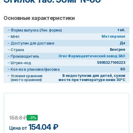
Основные характеристики
таб.
Форма выпуска (Лек. форма)
Метопролол
МНН
Да
Доступен для доставки
Венгрия
Страна
Эгис Фармацевтический завод ЗАО
Производитель
5995327166223
Штрих-код
60
Кол-во в упаковке/фасовка
В недоступном для детей, сухом
Условия хранения
(место хранения)
месте при температуре ниже 30°C
158.8
₽
-3%
154.04
₽
Цена от