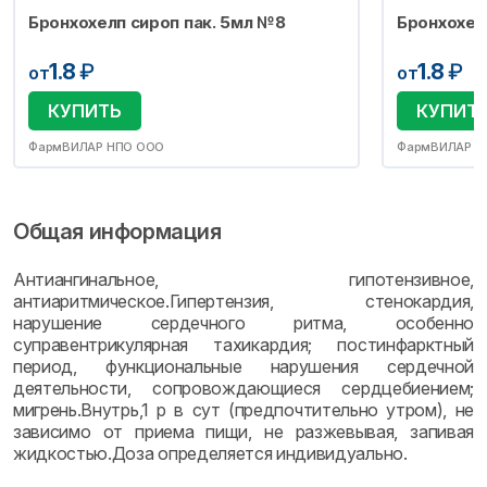
Бронхохелп сироп пак. 5мл №8
Бронхохел
1.8
₽
1.8
₽
от
от
КУПИТЬ
КУПИТ
ФармВИЛАР НПО ООО
ФармВИЛАР Н
Общая информация
Антиангинальное, гипотензивное,
антиаритмическое.Гипертензия, стенокардия,
нарушение сердечного ритма, особенно
суправентрикулярная тахикардия; постинфарктный
период, функциональные нарушения сердечной
деятельности, сопровождающиеся сердцебиением;
мигрень.Внутрь,1 р в сут (предпочтительно утром), не
зависимо от приема пищи, не разжевывая, запивая
жидкостью.Доза определяется индивидуально.