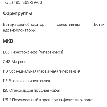
Тел.: (495) 363-39-66.
Фармгруппы
Бета
-адреноблокатор селективный (Бета-
1
адреноблокаторы)
MKB
E05 Тиреотоксикоз [гипертиреоз]
G43 Мигрень
I10 Эссенциальная (первичная) гипертензия
I15 Вторичная гипертензия
I20 Стенокардия [грудная жаба]
I25.2 Перенесенный в прошлом инфаркт миокарда