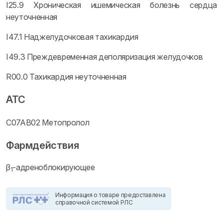
I25.9 Хроническая ишемическая болезнь сердца
неуточненная
I47.1 Наджелудочковая тахикардия
I49.3 Преждевременная деполяризация желудочков
R00.0 Тахикардия неуточненная
ATC
C07AB02 Метопролол
Фармдействия
β
-адреноблокирующее
1
Информация о товаре предоставлена
справочной системой РЛС