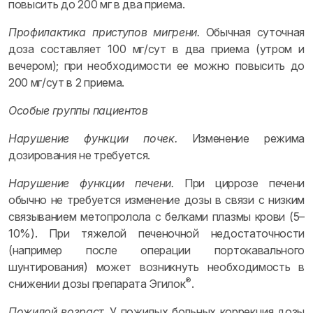
повысить до 200 мг в два приема.
Профилактика приступов мигрени.
Обычная суточная
доза составляет 100 мг/сут в два приема (утром и
вечером); при необходимости ее можно повысить до
200 мг/сут в 2 приема.
Особые группы пациентов
Нарушение функции почек.
Изменение режима
дозирования не требуется.
Нарушение функции печени.
При циррозе печени
обычно не требуется изменение дозы в связи с низким
связыванием метопролола с белками плазмы крови (5–
10%). При тяжелой печеночной недостаточности
(например после операции портокавального
шунтирования) может возникнуть необходимость в
®
снижении дозы препарата Эгилок
.
Пожилой возраст.
У пожилых больных коррекция дозы