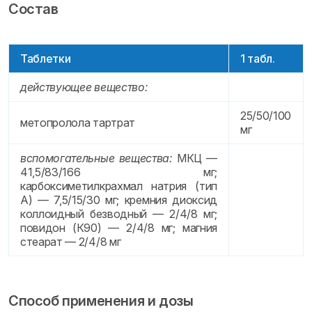
Состав
Таблетки
1 табл.
действующее вещество:
25/50/100
метопролола тартрат
мг
вспомогательные вещества:
МКЦ —
41,5/83/166 мг;
карбоксиметилкрахмал натрия (тип
А) — 7,5/15/30 мг; кремния диоксид
коллоидный безводный — 2/4/8 мг;
повидон (К90) — 2/4/8 мг; магния
стеарат — 2/4/8 мг
Способ применения и дозы