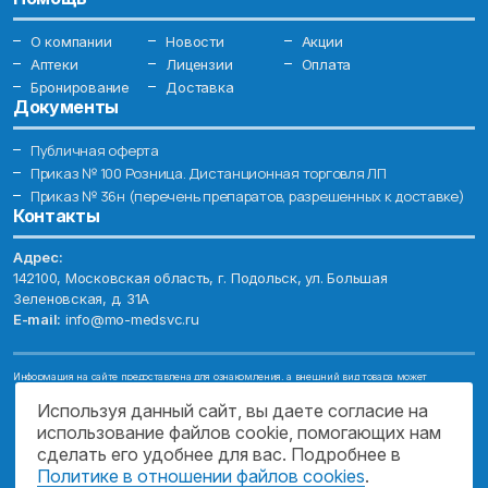
О компании
Новости
Акции
Аптеки
Лицензии
Оплата
Бронирование
Доставка
Документы
Публичная оферта
Приказ № 100 Розница. Дистанционная торговля ЛП
Приказ № 36н (перечень препаратов, разрешенных к доставке)
Контакты
Адрес:
142100, Московская область, г. Подольск, ул. Большая
Зеленовская, д. 31А
E-mail:
info@mo-medsvc.ru
Информация на сайте предоставлена для ознакомления, а внешний вид товара может
отличаться от фотографий. Описание препаратов и их свойств не заменяет обращения к врачу.
Имеются противопоказания, проконсультируйтесь со специалистом!
Используя данный сайт, вы даете согласие на
использование файлов cookie, помогающих нам
© 2026. ГОСУДАРСТВЕННОЕ БЮДЖЕТНОЕ УЧРЕЖДЕНИЕ МОСКОВСКОЙ
ОБЛАСТИ "МОСОБЛМЕДСЕРВИС"
сделать его удобнее для вас. Подробнее в
Политике в отношении файлов cookies
.
ПОДДЕРЖКА САЙТА