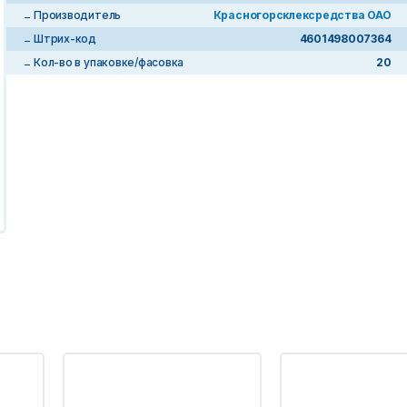
Производитель
Красногорсклексредства ОАО
Штрих-код
4601498007364
Кол-во в упаковке/фасовка
20