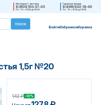
Интернет-аптека
Горячая линия
8 (800) 100-57-03
8 (498) 602-18-00
Пн. - Пт. с 9:00 до 18:00
Пн. - Пт. с 9:00 до 18:00
Войти
Избранное
Корзина
тья 1,5г №20
142
₽
-10%
127.8
₽