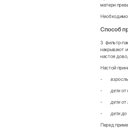
матери прев
Необходимо 
Способ п
3 фильтр‑па
накрывают и
настоя дово
Настой прини
-
взрослы
-
дети от 
-
дети от 
-
дети до 
Перед приме