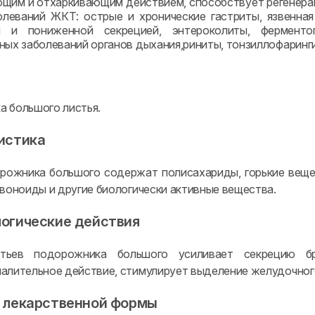
щим и отхаркивающим действием, способствует регенера
олеваний ЖКТ: острые и хронические гастриты, язвенна
й и пониженной секрецией, энтероколиты, ферментоп
ных заболеваний органов дыхания,риниты, тонзиллофаринги
 большого листья.
истика
рожника большого содержат полисахариды, горькие веще
авоноиды и другие биологически активные вещества.
огические действия
тьев подорожника большого усиливает секрецию бро
алительное действие, стимулирует выделение желудочного
 лекарственной формы