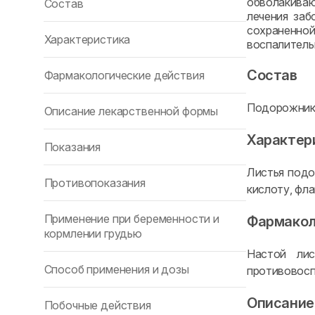
обволакиваю
Состав
лечения заб
сохраненно
Характеристика
воспалитель
Состав
Фармакологические действия
Подорожника
Описание лекарственной формы
Характер
Показания
Листья подо
Противопоказания
кислоту, фл
Применение при беременности и
Фармакол
кормлении грудью
Настой лис
Способ применения и дозы
противовосп
Описание
Побочные действия