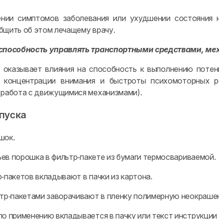
нии симптомов заболевания или ухудшении состояния н
бщить об этом лечащему врачу.
 способность управлять транспортными средствами, м
 оказывает влияния на способность к выполнению поте
 концентрации внимания и быстроты психомоторных р
 работа с движущимися механизмами).
пуска
шок.
тьев порошка в фильтр‑пакете из бумаги термосвариваемой.
‑пакетов вкладывают в пачки из картона.
ьтр‑пакетами заворачивают в пленку полимерную неокрашен
по применению вкладывается в пачку или текст инструкции 