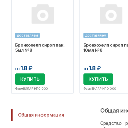
доставляем
доставляем
Бронхохелп сироп пак.
Бронхохелп сироп па
5мл №8
10мл №8
1.8
₽
1.8
₽
от
от
КУПИТЬ
КУПИТЬ
ФармВИЛАР НПО ООО
ФармВИЛАР НПО ООО
Общая ин
Общая информация
Средство р