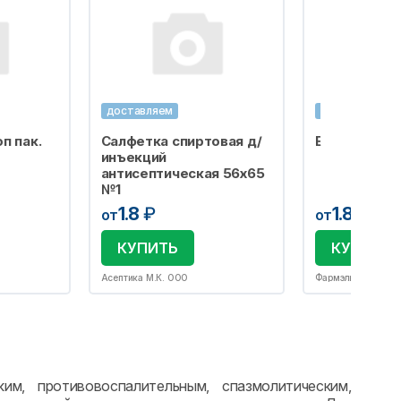
доставляем
доставляем
п пак.
Салфетка спиртовая д/
Бахилы одно
инъекций
антисептическая 56х65
№1
1.8
₽
1.8
₽
от
от
КУПИТЬ
КУПИТЬ
Асептика М.К. ООО
Фармэль ООО
им, противовоспалительным, спазмолитическим,