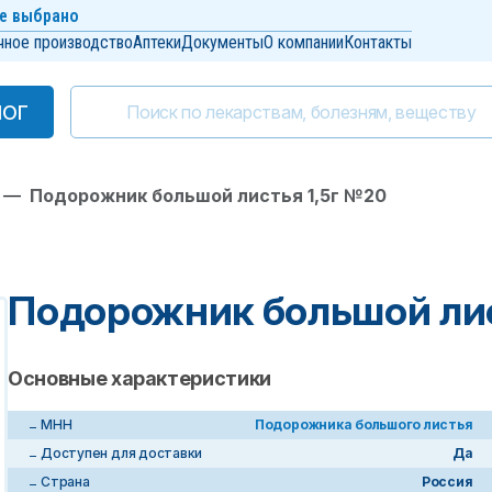
е выбрано
чное производство
Аптеки
Документы
О компании
Контакты
ЛОГ
ЛОГ
—
Подорожник большой листья 1,5г №20
Подорожник большой лис
Основные характеристики
МНН
Подорожника большого листья
Доступен для доставки
Да
Страна
Россия