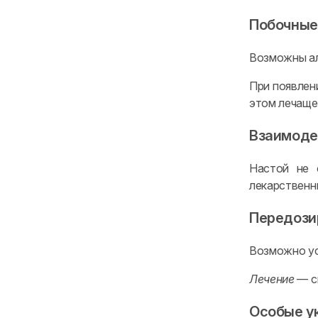
Побочные
Возможны ал
При появлен
этом лечаще
Взаимоде
Настой не 
лекарственн
Передози
Возможно ус
Лечение
— с
Особые у