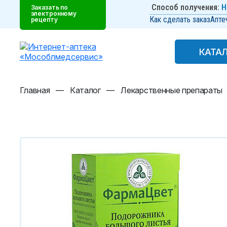
Способ получения:
Н
Заказать по
электронному
Как сделать заказ
Апте
рецепту
КАТА
КАТА
Главная
—
Каталог
—
Лекарственные препараты