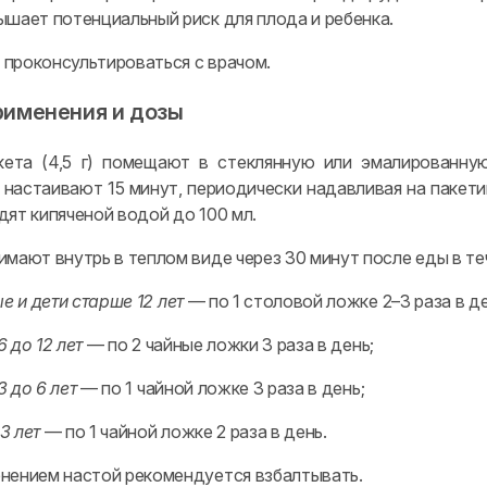
ышает потенциальный риск для плода и ребенка.
проконсультироваться с врачом.
рименения и дозы
кета (4,5 г) помещают в стеклянную или эмалированную
 настаивают 15 минут, периодически надавливая на пакет
дят кипяченой водой до 100 мл.
мают внутрь в теплом виде через 30 минут после еды в те
е и дети старше 12 лет
— по 1 столовой ложке 2–3 раза в де
6 до 12 лет
— по 2 чайные ложки 3 раза в день;
3 до 6 лет
— по 1 чайной ложке 3 раза в день;
3 лет
— по 1 чайной ложке 2 раза в день.
нением настой рекомендуется взбалтывать.