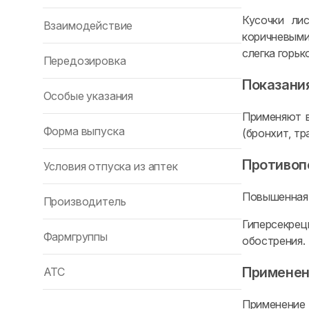
Кусочки ли
Взаимодействие
коричневыми
слегка горьк
Передозировка
Показани
Особые указания
Применяют в
Форма выпуска
(бронхит, тр
Противоп
Условия отпуска из аптек
Повышенная 
Производитель
Гиперсекрец
Фармгруппы
обострения.
Применен
ATC
Применение 