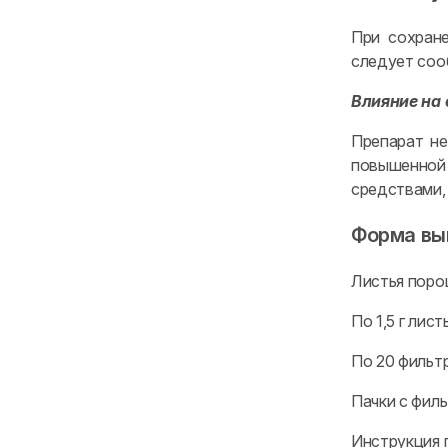
При сохране
следует соо
Влияние на
Препарат не
повышенной
средствами,
Форма вы
Листья поро
По 1,5 г лис
По 20 фильтр
Пачки с фил
Инструкция 