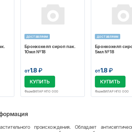
доставляем
доставляем
к.
Бронхохелп сироп пак.
Бронхохелп сиро
10мл №18
5мл №18
1.8
₽
1.8
₽
от
от
КУПИТЬ
КУПИТЬ
ФармВИЛАР НПО ООО
ФармВИЛАР НПО ООО
формация
астительного происхождения. Обладает антисептическ