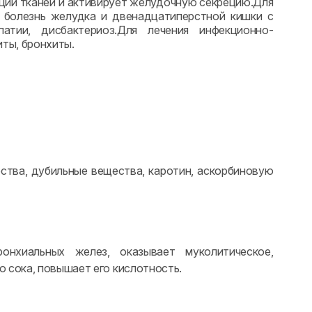
ции тканей и активирует желудочную секрецию.Для
я болезнь желудка и двенадцатиперстной кишки с
атии, дисбактериоз.Для лечения инфекционно-
ты, бронхиты.
ства, дубильные вещества, каротин, аскорбиновую
нхиальных желез, оказывает муколитическое,
 сока, повышает его кислотность.