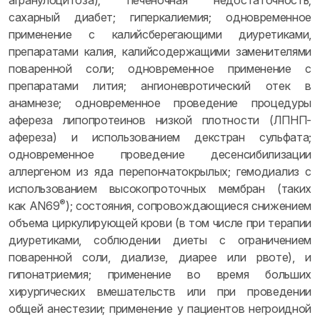
агранулоцитоза); печеночная недостаточность;
сахарный диабет; гиперкалиемия; одновременное
применение с калийсберегающими диуретиками,
препаратами калия, калийсодержащими заменителями
поваренной соли; одновременное применение с
препаратами лития; ангионевротический отек в
анамнезе; одновременное проведение процедуры
афереза липопротеинов низкой плотности (ЛПНП-
афереза) и использованием декстран сульфата;
одновременное проведение десенсибилизации
аллергеном из яда перепончатокрылых; гемодиализ с
использованием высокопроточных мембран (таких
®
как AN69
); состояния, сопровождающиеся снижением
объема циркулирующей крови (в том числе при терапии
диуретиками, соблюдении диеты с ограничением
поваренной соли, диализе, диарее или рвоте), и
гипонатриемия; применение во время больших
хирургических вмешательств или при проведении
общей анестезии; применение у пациентов негроидной