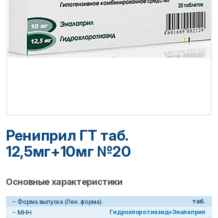
Рениприл ГТ таб.
12,5мг+10мг №20
Основные характеристики
таб.
Форма выпуска (Лек. форма)
Гидрохлоротиазид+Эналаприл
МНН