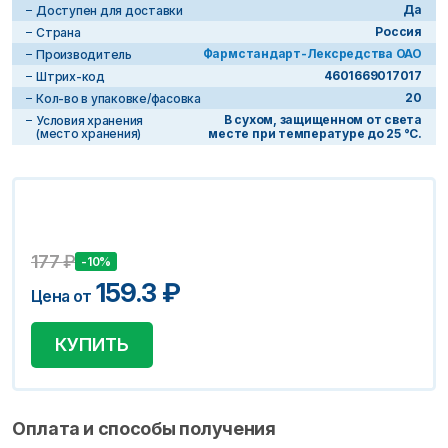
Да
Доступен для доставки
Россия
Страна
Фармстандарт-Лексредства ОАО
Производитель
4601669017017
Штрих-код
20
Кол-во в упаковке/фасовка
В сухом, защищенном от света
Условия хранения
(место хранения)
месте при температуре до 25 °С.
177
₽
-10%
159.3
₽
Цена от
КУПИТЬ
Оплата и способы получения