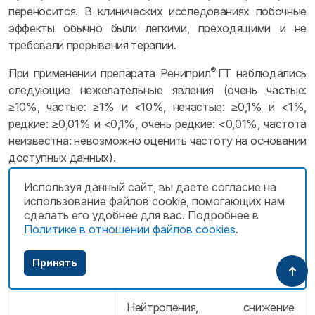
переносится. В клинических исследованиях побочные
эффекты обычно были легкими, преходящими и не
требовали прерывания терапии.
®
При применении препарата Рениприл
ГТ наблюдались
следующие нежелательные явления (очень частые:
≥10%, частые: ≥1% и <10%, нечастые: ≥0,1% и <1%,
редкие: ≥0,01% и <0,1%, очень редкие: <0,01%, частота
неизвестна: невозможно оценить частоту на основании
доступных данных).
Используя данный сайт, вы даете согласие на
Нарушения со стороны крови и лимфатической
использование файлов cookie, помогающих нам
системы
сделать его удобнее для вас. Подробнее в
Политике в отношении файлов cookies
.
Анемия (включая
Нечастые
апластическую и
Принять
гемолитическую).
Нейтропения, снижение