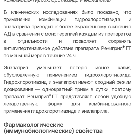
Комбинация гидрохлоротиазида и эналаприла
В клинических исследованиях было показано, что
применение комбинации гидрохлоротиазида и
эналаприла приводит к более выраженному снижению
АД в сравнении с монотерапией каждым из препаратов
в отдельности и позволяет сохранять
®
антигипертензивное действие препарата Рениприл
ГТ
по меньшей мере в течение 24 ч.
Эналаприл уменьшает потерю ионов калия,
обусловленную применением гидрохлоротиазида.
Гидрохлоротиазид и эналаприл имеют сходный режим
дозирования — однократный прием в сутки, поэтому
®
препарат Рениприл
ГТ представляет собой удобную
лекарственную форму для комбинированного
применения гидрохлоротиазида и эналаприла.
Фармакологические
(иммунобиологические) свойства