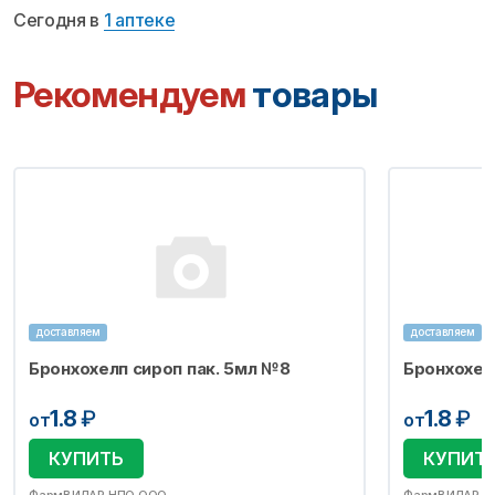
Сегодня в
1 аптеке
Рекомендуем
товары
доставляем
доставляем
Бронхохелп сироп пак. 5мл №8
Бронхохел
1.8
₽
1.8
₽
от
от
КУПИТЬ
КУПИТ