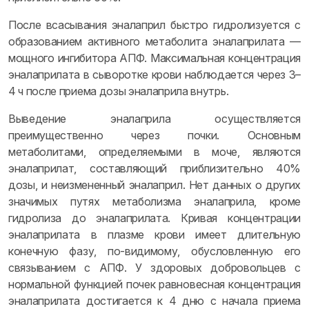
После всасывания эналаприл быстро гидролизуется с
образованием активного метаболита эналаприлата —
мощного ингибитора АПФ. Максимальная концентрация
эналаприлата в сыворотке крови наблюдается через 3–
4 ч после приема дозы эналаприла внутрь.
Выведение эналаприла осуществляется
преимущественно через почки. Основным
метаболитами, определяемыми в моче, являются
эналаприлат, составляющий приблизительно 40%
дозы, и неизмененный эналаприл. Нет данных о других
значимых путях метаболизма эналаприла, кроме
гидролиза до эналаприлата. Кривая концентрации
эналаприлата в плазме крови имеет длительную
конечную фазу, по-видимому, обусловленную его
связыванием с АПФ. У здоровых добровольцев с
нормальной функцией почек равновесная концентрация
эналаприлата достигается к 4 дню с начала приема