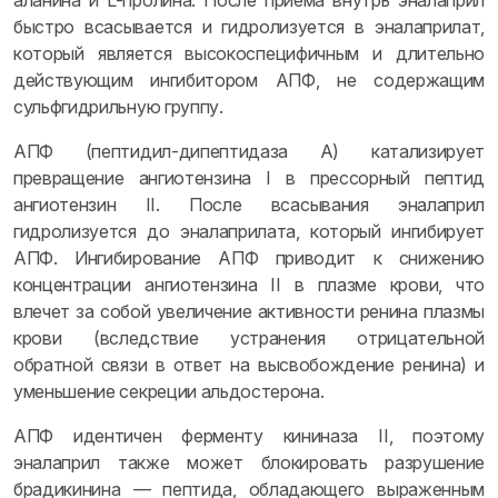
аланина и L-пролина. После приема внутрь эналаприл
быстро всасывается и гидролизуется в эналаприлат,
который является высокоспецифичным и длительно
действующим ингибитором АПФ, не содержащим
сульфгидрильную группу.
АПФ (пептидил-дипептидаза A) катализирует
превращение ангиотензина I в прессорный пептид
ангиотензин II. После всасывания эналаприл
гидролизуется до эналаприлата, который ингибирует
АПФ. Ингибирование АПФ приводит к снижению
концентрации ангиотензина II в плазме крови, что
влечет за собой увеличение активности ренина плазмы
крови (вследствие устранения отрицательной
обратной связи в ответ на высвобождение ренина) и
уменьшение секреции альдостерона.
АПФ идентичен ферменту кининаза II, поэтому
эналаприл также может блокировать разрушение
брадикинина — пептида, обладающего выраженным