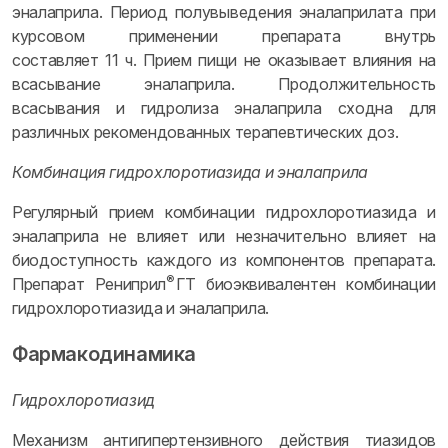
эналаприла. Период полувыведения эналаприлата при
курсовом применении препарата внутрь
составляет 11 ч. Прием пищи не оказывает влияния на
всасывание эналаприла. Продолжительность
всасывания и гидролиза эналаприла сходна для
различных рекомендованных терапевтических доз.
Комбинация гидрохлоротиазида и эналаприла
Регулярный прием комбинации гидрохлоротиазида и
эналаприла не влияет или незначительно влияет на
биодоступность каждого из компонентов препарата.
®
Препарат Рениприл
ГТ биоэквивалентен комбинации
гидрохлоротиазида и эналаприла.
Фармакодинамика
Гидрохлоротиазид
Механизм антигипертензивного действия тиазидов