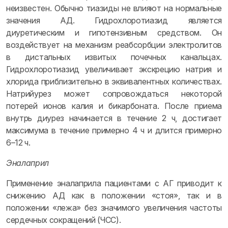
неизвестен. Обычно тиазиды не влияют на нормальные
значения АД. Гидрохлоротиазид является
диуретическим и гипотензивным средством. Он
воздействует на механизм реабсорбции электролитов
в дистальных извитых почечных канальцах.
Гидрохлоротиазид увеличивает экскрецию натрия и
хлорида приблизительно в эквивалентных количествах.
Натрийурез может сопровождаться некоторой
потерей ионов калия и бикарбоната. После приема
внутрь диурез начинается в течение 2 ч, достигает
максимума в течение примерно 4 ч и длится примерно
6–12 ч.
Эналаприл
Применение эналаприла пациентами с АГ приводит к
снижению АД как в положении «стоя», так и в
положении «лежа» без значимого увеличения частоты
сердечных сокращений (ЧСС).