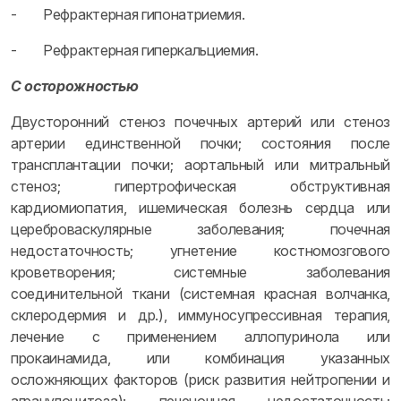
- Рефрактерная гипонатриемия.
- Рефрактерная гиперкальциемия.
С осторожностью
Двусторонний стеноз почечных артерий или стеноз
артерии единственной почки; состояния после
трансплантации почки; аортальный или митральный
стеноз; гипертрофическая обструктивная
кардиомиопатия, ишемическая болезнь сердца или
цереброваскулярные заболевания; почечная
недостаточность; угнетение костномозгового
кроветворения; системные заболевания
соединительной ткани (системная красная волчанка,
склеродермия и др.), иммуносупрессивная терапия,
лечение с применением аллопуринола или
прокаинамида, или комбинация указанных
осложняющих факторов (риск развития нейтропении и