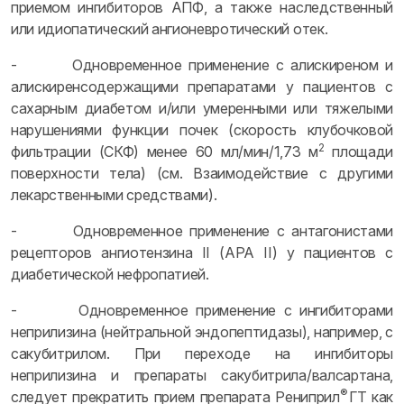
приемом ингибиторов АПФ, а также наследственный
или идиопатический ангионевротический отек.
- Одновременное применение с алискиреном и
алискиренсодержащими препаратами у пациентов с
сахарным диабетом и/или умеренными или тяжелыми
нарушениями функции почек (скорость клубочковой
2
фильтрации (СКФ) менее 60 мл/мин/1,73 м
площади
поверхности тела) (см. Взаимодействие с другими
лекарственными средствами).
- Одновременное применение с антагонистами
рецепторов ангиотензина II (АРА II) у пациентов с
диабетической нефропатией.
- Одновременное применение с ингибиторами
неприлизина (нейтральной эндопептидазы), например, с
сакубитрилом. При переходе на ингибиторы
неприлизина и препараты сакубитрила/валсартана,
®
следует прекратить прием препарата Рениприл
ГТ как