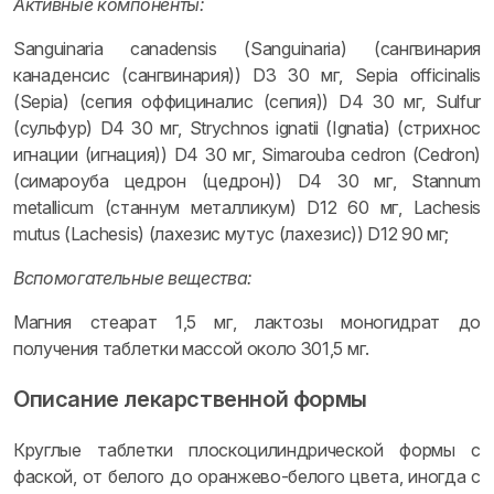
Активные компоненты:
Sanguinaria canadensis (Sanguinaria) (сангвинария
канаденсис (сангвинария)) D3 30 мг, Sepia officinalis
(Sepia) (сепия оффициналис (сепия)) D4 30 мг, Sulfur
(сульфур) D4 30 мг, Strychnos ignatii (Ignatia) (стрихнос
игнации (игнация)) D4 30 мг, Simarouba cedron (Cedron)
(симароуба цедрон (цедрон)) D4 30 мг, Stannum
metallicum (станнум металликум) D12 60 мг, Lachesis
mutus (Lachesis) (лахезис мутус (лахезис)) D12 90 мг;
Вспомогательные вещества:
Магния стеарат 1,5 мг, лактозы моногидрат до
получения таблетки массой около 301,5 мг.
Описание лекарственной формы
Круглые таблетки плоскоцилиндрической формы с
фаской, от белого до оранжево-белого цвета, иногда с