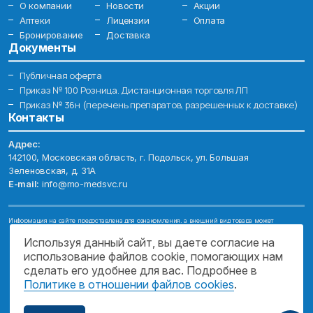
О компании
Новости
Акции
Аптеки
Лицензии
Оплата
Бронирование
Доставка
Документы
Публичная оферта
Приказ № 100 Розница. Дистанционная торговля ЛП
Приказ № 36н (перечень препаратов, разрешенных к доставке)
Контакты
Адрес:
142100, Московская область, г. Подольск, ул. Большая
Зеленовская, д. 31А
E-mail:
info@mo-medsvc.ru
Информация на сайте предоставлена для ознакомления, а внешний вид товара может
отличаться от фотографий. Описание препаратов и их свойств не заменяет обращения к врачу.
Имеются противопоказания, проконсультируйтесь со специалистом!
Используя данный сайт, вы даете согласие на
использование файлов cookie, помогающих нам
© 2026. ГОСУДАРСТВЕННОЕ БЮДЖЕТНОЕ УЧРЕЖДЕНИЕ МОСКОВСКОЙ
ОБЛАСТИ "МОСОБЛМЕДСЕРВИС"
сделать его удобнее для вас. Подробнее в
Политике в отношении файлов cookies
.
ПОДДЕРЖКА САЙТА