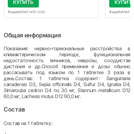
КУПИТЬ
КУПИТ
ФармВИЛАР НПО ООО
ФармВИЛАР Н
Общая информация
Показания: нервно-гормональные расстройства в
климактерическом периоде, функциональная
недостаточность яичников, неврозы, cосудистая
дистония и др.Способ применения и дозы: обычно
рассасывать под языком по 1 таблетке 3 раза в
день.Состав: 1 таблетка содержит: Sanguinaria
canadensis D3, Sepia officinalis D4, Sulfur D4, Ignatia D4,
Simarouba cedron D4 по 30 мг, Stannum metallicum D12
60,0 мг, Lachesis mutus D12 90,0 мг.
Состав
Состав на 1 таблетку: