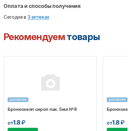
Оплата и способы получения
Сегодня в
3 аптеках
Рекомендуем
товары
доставляем
доставляем
Бронхохелп сироп пак. 5мл №8
Бронхохел
1.8
₽
1.8
₽
от
от