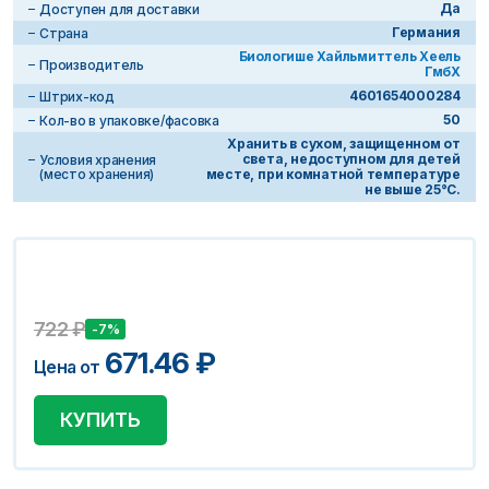
Да
Доступен для доставки
Германия
Страна
Биологише Хайльмиттель Хеель
Производитель
ГмбХ
4601654000284
Штрих-код
50
Кол-во в упаковке/фасовка
Хранить в сухом, защищенном от
света, недоступном для детей
Условия хранения
(место хранения)
месте, при комнатной температуре
не выше 25°С.
722
₽
-7%
671.46
₽
Цена от
КУПИТЬ