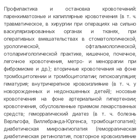
Профилактика и остановка кровотечений:
паренхиматозные и капиллярные кровотечения (в т. ч.
травматическое, в хирургии при операциях на сильно
васкуляризированных органах и тканях, при
оперативных вмешательствах в стоматологической,
урологической, офтальмологической,
отоларингологической практике, кишечное, почечное,
легочное кровотечения, метро‑ и меноррагии при
фибромиоме и др.); вторичные кровотечения на фоне
тромбоцитопении и тромбоцитопатии; гипокоагуляция;
гематурия; внутричерепное кровоизлияние (в т. ч. у
новорожденных и недоношенных детей); носовые
кровотечения на фоне артериальной гипертензии;
кровотечения, обусловленные приемом лекарственных
средств; геморрагический диатез (в т. ч. болезнь
Верльгофа, Виллебранда‑Юргенса, тромбоцитопатия);
диабетическая микроангиопатия (геморрагическая
диабетическая ретинопатия, повторное кровоизлияние