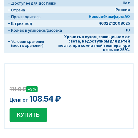
Нет
Доступен для доставки
Россия
Страна
Новосибхимфарм АО
Производитель
4602212008025
Штрих-код
10
Кол-во в упаковке/фасовка
Хранить в сухом, защищенном от
света, недоступном для детей
Условия хранения
(место хранения)
месте, при комнатной температуре
не выше 25°С.
111.9
₽
-3%
108.54
₽
Цена от
КУПИТЬ