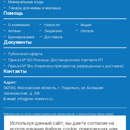
Минеральные воды
Товары для мамы и малыша
Помощь
О компании
Новости
Акции
Аптеки
Лицензии
Оплата
Бронирование
Доставка
Документы
Публичная оферта
Приказ № 100 Розница. Дистанционная торговля ЛП
Приказ № 36н (перечень препаратов, разрешенных к доставке)
Контакты
Адрес:
142100, Московская область, г. Подольск, ул. Большая
Зеленовская, д. 31А
E-mail:
info@mo-medsvc.ru
Информация на сайте предоставлена для ознакомления, а внешний вид товара может
отличаться от фотографий. Описание препаратов и их свойств не заменяет обращения к врачу.
Имеются противопоказания, проконсультируйтесь со специалистом!
Используя данный сайт, вы даете согласие на
использование файлов cookie, помогающих нам
© 2026. ГОСУДАРСТВЕННОЕ БЮДЖЕТНОЕ УЧРЕЖДЕНИЕ МОСКОВСКОЙ