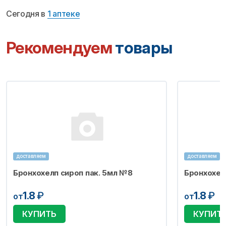
Сегодня в
1 аптеке
Рекомендуем
товары
доставляем
доставляем
Бронхохелп сироп пак. 5мл №8
Бронхохел
1.8
₽
1.8
₽
от
от
КУПИТЬ
КУПИТ