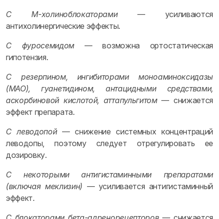
С М-холиноблокаторами
— усиливаются
антихолинергические эффекты.
С фуросемидом
— возможна ортостатическая
гипотензия.
С резерпином, ингибиторами моноаминоксидазы
(МАО), гуанетидином, антацидными средствами,
аскорбиновой кислотой, аттапульгитом
— снижается
эффект препарата.
С леводопой
— снижение системных концентраций
леводопы, поэтому следует отрегулировать ее
дозировку.
С некоторыми антигистаминными препаратами
(включая меклизин)
— усиливается антигистаминный
эффект.
С блокаторами бета-адренорецепторов
— снижается