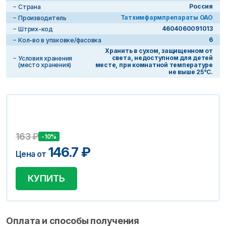
Россия
Страна
Татхимфармпрепараты ОАО
Производитель
4604060091013
Штрих-код
6
Кол-во в упаковке/фасовка
Хранить в сухом, защищенном от
света, недоступном для детей
Условия хранения
(место хранения)
месте, при комнатной температуре
не выше 25°С.
163
₽
-10%
146.7
₽
Цена от
КУПИТЬ
Оплата и способы получения