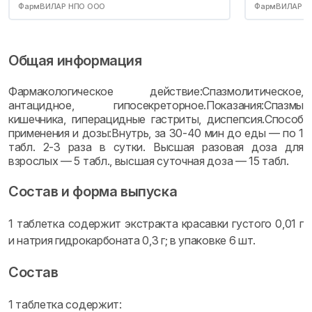
ФармВИЛАР НПО ООО
ФармВИЛАР Н
Общая информация
Фармакологическое действие:Спазмолитическое,
антацидное, гипосекреторное.Показания:Спазмы
кишечника, гиперацидные гастриты, диспепсия.Способ
применения и дозы:Внутрь, за 30-40 мин до еды — по 1
табл. 2-3 раза в сутки. Высшая разовая доза для
взрослых — 5 табл., высшая суточная доза — 15 табл.
Состав и форма выпуска
1 таблетка содержит экстракта красавки густого 0,01 г
и натрия гидрокарбоната 0,3 г; в упаковке 6 шт.
Состав
1 таблетка содержит: