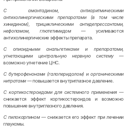
С амантадином, антиаритмическими
антихолинергическими препаратами (в том числе
хинидином), трициклическими антидепрессантами,
нефопамом, глютетимидом
— усиливаются
антихолинергические эффекты препарата.
С опиоидными анальгетиками и препаратами,
угнетающими центральную нервную систему
—
возможно угнетение ЦНС.
С бутирофенонами (галоперидолом)
и
органическими
нитратами
— повышается внутриглазное давление.
С кортикостероидами для системного применения
—
снижается эффект кортикостероидов и возможно
повышение внутриглазного давления.
С пилокарпином
— снижается его эффект при лечении
глаукомы.