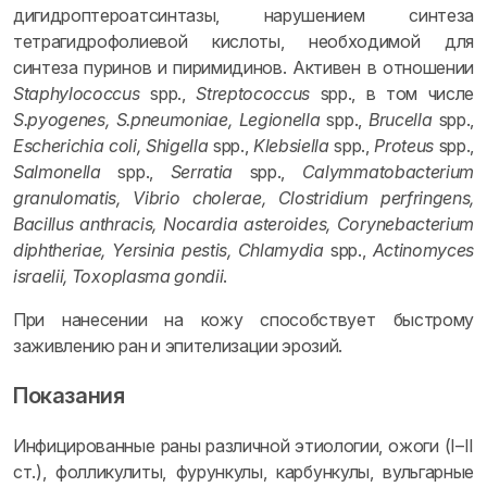
дигидроптероатсинтазы, нарушением синтеза
тетрагидрофолиевой кислоты, необходимой для
синтеза пуринов и пиримидинов. Активен в отношении
Staphylococcus
spp.,
Streptococcus
spp., в том числе
S.pyogenes, S.pneumoniae, Legionella
spp.,
Brucella
spp.,
Escherichia coli, Shigella
spp.,
Klebsiella
spp.,
Proteus
spp.,
Salmonella
spp.,
Serratia
spp.,
Calymmatobacterium
granulomatis, Vibrio cholerae, Clostridium perfringens,
Bacillus anthracis, Nocardia asteroides, Corynebacterium
diphtheriae, Yersinia pestis, Chlamydia
spp.,
Actinomyces
israelii, Toxoplasma gondii
.
При нанесении на кожу способствует быстрому
заживлению ран и эпителизации эрозий.
Показания
Инфицированные раны различной этиологии, ожоги (I–II
ст.), фолликулиты, фурункулы, карбункулы, вульгарные