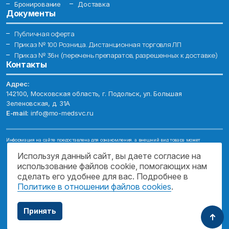
Бронирование
Доставка
Документы
Публичная оферта
Приказ № 100 Розница. Дистанционная торговля ЛП
Приказ № 36н (перечень препаратов, разрешенных к доставке)
Контакты
Адрес:
142100, Московская область, г. Подольск, ул. Большая
Зеленовская, д. 31А
E-mail:
info@mo-medsvc.ru
Информация на сайте предоставлена для ознакомления, а внешний вид товара может
отличаться от фотографий. Описание препаратов и их свойств не заменяет обращения к врачу.
Имеются противопоказания, проконсультируйтесь со специалистом!
Используя данный сайт, вы даете согласие на
использование файлов cookie, помогающих нам
© 2026. ГОСУДАРСТВЕННОЕ БЮДЖЕТНОЕ УЧРЕЖДЕНИЕ МОСКОВСКОЙ
ОБЛАСТИ "МОСОБЛМЕДСЕРВИС"
сделать его удобнее для вас. Подробнее в
Политике в отношении файлов cookies
.
ПОДДЕРЖКА САЙТА
Принять