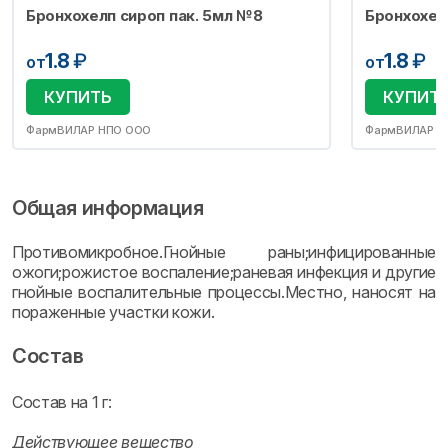
Бронхохелп сироп пак. 5мл №8
Бронхохел
1.8
₽
1.8
₽
от
от
КУПИТЬ
КУПИТ
ФармВИЛАР НПО ООО
ФармВИЛАР Н
Общая информация
Противомикробное.Гнойные раны;инфицированные
ожоги;рожистое воспаление;раневая инфекция и другие
гнойные воспалительные процессы.Местно, наносят на
пораженные участки кожи.
Состав
Состав на 1 г:
Действующее вещество