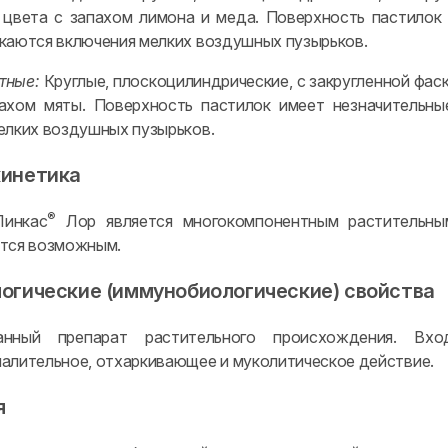
 цвета с запахом лимона и меда. Поверхность пастилок
каются включения мелких воздушных пузырьков.
тные:
Круглые, плоскоцилиндрические, с закругленной фас
ахом мяты. Поверхность пастилок имеет незначительны
елких воздушных пузырьков.
инетика
®
Линкас
Лор является многокомпонентным растительным
тся возможным.
огические (иммунобиологические) свойства
ванный препарат растительного происхождения. В
алительное, отхаркивающее и муколитическое действие.
я