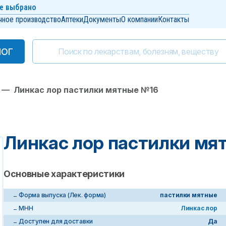
е выбрано
чное производство
Аптеки
Документы
О компании
Контакты
ЛОГ
ЛОГ
—
Линкас лор пастилки мятные №16
Линкас лор пастилки мя
Основные характеристики
Форма выпуска (Лек. форма)
пастилки мятные
МНН
Линкас лор
Доступен для доставки
Да