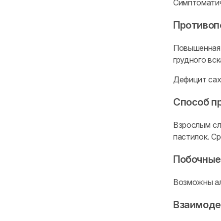
Симптоматич
Противоп
Повышенная 
грудного вс
Дефицит сах
Способ п
Взрослым сл
пастилок. Ср
Побочные
Возможны ал
Взаимоде