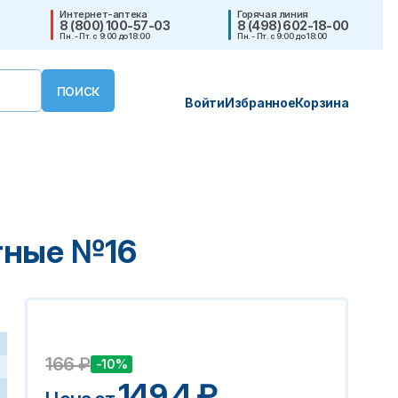
Интернет-аптека
Горячая линия
8 (800) 100-57-03
8 (498) 602-18-00
Пн. - Пт. с 9:00 до 18:00
Пн. - Пт. с 9:00 до 18:00
Войти
Избранное
Корзина
тные №16
166
₽
-10%
149.4
₽