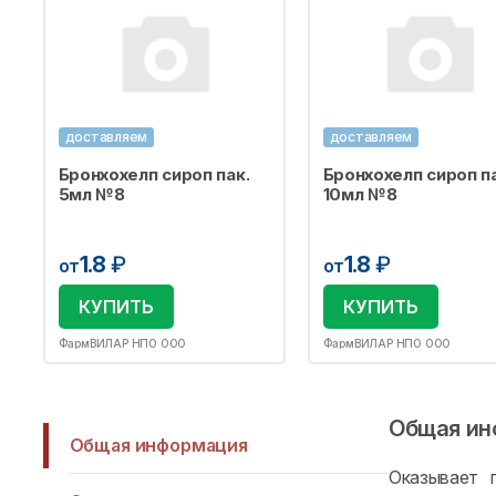
доставляем
доставляем
Бронхохелп сироп пак.
Бронхохелп сироп па
5мл №8
10мл №8
1.8
₽
1.8
₽
от
от
КУПИТЬ
КУПИТЬ
ФармВИЛАР НПО ООО
ФармВИЛАР НПО ООО
Общая ин
Общая информация
Оказывает 