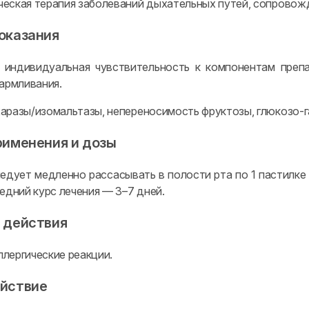
еская терапия заболеваний дыхательных путей, сопрово
оказания
индивидуальная чувствительность к компонентам препа
кармливания.
аразы/изомальтазы, непереносимость фруктозы, глюкозо-г
рименения и дозы
едует медленно рассасывать в полости рта по 1 пастилке
едний курс лечения — 3–7 дней.
 действия
лергические реакции.
йствие