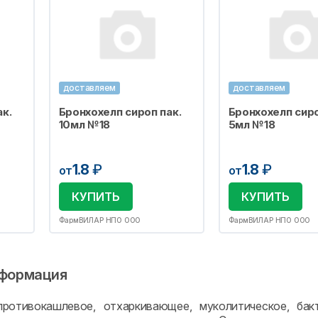
доставляем
доставляем
к.
Бронхохелп сироп пак.
Бронхохелп сиро
10мл №18
5мл №18
1.8
₽
1.8
₽
от
от
КУПИТЬ
КУПИТЬ
ФармВИЛАР НПО ООО
ФармВИЛАР НПО ООО
формация
противокашлевое, отхаркивающее, муколитическое, бак