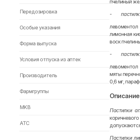
пчелиный жел
Передозировка
-
пастил
левоментол 4
Особые указания
лимонная ки
воск пчелины
Форма выпуска
-
пастилк
Условия отпуска из аптек
левоментол 4
мяты перечно
Производитель
0,6 мг, пара
Фармгруппы
Описание
MKB
Пастилки ап
коричневого
ATC
допускаются
Пастилки л