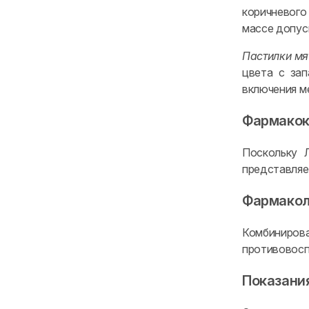
коричневого
массе допус
Пастилки мя
цвета с зап
включения м
Фармакок
Поскольку 
представляе
Фармакол
Комбиниро
противовосп
Показани