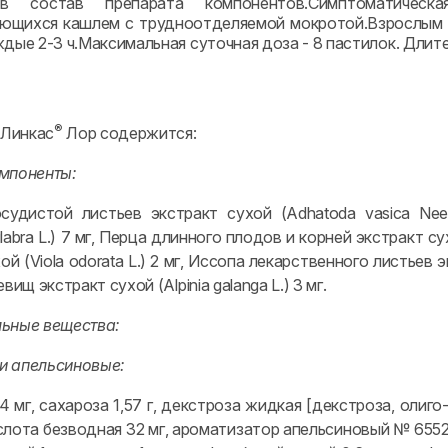
в состав препарата компонентов.Симптоматическа
щихся кашлем с трудноотделяемой мокротой.Взрослым с
дые 2-3 ч.Максимальная суточная доза - 8 пастилок. Длит
®
 Линкас
Лор содержится:
мпоненты:
удистой листьев экстракт сухой (Adhatoda vasica Nee
 glabra L.) 7 мг, Перца длинного плодов и корней экстракт с
ой (Viola odorata L.) 2 мг, Иссопа лекарственного листьев эк
вищ экстракт сухой (Alpinia galanga L.) 3 мг.
ьные вещества:
и апельсиновые:
 мг, сахароза 1,57 г, декстроза жидкая [декстроза, олиго
лота безводная 32 мг, ароматизатор апельсиновый № 655232 