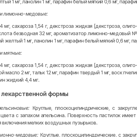
тый 1 мг, ланолин 1 мг, парафин белый мягкий 0,6 мг, парафи
ки лимонно-медовые:
 мг, сахароза 1,54 г, декстроза жидкая [декстроза, олиго
слота безводная 32 мг, ароматизатор лимонно-медовый № 02
й желтый 1 мг, ланолин 1 мг, парафин белый мягкий 0,6 мг, п
и мятные:
 мг, сахароза 1,54 г, декстроза жидкая [декстроза, олиго
й масло 2 мг, тальк 12 мг, парафин твердый 1 мг, воск пчел
фин жидкий 4,4 мг.
 лекарственной формы
ельсиновые:
Круглые, плоскоцилиндрические, с закругл
 цвета с запахом апельсина. Поверхность пастилок имеет
 включения мелких воздушных пузырьков.
имонно-медовые:
Круглые, плоскоцилиндрические, с закру