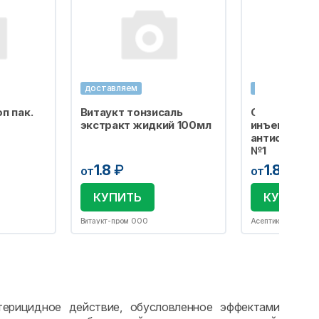
доставляем
доставляем
п пак.
Витаукт тонзисаль
Салфетка сп
экстракт жидкий 100мл
инъекций
антисептиче
№1
1.8
₽
1.8
₽
от
от
КУПИТЬ
КУПИТЬ
Витаукт-пром ООО
Асептика М.К. ОО
терицидное действие, обусловленное эффектами