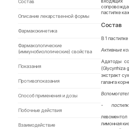
входящих 
Состав
сопровождаю
пастилке каж
Описание лекарственной формы
Состав
Фармакокинетика
В 1 пастилке
Фармакологические
Активные ко
(иммунобиологические) свойства
Адатоды сос
Показания
(Glycyrrhiza
экстракт сух
Противопоказания
галанга корне
Вспомогател
Способ применения и дозы
-
пастилк
Побочные действия
левоментол 4
лимонная кис
Взаимодействие