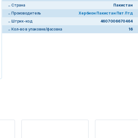
Страна
Пакистан
Производитель
Хербион Пакистан Пвт Лтд
Штрих-код
4607006670464
Кол-во в упаковке/фасовка
16