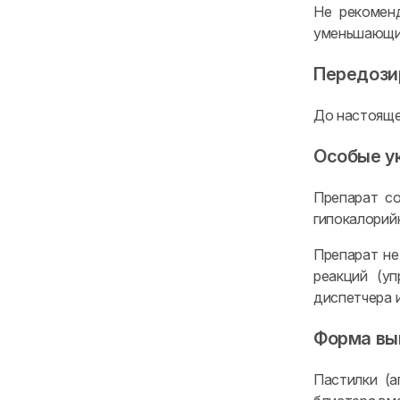
Не рекомен
уменьшающи
Передози
До настояще
Особые у
Препарат с
гипокалорий
Препарат не
реакций (у
диспетчера и
Форма вы
Пастилки (а