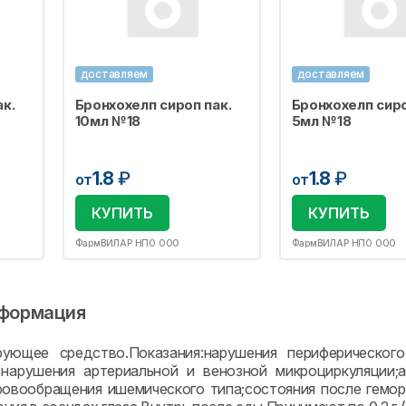
доставляем
доставляем
к.
Бронхохелп сироп пак.
Бронхохелп сиро
10мл №18
5мл №18
1.8
₽
1.8
₽
от
от
КУПИТЬ
КУПИТЬ
ФармВИЛАР НПО ООО
ФармВИЛАР НПО ООО
формация
рующее средство.Показания:нарушения периферического
нарушения артериальной и венозной микроциркуляции;а
ровообращения ишемического типа;состояния после гемор