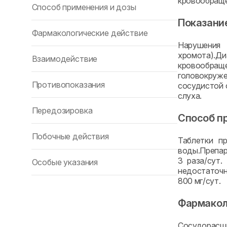
кровообращен
Способ применения и дозы
Показани
Фармакологические действие
Нарушения
хромота).Ди
Взаимодействие
кровообращ
головокруже
Противопоказания
сосудистой 
слуха.
Передозировка
Способ п
Побочные действия
Таблетки п
воды.Препар
3 раза/сут.
Особые указания
недостаточн
800 мг/сут.
Фармакол
Сосудорасш