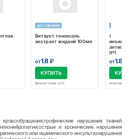
доставляем
доставляем
п пак.
Витаукт тонзисаль
Салфетка сп
экстракт жидкий 100мл
инъекций
антисептиче
№1
1.8
₽
1.8
₽
от
от
КУПИТЬ
КУПИТЬ
Витаукт-пром ООО
Асептика М.К. ОО
 кровообращения;трофические нарушения тканей
нгионейропатии;острые и хронические нарушения
рагического или ишемического инсульта;нарушения