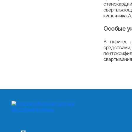
стенокардии
свертывающ
кишечника.Ал
Особые у
В период л
средствами
пентоксифил
свертывания