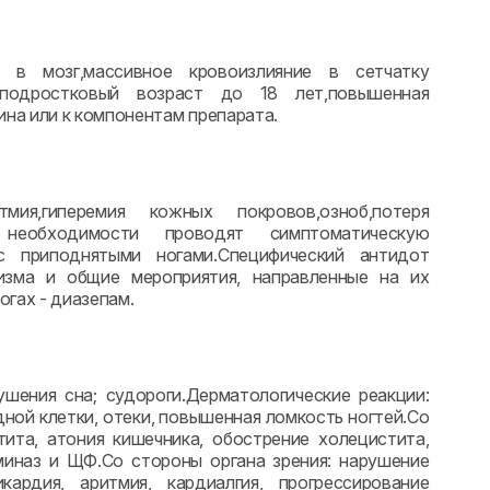
е в мозг,массивное кровоизлияние в сетчатку
 и подростковый возраст до 18 лет,повышенная
на или к компонентам препарата.
тмия,гиперемия кожных покровов,озноб,потеря
ри необходимости проводят симптоматическую
с приподнятыми ногами.Специфический антидот
изма и общие мероприятия, направленные на их
гах - диазепам.
ушения сна; судороги.Дерматологические реакции:
дной клетки, отеки, повышенная ломкость ногтей.Со
ита, атония кишечника, обострение холецистита,
миназ и ЩФ.Со стороны органа зрения: нарушение
ардия, аритмия, кардиалгия, прогрессирование