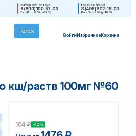
Интернет-аптека
Горячая линия
8 (800) 100-57-03
8 (498) 602-18-00
Пн. - Пт. с 9:00 до 18:00
Пн. - Пт. с 9:00 до 18:00
Войти
Избранное
Корзина
.о кш/раств 100мг №60
164
₽
-10%
147.6
₽