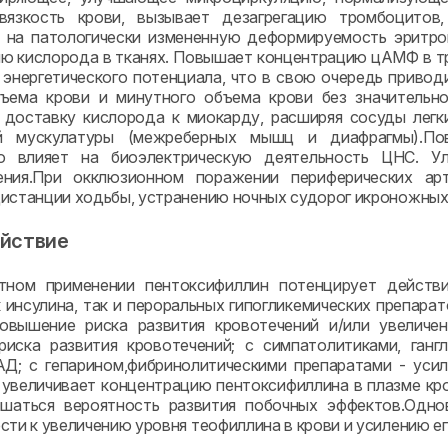
вязкость крови, вызывает дезагрегацию тромбоцитов
 на патологически измененную деформируемость эритро
ю кислорода в тканях. Повышает концентрацию цАМФ в т
энергетического потенциала, что в свою очередь приво
ъема крови и минутного объема крови без значительно
 доставку кислорода к миокарду, расширяя сосуды легк
й мускулатуры (межреберных мышц и диафрагмы).П
но влияет на биоэлектрическую деятельность ЦНС. У
ения.При окклюзионном поражении периферических ар
истанции ходьбы, устранению ночных судорог икроножных 
йствие
тном применении пентоксифиллин потенцирует действие
к инсулина, так и пероральных гипогликемических препар
овышение риска развития кровотечений и/или увеличен
риска развития кровотечений; с симпатолитиками, ган
Д; с гепарином,фибринолитическими препаратами - уси
 увеличивает концентрацию пентоксифиллина в плазме кро
шаться вероятность развития побочных эффектов.Одно
сти к увеличению уровня теофиллина в крови и усилению е