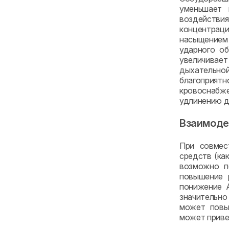
уменьшает 
воздействия
концентраци
насыщением 
ударного об
увеличивает
дыхательно
благоприят
кровоснабж
удлинению д
Взаимоде
При совмес
средств (ка
возможно п
повышение 
понижение А
значительно
может повы
может приве