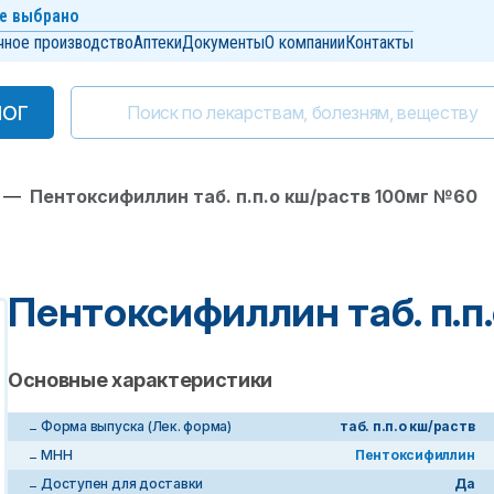
е выбрано
чное производство
Аптеки
Документы
О компании
Контакты
ЛОГ
ЛОГ
—
Пентоксифиллин таб. п.п.о кш/раств 100мг №60
Пентоксифиллин таб. п.п
Основные характеристики
Форма выпуска (Лек. форма)
таб. п.п.о кш/раств
МНН
Пентоксифиллин
Доступен для доставки
Да