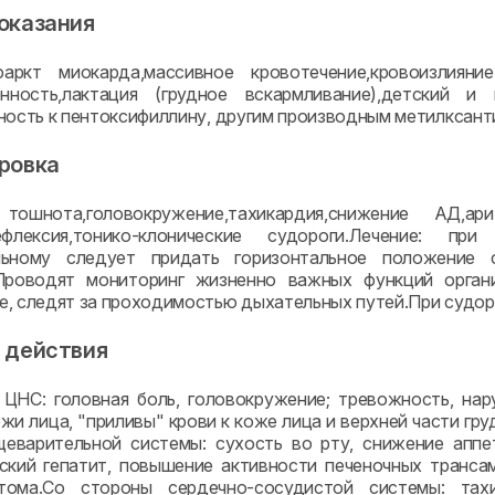
оказания
аркт миокарда,массивное кровотечение,кровоизлияни
менность,лактация (грудное вскармливание),детский
ность к пентоксифиллину, другим производным метилксанти
ровка
тошнота,головокружение,тахикардия,снижение АД,ари
рефлексия,тонико-клонические судороги.Лечение: п
льному следует придать горизонтальное положение 
.Проводят мониторинг жизненно важных функций орган
, следят за проходимостью дыхательных путей.При судоро
 действия
ЦНС: головная боль, головокружение; тревожность, нар
жи лица, "приливы" крови к коже лица и верхней части гру
еварительной системы: сухость во рту, снижение аппет
ский гепатит, повышение активности печеночных транса
отома.Со стороны сердечно-сосудистой системы: тахик