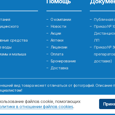
Помощь
Докуме
Публичная 
тания
О компании
Приказ № 1
ицинского
Новости
Дистанцион
Акции
ЛП
ивные средства
Аптеки
Приказ № 3
е воды
Лицензии
препаратов
мамы и малыша
Оплата
доставке)
Бронирование
Доставка
нешний вид товара может отличаться от фотографий. Описание п
ециалистом!
спользование файлов cookie, помогающих
Прин
олитике в отношении файлов cookies
.
ЖДЕНИЕ МОСКОВСКОЙ ОБЛАСТИ "МОСОБЛМЕДСЕРВИС"