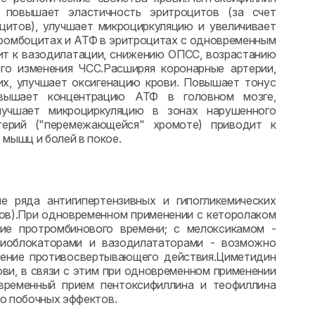
, повышает эластичность эритроцитов (за счет
цитов), улучшает микроциркуляцию и увеличивает
ромбоцитах и АТФ в эритроцитах с одновременным
дит к вазодилатации, снижению ОПСС, возрастанию
го изменения ЧСС.Расширяя коронарные артерии,
их, улучшает оксигенацию крови. Повышает тонус
овышает концентрацию АТФ в головном мозге,
лучшает микроциркуляцию в зонах нарушенного
терий ("перемежающейся" хромоте) приводит к
мышц и болей в покое.
 ряда антигипертензивных и гипогликемических
атов).При одновременном применении с кеторолаком
ие протромбинового времени; с мелоксикамом -
глиоблокаторами и вазодилататорами - возможно
ление противосвертывающего действия.Циметидин
ви, в связи с этим при одновременном применении
временный прием пентоксифиллина и теофиллина
го побочных эффектов.