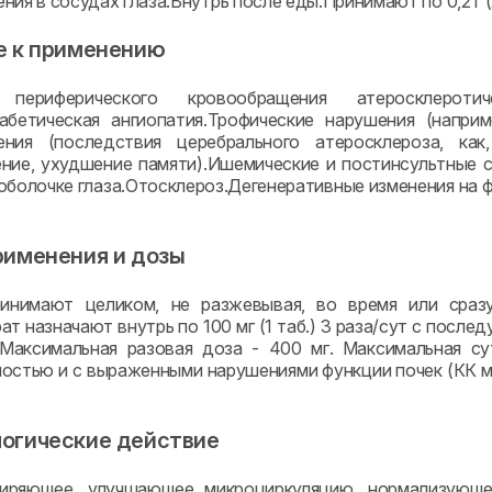
ия в сосудах глаза.Внутрь после еды.Принимают по 0,2 г (2
е к применению
 периферического кровообращения атеросклероти
абетическая ангиопатия.Трофические нарушения (наприм
ения (последствия церебрального атеросклероза, как
ние, ухудшение памяти).Ишемические и постинсультные 
оболочке глаза.Отосклероз.Дегенеративные изменения на ф
рименения и дозы
ринимают целиком, не разжевывая, во время или сраз
ат назначают внутрь по 100 мг (1 таб.) 3 раза/сут с пос
 Максимальная разовая доза - 400 мг. Максимальная су
остью и с выраженными нарушениями функции почек (КК м
огические действие
иряющее, улучшающее микроциркуляцию, нормализующее