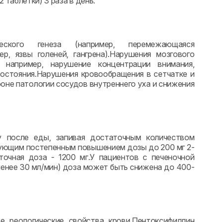
 таблетки) 3 раза в день.
ческого генеза (например, перемежающаяся
ер, язвы голеней, гангрена).Нарушения мозгового
, например, нарушение концентрации внимания,
состояния.Нарушения кровообращения в сетчатке и
оне патологии сосудов внутреннего уха и снижения
у после еды, запивая достаточным количеством
ледующим постепенным повышением дозы до 200 мг 2-
точная доза - 1200 мг.У пациентов с печеночной
енее 30 мл/мин) доза может быть снижена до 400-
 реологические свойства крови.Пентоксифиллин