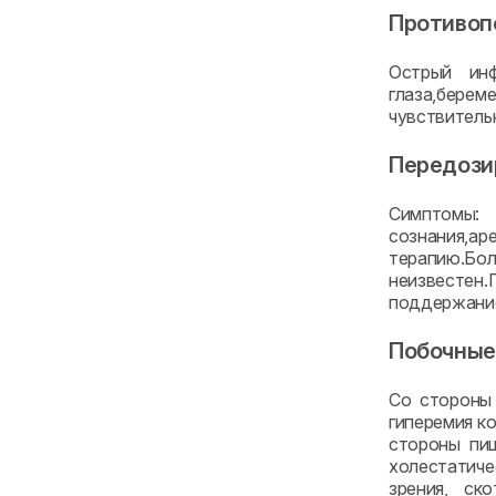
Противоп
Острый инф
глаза,бере
чувствитель
Передози
Cимптомы: 
сознания,а
терапию.Бо
неизвестен
поддержание
Побочные
Со стороны 
гиперемия ко
стороны пищ
холестатиче
зрения, ск