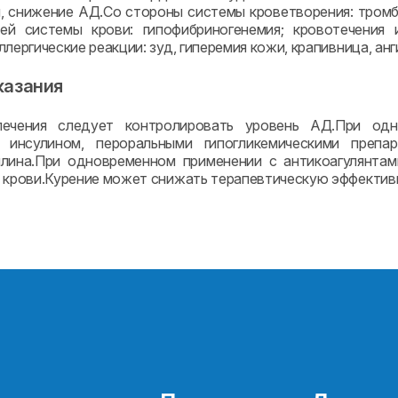
, снижение АД.Со стороны системы кроветворения: тромб
ей системы крови: гипофибриногенемия; кровотечения 
лергические реакции: зуд, гиперемия кожи, крапивница, ан
казания
ечения следует контролировать уровень АД.При одн
, инсулином, пероральными гипогликемическими преп
лина.При одновременном применении с антикоагулянтам
 крови.Курение может снижать терапевтическую эффектив