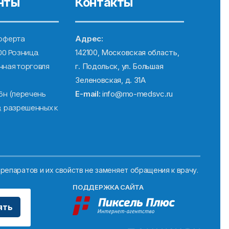
нты
Контакты
оферта
Адрес:
00 Розница.
142100, Московская область,
ная торговля
г. Подольск, ул. Большая
Зеленовская, д. 31А
6н (перечень
E-mail:
info@mo-medsvc.ru
, разрешенных к
репаратов и их свойств не заменяет обращения к врачу.
ПОДДЕРЖКА САЙТА
ять