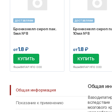
доставляем
доставляем
Бронхохелп сироп пак.
Бронхохелп сироп па
5мл №8
10мл №8
1.8
₽
1.8
₽
от
от
КУПИТЬ
КУПИТЬ
ФармВИЛАР НПО ООО
ФармВИЛАР НПО ООО
Общая ин
Общая информация
Вазодилати
вследствие 
Показание к применению
мозгового к