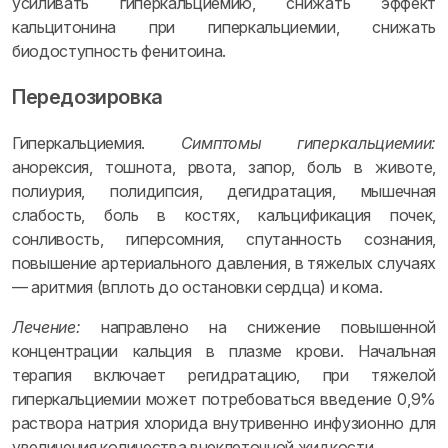
усиливать гиперкальциемию, снижать эффект
кальцитонина при гиперкальциемии, снижать
биодоступность фенитоина.
Передозировка
Гиперкальциемия.
Симптомы гиперкальциемии:
анорексия, тошнота, рвота, запор, боль в животе,
полиурия, полидипсия, дегидратация, мышечная
слабость, боль в костях, кальцификация почек,
сонливость, гиперсомния, спутанность сознания,
повышение артериального давления, в тяжелых случаях
— аритмия (вплоть до остановки сердца) и кома.
Лечение:
направлено на снижение повышенной
концентрации кальция в плазме крови. Начальная
терапия включает регидратацию, при тяжелой
гиперкальциемии может потребоваться введение 0,9%
раствора натрия хлорида внутривенно инфузионно для
увеличения количества внеклеточной жидкости.