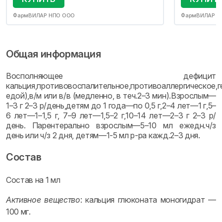
ФармВИЛАР НПО ООО
ФармВИЛАР Н
Общая информация
Восполняющее дефицит
кальция,противовоспалительное,противоаллергическое,
едой),в/м или в/в (медленно, в теч.2–3 мин).Взрослым—
1–3 г 2–3 р/день,детям до 1 года—по 0,5 г,2–4 лет—1 г,5–
6 лет—1–1,5 г, 7–9 лет—1,5–2 г,10–14 лет—2–3 г 2–3 р/
день. Парентерально взрослым—5–10 мл ежедн.ч/з
день или ч/з 2 дня, детям—1-5 мл р-ра кажд.2–3 дня.
Состав
Состав на 1 мл
Активное вещество
: кальция глюконата моногидрат —
100 мг.