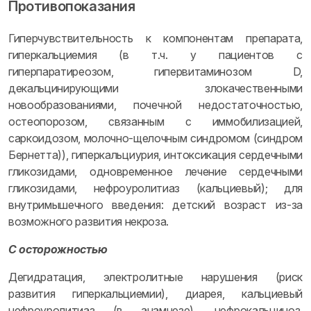
Противопоказания
Гиперчувствительность к компонентам препарата,
гиперкальциемия (в т.ч. у пациентов с
гиперпаратиреозом, гипервитаминозом D,
декальцинирующими злокачественными
новообразованиями, почечной недостаточностью,
остеопорозом, связанным с иммобилизацией,
саркоидозом, молочно-щелочным синдромом (синдром
Бернетта)), гиперкальциурия, интоксикация сердечными
гликозидами, одновременное лечение сердечными
гликозидами, нефроуролитиаз (кальциевый); для
внутримышечного введения: детский возраст из-за
возможного развития некроза.
С осторожностью
Дегидратация, электролитные нарушения (риск
развития гиперкальциемии), диарея, кальциевый
нефроуролитиаз (в анамнезе), нефрокальциноз,