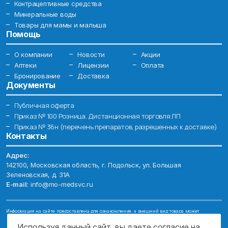
Контрацептивные средства
Минеральные воды
Товары для мамы и малыша
Помощь
О компании
Новости
Акции
Аптеки
Лицензии
Оплата
Бронирование
Доставка
Документы
Публичная оферта
Приказ № 100 Розница. Дистанционная торговля ЛП
Приказ № 36н (перечень препаратов, разрешенных к доставке)
Контакты
Адрес:
142100, Московская область, г. Подольск, ул. Большая
Зеленовская, д. 31А
E-mail:
info@mo-medsvc.ru
Информация на сайте предоставлена для ознакомления, а внешний вид товара может
отличаться от фотографий. Описание препаратов и их свойств не заменяет обращения к врачу.
Имеются противопоказания, проконсультируйтесь со специалистом!
Используя данный сайт, вы даете согласие на