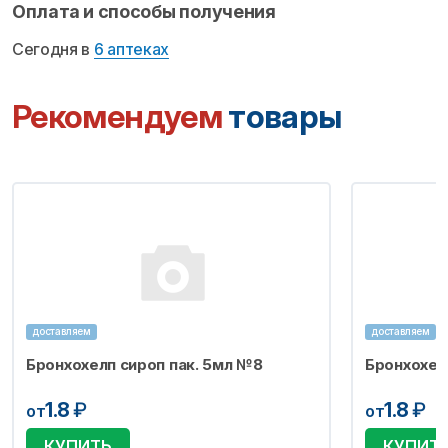
Оплата и способы получения
Сегодня в
6 аптеках
Рекомендуем
товары
доставляем
доставляем
Бронхохелп сироп пак. 5мл №8
Бронхохел
1.8
₽
1.8
₽
от
от
КУПИТЬ
КУПИТ