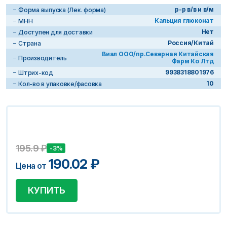
р-р в/в и в/м
Форма выпуска (Лек. форма)
Кальция глюконат
МНН
Нет
Доступен для доставки
Россия/Китай
Страна
Виал ООО/пр.Северная Китайская
Производитель
Фарм Ко Лтд
9938318801976
Штрих-код
10
Кол-во в упаковке/фасовка
195.9
₽
-3%
190.02
₽
Цена от
КУПИТЬ