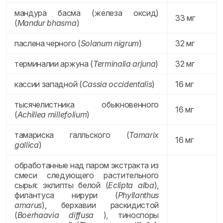
мандура басма (железа оксид)
33 мг
(
Mandur bhasma
)
паслена черного (
Solanum nigrum
)
32 мг
терминалии аржуна (
Terminalia arjuna
)
32 мг
кассии западной (
Cassia occidentalis
)
16 мг
тысячелистника обыкновенного
16 мг
(
Achillea millefolium
)
тамариска галльского (
Tamarix
16 мг
gallica
)
обработанные над паром экстракта из
смеси следующего растительного
сырья: эклипты белой (
Eclipta alba
),
филантуса нирури (
Phyllanthus
amarus
), берхавии раскидистой
(
Boerhaavia diffusa
), тиноспоры