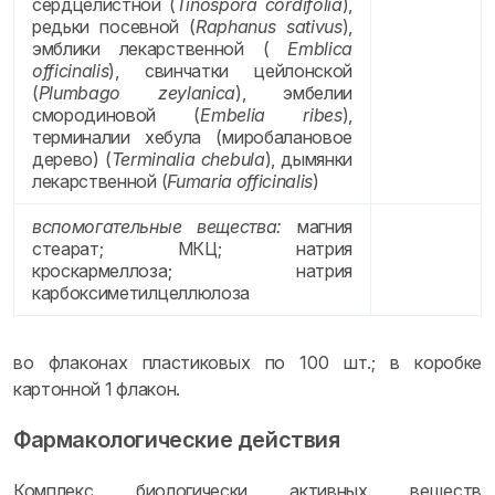
сердцелистной (
Tinospora cordifolia
),
редьки посевной (
Raphanus sativus
),
эмблики лекарственной (
Emblica
officinalis
), свинчатки цейлонской
(
Plumbago zeylanica
), эмбелии
смородиновой (
Embelia ribes
),
терминалии хебула (миробалановое
дерево) (
Terminalia chebula
), дымянки
лекарственной (
Fumaria officinalis
)
вспомогательные вещества:
магния
стеарат; МКЦ; натрия
кроскармеллоза; натрия
карбоксиметилцеллюлоза
во флаконах пластиковых по 100 шт.; в коробке
картонной 1 флакон.
Фармакологические действия
Комплекс биологически активных веществ