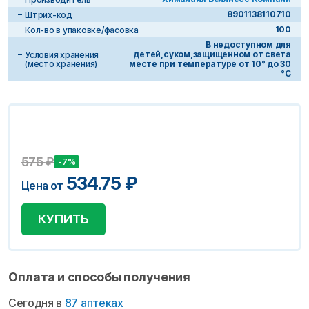
8901138110710
Штрих-код
100
Кол-во в упаковке/фасовка
В недоступном для
детей,сухом,защищенном от света
Условия хранения
(место хранения)
месте при температуре от 10° до 30
°С
575
₽
-7%
534.75
₽
Цена от
КУПИТЬ
Оплата и способы получения
Сегодня в
87 аптеках