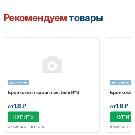
Рекомендуем
товары
доставляем
доставляем
Бронхохелп сироп пак. 5мл №8
Бронхохел
1.8
₽
1.8
₽
от
от
КУПИТЬ
КУПИТ
ФармВИЛАР НПО ООО
ФармВИЛАР Н