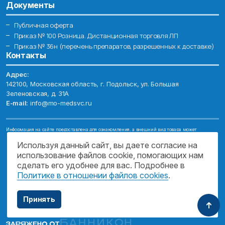
Документы
Публичная оферта
Приказ № 100 Розница. Дистанционная торговля ЛП
Приказ № 36н (перечень препаратов, разрешенных к доставке)
Контакты
Адрес:
142100, Московская область, г. Подольск, ул. Большая
Зеленовская, д. 31А
E-mail:
info@mo-medsvc.ru
Информация на сайте предоставлена для ознакомления, а внешний вид товара может
отличаться от фотографий. Описание препаратов и их свойств не заменяет обращения к врачу.
Имеются противопоказания, проконсультируйтесь со специалистом!
Используя данный сайт, вы даете согласие на
использование файлов cookie, помогающих нам
© 2026. ГОСУДАРСТВЕННОЕ БЮДЖЕТНОЕ УЧРЕЖДЕНИЕ МОСКОВСКОЙ
ОБЛАСТИ "МОСОБЛМЕДСЕРВИС"
сделать его удобнее для вас. Подробнее в
Политике в отношении файлов cookies
.
ПОДДЕРЖКА САЙТА
Принять