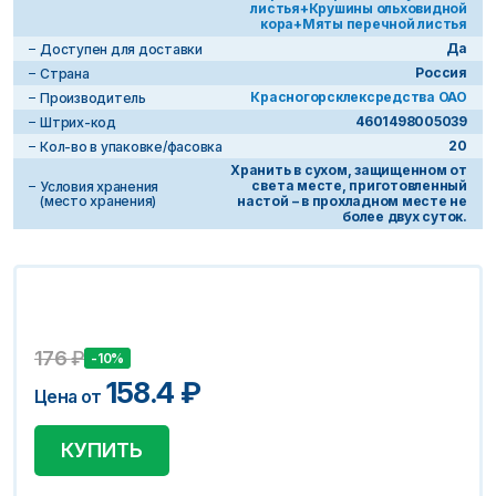
листья+Крушины ольховидной
кора+Мяты перечной листья
Да
Доступен для доставки
Россия
Страна
Красногорсклексредства ОАО
Производитель
4601498005039
Штрих-код
20
Кол-во в упаковке/фасовка
Хранить в сухом, защищенном от
света месте, приготовленный
Условия хранения
(место хранения)
настой – в прохладном месте не
более двух суток.
176
₽
-10%
158.4
₽
Цена от
КУПИТЬ