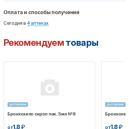
Оплата и способы получения
Сегодня в
4 аптеках
Рекомендуем
товары
доставляем
доставляем
Бронхохелп сироп пак. 5мл №8
Бронхохел
1.8
₽
1.8
₽
от
от