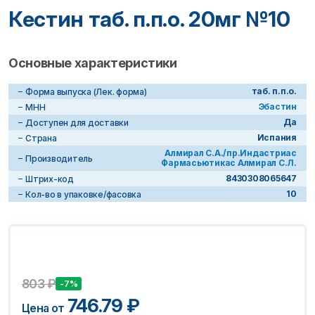
Кестин таб. п.п.о. 20мг №10
Основные характеристики
таб. п.п.о.
Форма выпуска (Лек. форма)
Эбастин
МНН
Да
Доступен для доставки
Испания
Страна
Алмирал С.А./пр.Индастриас
Производитель
Фармасьютикас Алмирал С.Л.
8430308065647
Штрих-код
10
Кол-во в упаковке/фасовка
803
₽
-7%
746.79
₽
Цена от