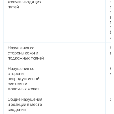
желчевыводящих
п
путей
ф
п
ак
тр
г
(Г
фо
Нарушения со
Кр
стороны кожи и
д
подкожных тканей
Нарушения со
Р
стороны
ме
репродуктивной
системы и
молочных желез
Общие нарушения
От
и реакции в месте
введения