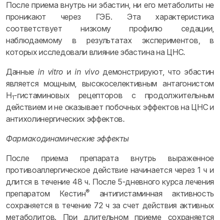
После приема внутрь ни эбастин, ни его метаболиты не
проникают через ГЭБ. Эта характеристика
соответствует низкому профилю седации,
наблюдаемому в результатах экспериментов, в
которых исследовали влияние эбастина на ЦНС.
Данные
in vitro
и
in vivo
демонстрируют, что эбастин
является мощным, высокоселективным антагонистом
H
-гистаминовых рецепторов с продолжительным
1
действием и не оказывает побочных эффектов на ЦНС и
антихолинергических эффектов.
Фармакодинамические эффекты
После приема препарата внутрь выраженное
противоаллергическое действие начинается через 1 ч и
длится в течение 48 ч. После 5-дневного курса лечения
®
препаратом Кестин
антигистаминная активность
сохраняется в течение 72 ч за счет действия активных
метаболитов. При длительном приеме сохраняется