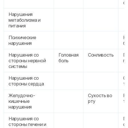
от
Нарушения
метаболизма и
питания
Психические
Н
нарушения
б
Нарушения со
Головная
Сонливость
Г
стороны нервной
боль
ги
системы
Нарушения со
С
стороны сердца
т
Желудочно-
Сухость во
Рв
кишечные
рту
т
нарушения
Нарушения со
Ге
стороны печени и
о