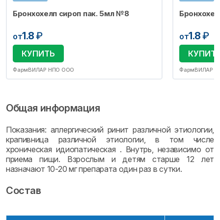
Бронхохелп сироп пак. 5мл №8
Бронхохел
1.8
₽
1.8
₽
от
от
КУПИТЬ
КУПИТ
ФармВИЛАР НПО ООО
ФармВИЛАР Н
Общая информация
Показания: аллергический ринит различной этиологии,
крапивница различной этиологии, в том числе
хроническая идиопатическая . Внутрь, независимо от
приема пищи. Взрослым и детям старше 12 лет
назначают 10-20 мг препарата один раз в сутки.
Состав