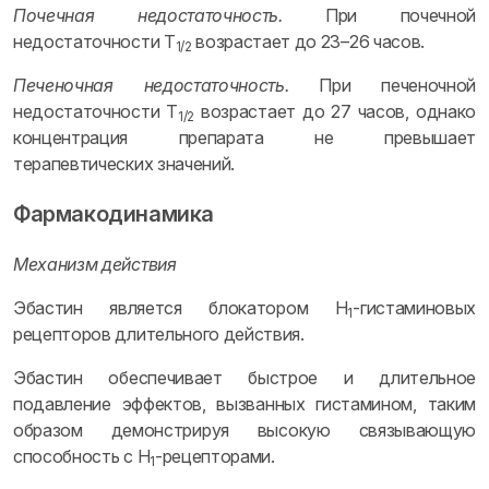
Почечная недостаточность.
При почечной
недостаточности T
возрастает до 23–26 часов.
1/2
Печеночная недостаточность.
При печеночной
недостаточности T
возрастает до 27 часов, однако
1/2
концентрация препарата не превышает
терапевтических значений.
Фармакодинамика
Механизм действия
Эбастин является блокатором H
-гистаминовых
1
рецепторов длительного действия.
Эбастин обеспечивает быстрое и длительное
подавление эффектов, вызванных гистамином, таким
образом демонстрируя высокую связывающую
способность с H
-рецепторами.
1