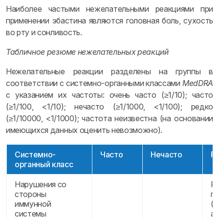
Наиболее частыми нежелательными реакциями при
применении эбастина являются головная боль, сухость
во рту и сонливость.
Табличное резюме нежелательных реакций
Нежелательные реакции разделены на группы в
соответствии с системно-органными классами
MedDRA
с указанием их частоты: очень часто (≥1/10); часто
(≥1/100, <1/10); нечасто (≥1/1000, <1/100); редко
(≥1/10000, <1/1000); частота неизвестна (на основании
имеющихся данных оценить невозможно).
Системно-
Часто
Нечасто
Р
органный класс
Нарушения со
Р
стороны
ги
иммунной
(т
системы
а