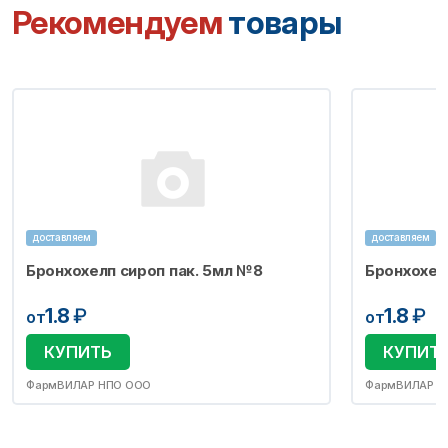
Рекомендуем
товары
доставляем
доставляем
Бронхохелп сироп пак. 5мл №8
Бронхохел
1.8
₽
1.8
₽
от
от
КУПИТЬ
КУПИТ
ФармВИЛАР НПО ООО
ФармВИЛАР Н