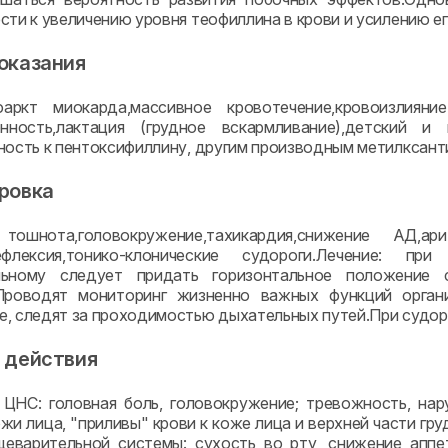
сти к увеличению уровня теофиллина в крови и усилению е
оказания
аркт миокарда,массивное кровотечение,кровоизлияни
менность,лактация (грудное вскармливание),детский
ность к пентоксифиллину, другим производным метилксанти
ровка
тошнота,головокружение,тахикардия,снижение АД,ари
рефлексия,тонико-клонические судороги.Лечение: п
льному следует придать горизонтальное положение 
.Проводят мониторинг жизненно важных функций орган
, следят за проходимостью дыхательных путей.При судоро
 действия
ЦНС: головная боль, головокружение; тревожность, нар
жи лица, "приливы" крови к коже лица и верхней части гру
еварительной системы: сухость во рту, снижение аппет