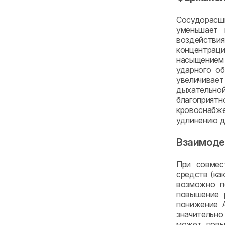
Сосудорасш
уменьшает 
воздействия
концентраци
насыщением 
ударного об
увеличивает
дыхательно
благоприят
кровоснабж
удлинению д
Взаимоде
При совмес
средств (ка
возможно п
повышение 
понижение А
значительно
может повы