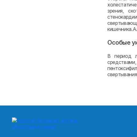
холестатиче
зрения, ск
стенокардии
свертывающ
кишечника.Ал
Особые у
В период л
средствами
пентоксифил
свертывания