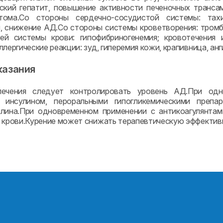
ский гепатит, повышение активности печеночных транса
отома.Со стороны сердечно-сосудистой системы: тахик
, снижение АД.Со стороны системы кроветворения: тромб
ей системы крови: гипофибриногенемия; кровотечения 
лергические реакции: зуд, гиперемия кожи, крапивница, ан
казания
ечения следует контролировать уровень АД.При одн
, инсулином, пероральными гипогликемическими преп
лина.При одновременном применении с антикоагулянтам
 крови.Курение может снижать терапевтическую эффектив