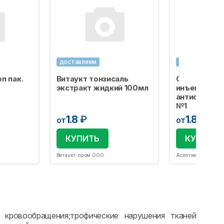
доставляем
доставляем
п пак.
Витаукт тонзисаль
Салфетка сп
экстракт жидкий 100мл
инъекций
антисептиче
№1
1.8
₽
1.8
₽
от
от
КУПИТЬ
КУПИТЬ
Витаукт-пром ООО
Асептика М.К. ОО
 кровообращения;трофические нарушения тканей