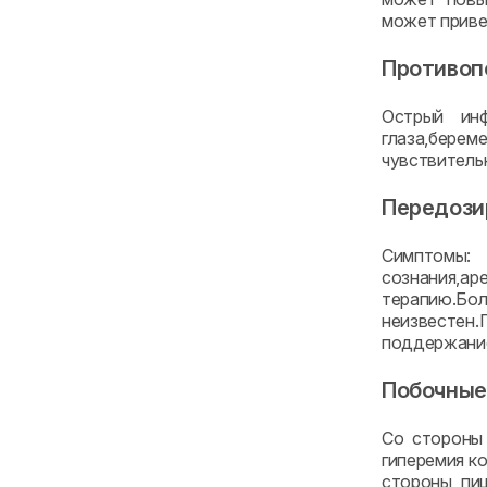
может приве
Противоп
Острый инф
глаза,бере
чувствитель
Передози
Cимптомы: 
сознания,а
терапию.Бо
неизвестен
поддержание
Побочные
Со стороны 
гиперемия ко
стороны пищ