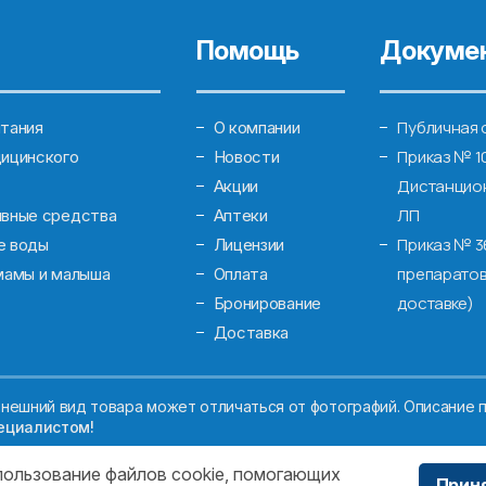
Помощь
Докуме
Публичная 
тания
О компании
Приказ № 1
ицинского
Новости
Дистанцион
Акции
ЛП
ивные средства
Аптеки
Приказ № 3
е воды
Лицензии
препаратов
мамы и малыша
Оплата
доставке)
Бронирование
Доставка
нешний вид товара может отличаться от фотографий. Описание п
ециалистом!
спользование файлов cookie, помогающих
Прин