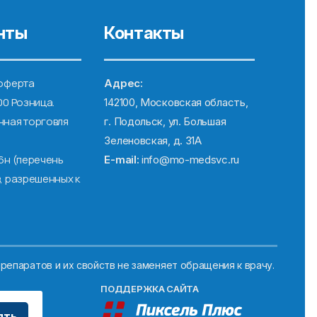
нты
Контакты
оферта
Адрес:
00 Розница.
142100, Московская область,
ная торговля
г. Подольск, ул. Большая
Зеленовская, д. 31А
6н (перечень
E-mail:
info@mo-medsvc.ru
, разрешенных к
репаратов и их свойств не заменяет обращения к врачу.
ПОДДЕРЖКА САЙТА
ять