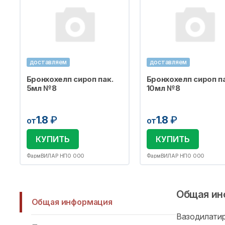
доставляем
доставляем
Бронхохелп сироп пак.
Бронхохелп сироп па
5мл №8
10мл №8
1.8
₽
1.8
₽
от
от
КУПИТЬ
КУПИТЬ
ФармВИЛАР НПО ООО
ФармВИЛАР НПО ООО
Общая ин
Общая информация
Вазодилати