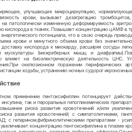
иряющее, улучшающее микроциркуляцию, нормализующее
вязкость крови, вызывает дезагрегацию тромбоцитов
 на патологически измененную деформируемость эритро
ю кислорода в тканях. Повышает концентрацию цАМФ в т
энергетического потенциала, что в свою очередь приво
ъема крови и минутного объема крови без значительно
 доставку кислорода к миокарду, расширяя сосуды легк
й мускулатуры (межреберных мышц и диафрагмы).П
но влияет на биоэлектрическую деятельность ЦНС. У
ения.При окклюзионном поражении периферических ар
истанции ходьбы, устранению ночных судорог икроножных 
йствие
тном применении пентоксифиллин потенцирует действие
к инсулина, так и пероральных гипогликемических препар
овышение риска развития кровотечений и/или увеличен
риска развития кровотечений; с симпатолитиками, ган
Д; с гепарином,фибринолитическими препаратами - уси
 увеличивает концентрацию пентоксифиллина в плазме кро
шаться вероятность развития побочных эффектов.Одно