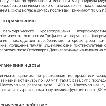
нарушения артериальной и венозной микроциркуляции;а
ровообращения ишемического типа;состояния после гемор
ия в сосудах глаза.Внутрь после еды.Принимают по 0,2 г (2
е к применению
 периферического кровообращения атеросклероти
абетическая ангиопатия.Трофические нарушения (наприм
ения (последствия церебрального атеросклероза, как
ние, ухудшение памяти).Ишемические и постинсультные 
оболочке глаза.Отосклероз.Дегенеративные изменения на ф
рименения и дозы
ринимают целиком, не разжевывая, во время или сраз
ат назначают внутрь по 100 мг (1 таб.) 3 раза/сут с пос
 Максимальная разовая доза - 400 мг. Максимальная су
остью и с выраженными нарушениями функции почек (КК м
огические действие