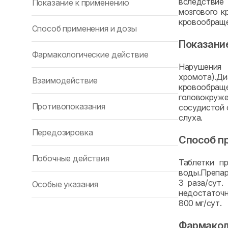
вследствие 
Показание к применению
мозгового к
кровообращен
Способ применения и дозы
Показани
Фармакологические действие
Нарушения
хромота).Ди
Взаимодействие
кровообращ
головокруже
Противопоказания
сосудистой 
слуха.
Передозировка
Способ п
Побочные действия
Таблетки п
воды.Препар
3 раза/сут.
Особые указания
недостаточн
800 мг/сут.
Фармакол