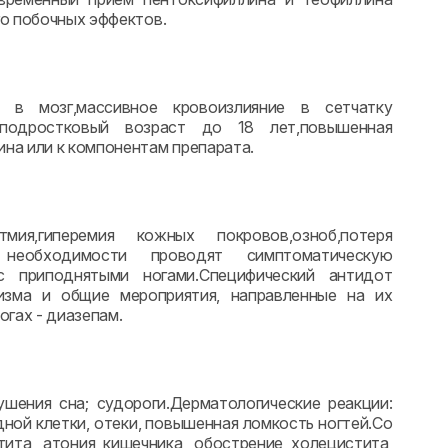
го побочных эффектов.
е в мозг,массивное кровоизлияние в сетчатку
 и подростковый возраст до 18 лет,повышенная
на или к компонентам препарата.
тмия,гиперемия кожных покровов,озноб,потеря
ри необходимости проводят симптоматическую
с приподнятыми ногами.Специфический антидот
изма и общие мероприятия, направленные на их
гах - диазепам.
ушения сна; судороги.Дерматологические реакции:
дной клетки, отеки, повышенная ломкость ногтей.Со
ита, атония кишечника, обострение холецистита,