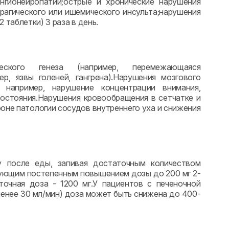
нгионейропатии;острые и хронические нарушения
рагического или ишемического инсульта;нарушения
 таблетки) 3 раза в день.
ческого генеза (например, перемежающаяся
ер, язвы голеней, гангрена).Нарушения мозгового
, например, нарушение концентрации внимания,
состояния.Нарушения кровообращения в сетчатке и
оне патологии сосудов внутреннего уха и снижения
у после еды, запивая достаточным количеством
ледующим постепенным повышением дозы до 200 мг 2-
точная доза - 1200 мг.У пациентов с печеночной
енее 30 мл/мин) доза может быть снижена до 400-