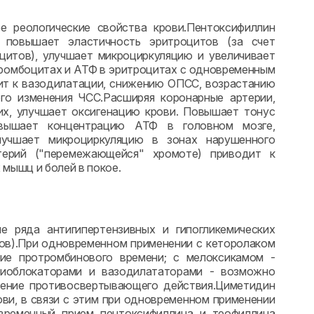
 реологические свойства крови.Пентоксифиллин
, повышает эластичность эритроцитов (за счет
цитов), улучшает микроциркуляцию и увеличивает
ромбоцитах и АТФ в эритроцитах с одновременным
дит к вазодилатации, снижению ОПСС, возрастанию
го изменения ЧСС.Расширяя коронарные артерии,
их, улучшает оксигенацию крови. Повышает тонус
овышает концентрацию АТФ в головном мозге,
лучшает микроциркуляцию в зонах нарушенного
терий ("перемежающейся" хромоте) приводит к
мышц и болей в покое.
 ряда антигипертензивных и гипогликемических
атов).При одновременном применении с кеторолаком
ие протромбинового времени; с мелоксикамом -
глиоблокаторами и вазодилататорами - возможно
ление противосвертывающего действия.Циметидин
ви, в связи с этим при одновременном применении
временный прием пентоксифиллина и теофиллина