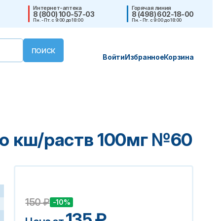
Интернет-аптека
Горячая линия
8 (800) 100-57-03
8 (498) 602-18-00
Пн. - Пт. с 9:00 до 18:00
Пн. - Пт. с 9:00 до 18:00
Войти
Избранное
Корзина
.о кш/раств 100мг №60
150
₽
-10%
135
₽