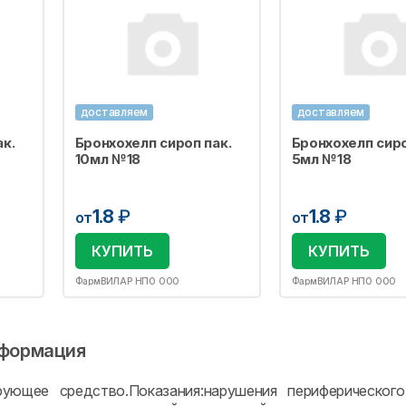
доставляем
доставляем
к.
Бронхохелп сироп пак.
Бронхохелп сиро
10мл №18
5мл №18
1.8
₽
1.8
₽
от
от
КУПИТЬ
КУПИТЬ
ФармВИЛАР НПО ООО
ФармВИЛАР НПО ООО
формация
рующее средство.Показания:нарушения периферического