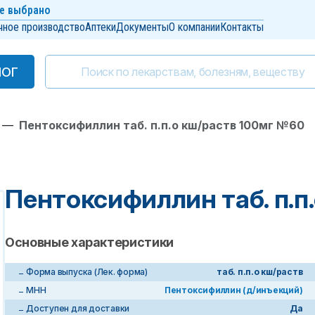
е выбрано
чное производство
Аптеки
Документы
О компании
Контакты
ЛОГ
ЛОГ
—
Пентоксифиллин таб. п.п.о кш/раств 100мг №60
Пентоксифиллин таб. п.п
Основные характеристики
Форма выпуска (Лек. форма)
таб. п.п.о кш/раств
МНН
Пентоксифиллин (д/инъекций)
Доступен для доставки
Да