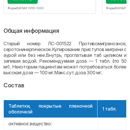
ФармВИЛАР НПО ООО
ФармВИЛАР Н
Общая информация
Старый номер ЛС-001522 Противомигренозное,
серотонинергическое.Купирование приступов мигрени с
аурой или без нее.Внутрь, проглатывая таб целиком и
запивая водой. Рекомендуемая доза — 1 табл. (по 50
мг). Некоторым пациентам может потребоваться более
высокая доза — 100 мг.Макс.сут.доза 300 мг.
Состав
Таблетки, покрытые пленочной
1 табл.
оболочкой
активное вещество: