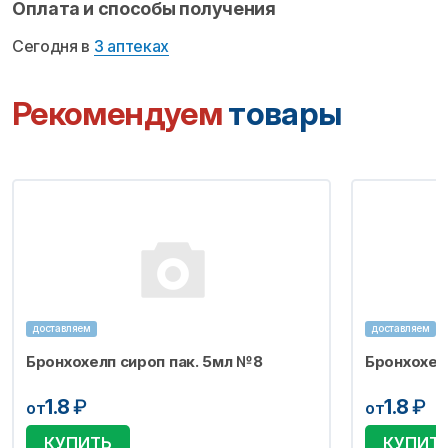
Оплата и способы получения
Сегодня в
3 аптеках
Рекомендуем
товары
доставляем
доставляем
Бронхохелп сироп пак. 5мл №8
Бронхохел
1.8
₽
1.8
₽
от
от
КУПИТЬ
КУПИТ