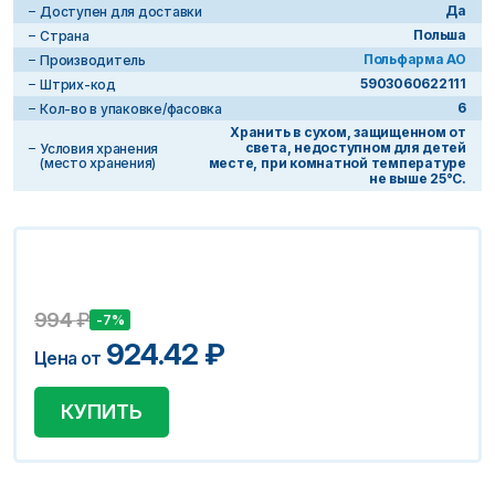
Да
Доступен для доставки
Польша
Страна
Польфарма АО
Производитель
5903060622111
Штрих-код
6
Кол-во в упаковке/фасовка
Хранить в сухом, защищенном от
света, недоступном для детей
Условия хранения
(место хранения)
месте, при комнатной температуре
не выше 25°С.
994
₽
-7%
924.42
₽
Цена от
КУПИТЬ