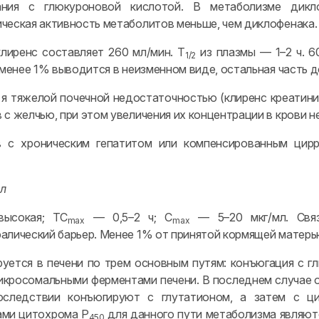
ания с глюкуроновой кислотой. В метаболизме дикл
ческая активность метаболитов меньше, чем диклофенака.
лиренс составляет 260 мл/мин. T
из плазмы — 1–2 ч. 
1/2
; менее 1% выводится в неизменном виде, остальная часть 
 я тяжелой почечной недостаточностью (клиренс креатини
 с желчью, при этом увеличения их концентрации в крови н
в с хроническим гепатитом или компенсированным цирр
л
высокая; TC
— 0,5–2 ч; C
— 5–20 мкг/мл. Свя
max
max
алический барьер. Менее 1% от принятой кормящей матерь
уется в печени по трем основным путям: конъюгация с гл
икросомальными ферментами печени. В последнем случае
оследствии конъюгируют с глутатионом, а затем с ц
ами цитохрома P
для данного пути метаболизма являют
450