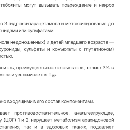
етаболиты могут вызывать повреждение и некроз
о 3‑гидроксипарацетамола и метоксилирование до
онидами или сульфатами.
числе недоношенных) и детей младшего возраста —
курониды, сульфаты и конъюгаты с глутатионом)
остью.
олитов, преимущественно конъюгатов, только 3% в
мола и увеличивается T
.
1/2
но входящими в его состав компонентами.
т противовоспалительное, анальгезирующее,
у (ЦОГ) 1 и 2, нарушает метаболизм арахидоновой
спаления, так и в здоровых тканях, подавляет