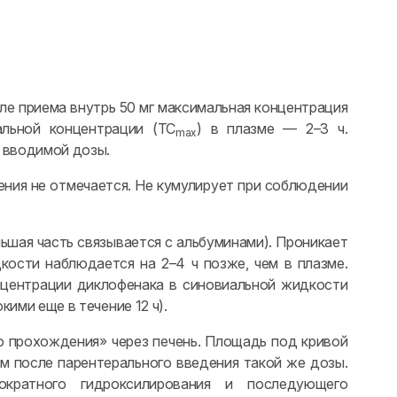
ле приема внутрь 50 мг максимальная концентрация
альной концентрации (TC
) в плазме — 2–3 ч.
max
ы вводимой дозы.
ния не отмечается. Не кумулирует при соблюдении
шая часть связывается с альбуминами). Проникает
ости наблюдается на 2–4 ч позже, чем в плазме.
нцентрации диклофенака в синовиальной жидкости
кими еще в течение 12 ч).
о прохождения» через печень. Площадь под кривой
ем после парентерального введения такой же дозы.
ократного гидроксилирования и последующего