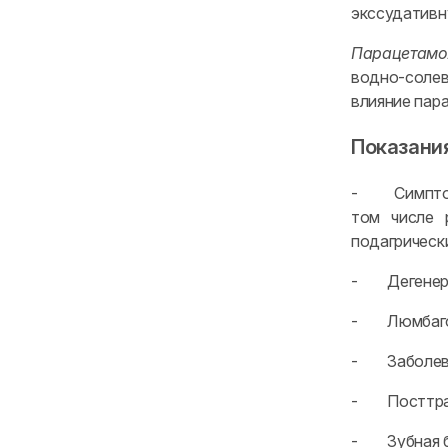
экссудативн
Парацетамо
водно-солев
влияние пар
Показани
- Симптомат
том числе 
подагрическ
- Дегенерат
- Люмбаго, 
- Заболеван
- Посттрав
- Зубная бо