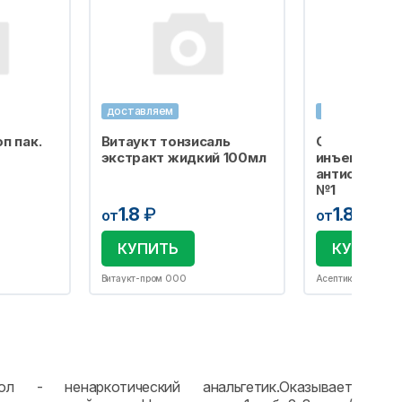
доставляем
доставляем
п пак.
Витаукт тонзисаль
Салфетка сп
экстракт жидкий 100мл
инъекций
антисептиче
№1
1.8
₽
1.8
₽
от
от
КУПИТЬ
КУПИТЬ
Витаукт-пром ООО
Асептика М.К. ОО
л - ненаркотический анальгетик.Оказывает