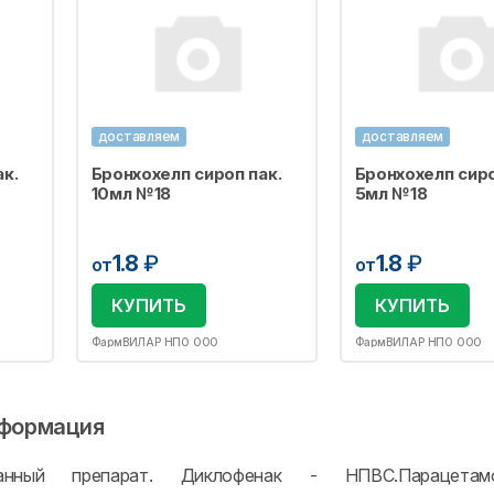
доставляем
доставляем
к.
Бронхохелп сироп пак.
Бронхохелп сиро
10мл №18
5мл №18
1.8
₽
1.8
₽
от
от
КУПИТЬ
КУПИТЬ
ФармВИЛАР НПО ООО
ФармВИЛАР НПО ООО
формация
ванный препарат. Диклофенак - НПВС.Парацетамо