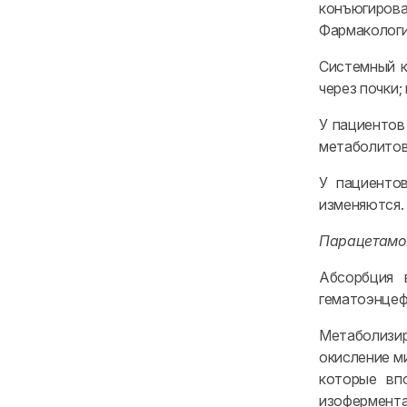
конъюгиров
Фармакологи
Системный к
через почки
У пациентов
метаболитов
У пациенто
изменяются.
Парацетамо
Абсорбция 
гематоэнцеф
Метаболизир
окисление м
которые вп
изофермент