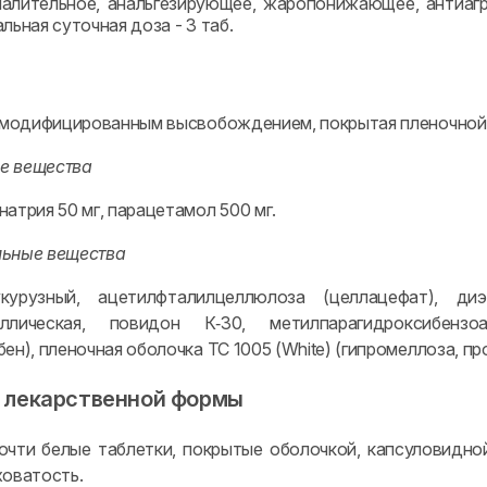
алительное, анальгезирующее, жаропонижающее, антиагре
льная суточная доза - 3 таб.
с модифицированным высвобождением, покрытая пленочной
е вещества
атрия 50 мг, парацетамол 500 мг.
льные вещества
курузный, ацетилфталилцеллюлоза (целлацефат), диэ
аллическая, повидон К‑30, метилпарагидроксибензоа
ен), пленочная оболочка TC 1005 (White) (гипромеллоза, пр
 лекарственной формы
очти белые таблетки, покрытые оболочкой, капсуловидно
ховатость.