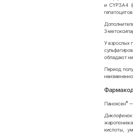
и CYP3A4 (
гепатоцитов
Дополнитель
3‑метоксипа
У взрослых 
сульфатиро
обладают ни
Период пол
неизмененно
Фармако
®
Паноксен
—
Диклофенак
жаропонижаю
кислоты, у