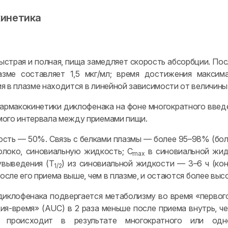
инетика
ыстрая и полная, пища замедляет скорость абсорбции. Пос
азме составляет 1,5 мкг/мл; время достижения максим
я в плазме находится в линейной зависимости от величин
армакокинетики диклофенака на фоне многократного введе
ого интервала между приемами пищи.
сть — 50%. Связь с белками плазмы — более 95–98% (боль
олоко, синовиальную жидкость; C
в синовиальной жидк
max
увыведения (T
) из синовиальной жидкости — 3–6 ч (ко
1/2
после его приема выше, чем в плазме, и остаются более высо
иклофенака подвергается метаболизму во время «первог
ия-время» (AUC) в 2 раза меньше после приема внутрь, ч
 происходит в результате многократного или одн