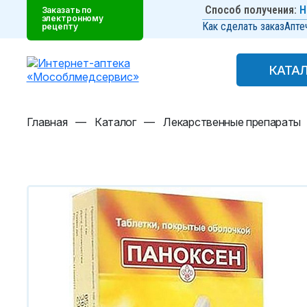
Способ получения:
Н
Заказать по
электронному
Как сделать заказ
Апте
рецепту
КАТА
КАТА
Главная
—
Каталог
—
Лекарственные препараты