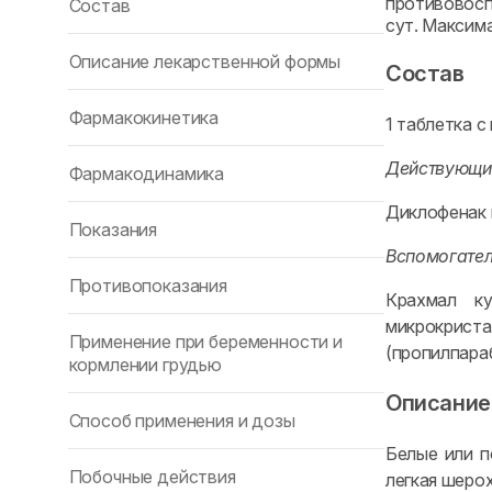
противовосп
Состав
сут. Максима
Описание лекарственной формы
Состав
Фармакокинетика
1 таблетка 
Действующи
Фармакодинамика
Диклофенак н
Показания
Вспомогате
Противопоказания
Крахмал ку
микрокрист
Применение при беременности и
(пропилпараб
кормлении грудью
Описание
Способ применения и дозы
Белые или п
Побочные действия
легкая шеро