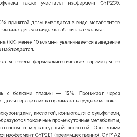
офенака также участвует изофермент CYP2C9.
60% принятой дозы выводится в виде метаболитов
дозы выводится в виде метаболитов с желчью.
на (КК) менее 10 мл/мин) увеличивается выведение
е наблюдается.
озом печени фармакокинетические параметры не
зь с белками плазмы — 15%. Проникает через
ю дозы парацетамола проникает в грудное молоко.
юкуронидами, кислотой, конъюгация с сульфатами,
 образуются токсичные промежуточные метаболиты,
истеином и меркаптуровой кислотой. Основными
ся изофермент CYP2E1 (преимущественно), CYP1A2