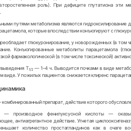
второстепенная роль). При дефиците глутатиона эти м
.
ными путями метаболизма являются гидроксилирование д
рацетамола, которые впоследствии конъюгируют с глюкур
преобладает глюкуронирование, у новорожденных (в том 
вание. Конъюгированные метаболиты парацетамола (глю
зкой фармакологической (в том числе токсической) активн
увыведения T
— 1–4 ч. Выводится почками в виде метаб
1/2
м виде. У пожилых пациентов снижается клиренс парацета
динамика
 комбинированный препарат, действие которого обусловле
— производное фенилуксусной кислоты — оказывае
щее, антиагрегантное действие. Угнетая циклооксигеназ
меньшает количество простагландинов как в очаге во