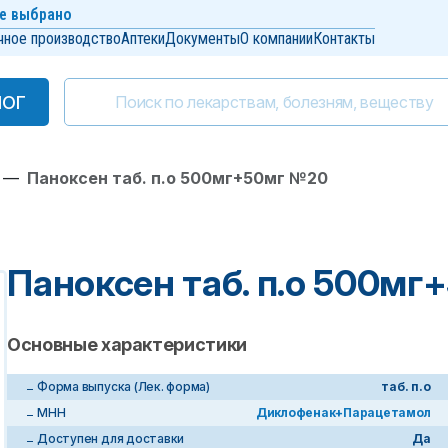
е выбрано
чное производство
Аптеки
Документы
О компании
Контакты
ЛОГ
ЛОГ
—
Паноксен таб. п.о 500мг+50мг №20
Паноксен таб. п.о 500м
Основные характеристики
Форма выпуска (Лек. форма)
таб. п.о
МНН
Диклофенак+Парацетамол
Доступен для доставки
Да