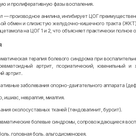
ую и пролиферативную фазы воспаления.
л
— производное анилина, ингибирует ЦОГ преимущественн
ой обмен и слизистую желудочно-кишечного тракта (ЖКТ)
ацетамола на ЦОГ 1 и 2, что объясняет практически полное
я
ическая терапия болевого синдрома при воспалительных
ревматоидный артрит, псориатический, ювенильный и х
ий артрит.
ивные заболевания опорно-двигательного аппарата (деф
ишиас, невралгия, миалгия.
ия околосуставных тканей (тендовагинит, бурсит).
матические болевые синдромы, сопровождающиеся восп
ль, головная боль, альгодисменорея.