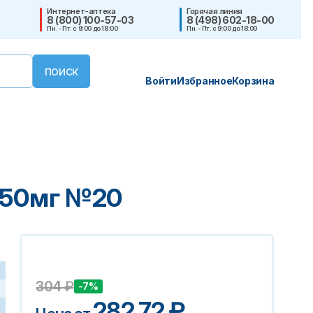
Интернет-аптека
Горячая линия
8 (800) 100-57-03
8 (498) 602-18-00
Пн. - Пт. с 9:00 до 18:00
Пн. - Пт. с 9:00 до 18:00
Войти
Избранное
Корзина
г+50мг №20
304
₽
-7%
282.72
₽