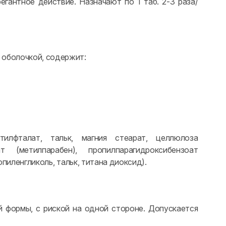
гантное действие. Назначают по 1 таб. 2-3 раза/
 оболочкой, содержит:
тилфталат, тальк, магния стеарат, целлюлоза
т (метилпарабен), пропилпарагидроксибензоат
опиленгликоль, тальк, титана диоксид).
й формы, с риской на одной стороне. Допускается