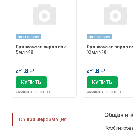
доставляем
доставляем
Бронхохелп сироп пак.
Бронхохелп сироп па
5мл №8
10мл №8
1.8
₽
1.8
₽
от
от
КУПИТЬ
КУПИТЬ
ФармВИЛАР НПО ООО
ФармВИЛАР НПО ООО
Общая ин
Общая информация
Комбиниро