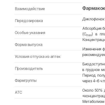
Фармакок
Взаимодействие
Диклофенак
Передозировка
Абсорбция б
Особые указания
(C
) в пл
max
Концентраци
Форма выпуска
Изменения ф
рекомендуем
Условия отпуска из аптек
Биодоступно
Производитель
в грудное м
Период пол
Фармгруппы
через 4–6 ч 
Около 50% д
ATC
«концентрац
Метаболизм