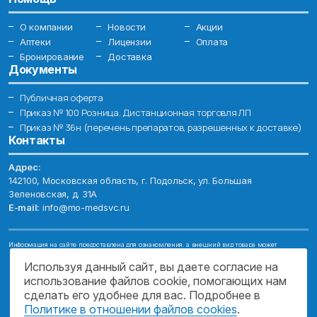
О компании
Новости
Акции
Аптеки
Лицензии
Оплата
Бронирование
Доставка
Документы
Публичная оферта
Приказ № 100 Розница. Дистанционная торговля ЛП
Приказ № 36н (перечень препаратов, разрешенных к доставке)
Контакты
Адрес:
142100, Московская область, г. Подольск, ул. Большая
Зеленовская, д. 31А
E-mail:
info@mo-medsvc.ru
Информация на сайте предоставлена для ознакомления, а внешний вид товара может
отличаться от фотографий. Описание препаратов и их свойств не заменяет обращения к врачу.
Имеются противопоказания, проконсультируйтесь со специалистом!
Используя данный сайт, вы даете согласие на
использование файлов cookie, помогающих нам
© 2026. ГОСУДАРСТВЕННОЕ БЮДЖЕТНОЕ УЧРЕЖДЕНИЕ МОСКОВСКОЙ
ОБЛАСТИ "МОСОБЛМЕДСЕРВИС"
сделать его удобнее для вас. Подробнее в
Политике в отношении файлов cookies
.
ПОДДЕРЖКА САЙТА