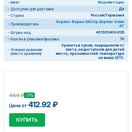
Индометацин
МНН
Да
Доступен для доставки
Россия/Германия
Страна
Берлин-Фарма ЗАО/пр.Берлин-Хеми
Производитель
АГ
4013054004135
Штрих-код
10
Кол-во в упаковке/фасовка
Хранить в сухом, защищенном от
света, недоступном для детей
Условия хранения
(место хранения)
месте, при комнатной температуре
не выше 25°С.
444
₽
-7%
412.92
₽
Цена от
КУПИТЬ