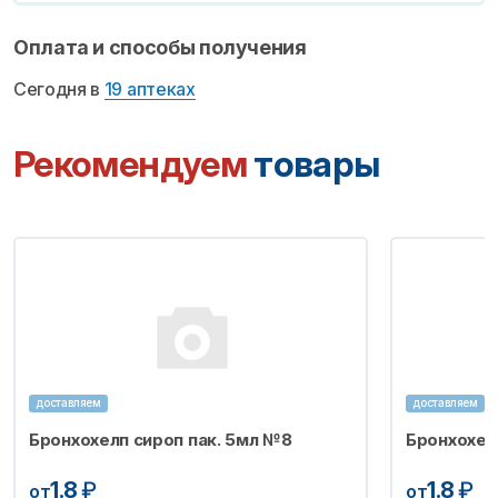
Оплата и способы получения
Сегодня в
19 аптеках
Рекомендуем
товары
доставляем
доставляем
Бронхохелп сироп пак. 5мл №8
Бронхохел
1.8
₽
1.8
₽
от
от