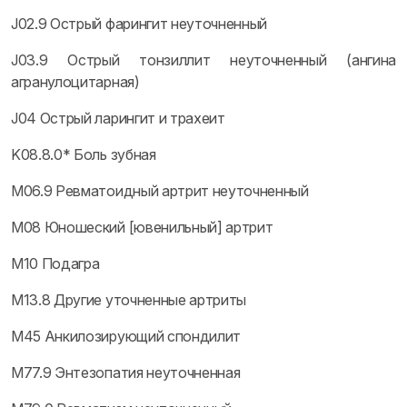
J02.9 Острый фарингит неуточненный
J03.9 Острый тонзиллит неуточненный (ангина
агранулоцитарная)
J04 Острый ларингит и трахеит
K08.8.0* Боль зубная
M06.9 Ревматоидный артрит неуточненный
M08 Юношеский [ювенильный] артрит
M10 Подагра
M13.8 Другие уточненные артриты
M45 Анкилозирующий спондилит
M77.9 Энтезопатия неуточненная