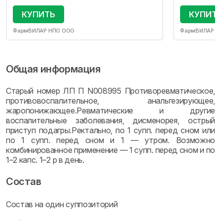
КУПИТЬ
КУПИТ
ФармВИЛАР НПО ООО
ФармВИЛАР Н
Общая информация
Старый номер ЛП П N008995 Противоревматическое,
противовоспалительное, анальгезирующее,
жаропонижающее.Ревматические и другие
воспалительные заболевания, дисменорея, острый
приступ подагры.Ректально, по 1 супп. перед сном или
по 1 супп. перед сном и 1 — утром. Возможно
комбинированное применение — 1 супп. перед сном и по
1–2 капс. 1–2 р в день.
Состав
Состав на один суппозиторий