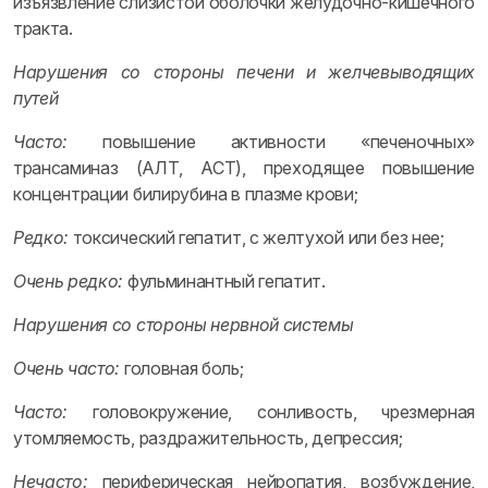
изъязвление слизистой оболочки желудочно-кишечного
тракта.
Нарушения со стороны печени и желчевыводящих
путей
Часто:
повышение активности «печеночных»
трансаминаз (АЛТ, ACT), преходящее повышение
концентрации билирубина в плазме крови;
Редко:
токсический гепатит, с желтухой или без нее;
Очень редко:
фульминантный гепатит.
Нарушения со стороны нервной системы
Очень часто:
головная боль;
Часто:
головокружение, сонливость, чрезмерная
утомляемость, раздражительность, депрессия;
Нечасто:
периферическая нейропатия, возбуждение,