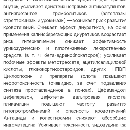
внутрь; усиливает действие непрямых антикоагулянтов,
антиагрегантов, тромболитиков (алтеплазы,
стрептокиназы и урокиназы) — возникает риск развития
кровотечений. Снижает эффект диуретиков, на фоне
применения калийсберегающих диуретиков возрастает
риск гиперкалиемии; снижает эффективность
урикозурических и гипотензивных лекарственных
средств (в т. ч. бета-адреноблокаторов); усиливает
побочные эффекты метотрексата, ацетилсалициловой
кислоты, глюкокортикостероидов, других НПВП.
Циклоспорин и препараты золота повышают
нефротоксичность (очевидно, за счет подавления
синтеза простагландинов в почках). Цефамандол,
цефаперазон, цефотетан, вальпроевая кислота,
пликамицин повышают частоту развития
гипопротромбинемий и опасность кровотечений.
Антациды и колестирамин снижают абсорбцию
индометацина. Усиливает токсичность зидовудина (за