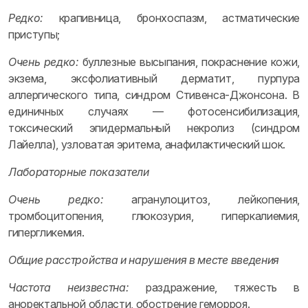
Редко:
крапивница, бронхоспазм, астматические
приступы;
Очень редко:
буллезные высыпания, покраснение кожи,
экзема, эксфолиативный дерматит, пурпура
аллергического типа, синдром Стивенса-Джонсона. В
единичных случаях — фотосенсибилизация,
токсический эпидермальный некролиз (синдром
Лайелла), узловатая эритема, анафилактический шок.
Лабораторные показатели
Очень редко:
агранулоцитоз, лейкопения,
тромбоцитопения, глюкозурия, гиперкалиемия,
гипергликемия.
Общие расстройства и нарушения в месте введения
Частота неизвестна:
раздражение, тяжесть в
аноректальной области, обострение геморроя.