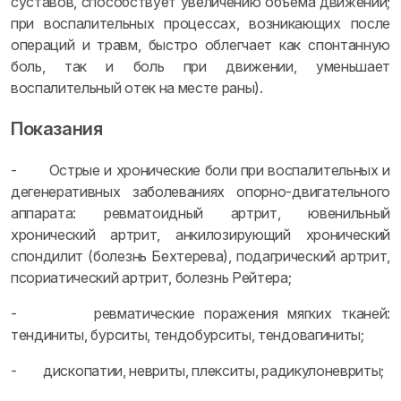
суставов, способствует увеличению объема движений;
при воспалительных процессах, возникающих после
операций и травм, быстро облегчает как спонтанную
боль, так и боль при движении, уменьшает
воспалительный отек на месте раны).
Показания
- Острые и хронические боли при воспалительных и
дегенеративных заболеваниях опорно-двигательного
аппарата: ревматоидный артрит, ювенильный
хронический артрит, анкилозирующий хронический
спондилит (болезнь Бехтерева), подагрический артрит,
псориатический артрит, болезнь Рейтера;
- ревматические поражения мягких тканей:
тендиниты, бурситы, тендобурситы, тендовагиниты;
- дископатии, невриты, плекситы, радикулоневриты;