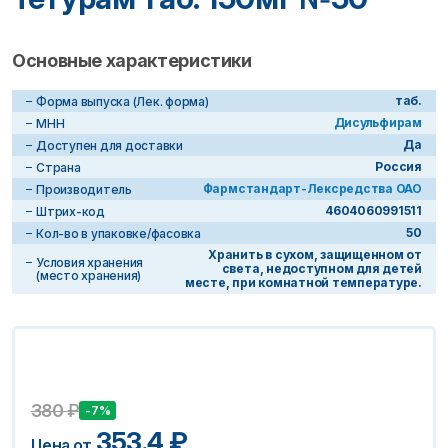
Основные характеристики
таб.
Форма выпуска (Лек. форма)
Дисульфирам
МНН
Да
Доступен для доставки
Россия
Страна
Фармстандарт-Лексредства ОАО
Производитель
4604060991511
Штрих-код
50
Кол-во в упаковке/фасовка
Хранить в сухом, защищенном от
Условия хранения
света, недоступном для детей
(место хранения)
месте, при комнатной температуре.
380
₽
-7%
353.4
₽
Цена от