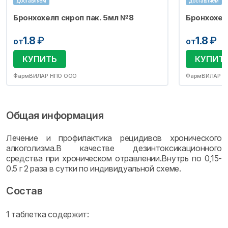
доставляем
доставляем
Бронхохелп сироп пак. 5мл №8
Бронхохел
1.8
₽
1.8
₽
от
от
КУПИТЬ
КУПИТ
ФармВИЛАР НПО ООО
ФармВИЛАР Н
Общая информация
Лечение и профилактика рецидивов хронического
алкоголизма.В качестве дезинтоксикационного
средства при хроническом отравлении.Внутрь по 0,15-
0.5 г 2 раза в сутки по индивидуальной схеме.
Состав
1 таблетка содержит: