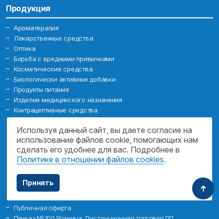
Продукция
Ароматерапия
Лекарственные средства
Оптика
Борьба с вредными привычками
Косметические средства
Биологически активные добавки
Продукты питания
Изделия медицинского назначения
Контрацептивные средства
Минеральные воды
Используя данный сайт, вы даете согласие на
Товары для мамы и малыша
Помощь
использование файлов cookie, помогающих нам
сделать его удобнее для вас. Подробнее в
Политике в отношении файлов cookies
.
О компании
Новости
Акции
Аптеки
Лицензии
Оплата
Бронирование
Доставка
Принять
Документы
Публичная оферта
Приказ № 100 Розница. Дистанционная торговля ЛП