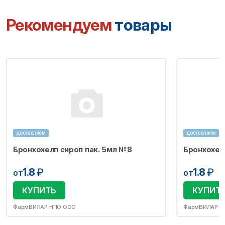
Рекомендуем
товары
доставляем
доставляем
Бронхохелп сироп пак. 5мл №8
Бронхохел
1.8
₽
1.8
₽
от
от
КУПИТЬ
КУПИТ
ФармВИЛАР НПО ООО
ФармВИЛАР Н