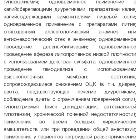
гиперкалиемия; одновременное применение с
калийсберегающими диуретиками, препаратами калия,
калийсодержащими заменителями пищевой соли;
одновременное применение с препаратами лития;
отягощенный аллергологический анамнез или
ангионевротический отек в анамнезе; одновременное
проведение десенсибилизации; одновременное
проведение афереза липопротеинов низкой плотности
с использованием декстран сульфата; одновременное
проведение гемодиализа с использованием
высокопоточных мембран; состояния,
сопровождающиеся снижением ОЦК (в т.ч. диарея,
рвота, предшествующее лечение диуретиками,
соблюдение диеты с ограничением поваренной соли),
гипонатриемия (риск дегидратации, артериальной
гипотензии, хронической почечной недостаточности);
применение во время больших хирургических
вмешательств или при проведении общей анестезии;
применение у пациентов негроидной расы; применение