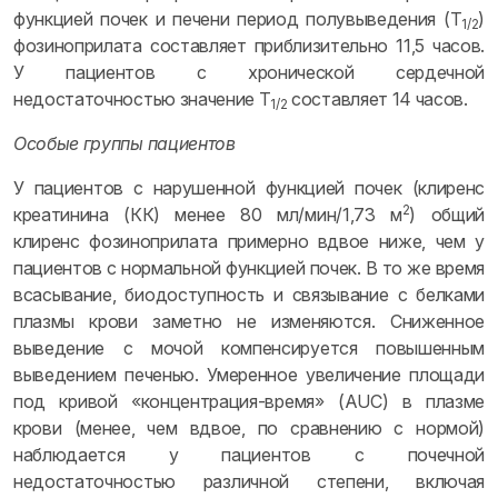
функцией почек и печени период полувыведения (T
)
1/2
фозиноприлата составляет приблизительно 11,5 часов.
У пациентов с хронической сердечной
недостаточностью значение T
составляет 14 часов.
1/2
Особые группы пациентов
У пациентов с нарушенной функцией почек (клиренс
2
креатинина (КК) менее 80 мл/мин/1,73 м
) общий
клиренс фозиноприлата примерно вдвое ниже, чем у
пациентов с нормальной функцией почек. В то же время
всасывание, биодоступность и связывание с белками
плазмы крови заметно не изменяются. Сниженное
выведение с мочой компенсируется повышенным
выведением печенью. Умеренное увеличение площади
под кривой «концентрация-время» (AUC) в плазме
крови (менее, чем вдвое, по сравнению с нормой)
наблюдается у пациентов с почечной
недостаточностью различной степени, включая