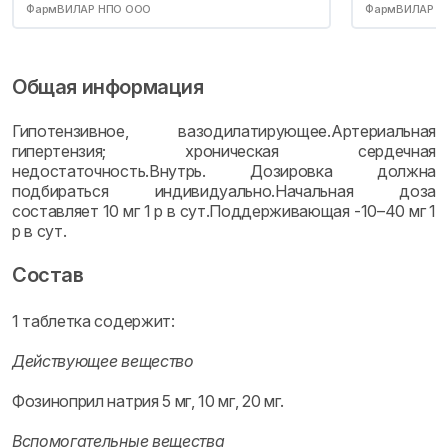
ФармВИЛАР НПО ООО
ФармВИЛАР Н
Общая информация
Гипотензивное, вазодилатирующее.Артериальная
гипертензия; хроническая сердечная
недостаточность.Внутрь. Дозировка должна
подбираться индивидуально.Начальная доза
составляет 10 мг 1 р в сут.Поддерживающая -10–40 мг 1
р в сут.
Состав
1 таблетка содержит:
Действующее вещество
Фозиноприл натрия 5 мг, 10 мг, 20 мг.
Вспомогательные вещества