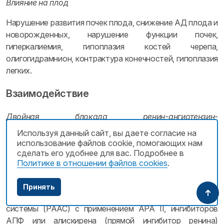
Влияние на плод
Нарушение развития почек плода, снижение АД плода и
новорожденных, нарушение функции почек,
гиперкалиемия, гипоплазия костей черепа,
олигогидрамнион, контрактура конечностей, гипоплазия
легких.
Взаимодействие
Двойная блокада ренин-ангиотензин-
альдостероновой системы
Используя данный сайт, вы даете согласие на
использование файлов cookie, помогающих нам
В литературе сообщалось, что у пациентов с
сделать его удобнее для вас. Подробнее в
диагностированным атеросклеротическим
Политике в отношении файлов cookies
.
заболеванием, сердечной недостаточностью или
сахарным диабетом с поражением органов-мишеней,
Принять
двойная блокада ренин-ангиотензин-альдостероновой
системы (РААС) с применением АРА II, ингибиторов
АПФ или алискирена (прямой ингибитор ренина)