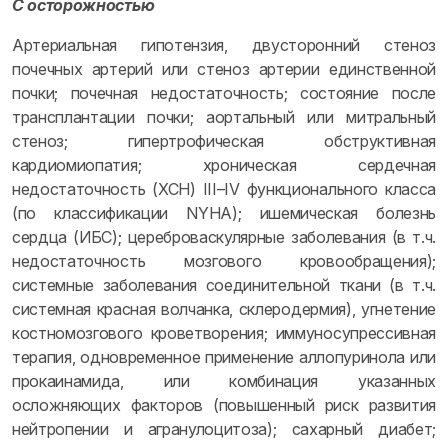
С осторожностью
Артериальная гипотензия, двусторонний стеноз
почечных артерий или стеноз артерии единственной
почки; почечная недостаточность; состояние после
трансплантации почки; аортальный или митральный
стеноз; гипертрофическая обструктивная
кардиомиопатия; хроническая сердечная
недостаточность (ХСН) III–IV функционального класса
(по классификации NYHA); ишемическая болезнь
сердца (ИБС); цереброваскулярные заболевания (в т.ч.
недостаточность мозгового кровообращения);
системные заболевания соединительной ткани (в т.ч.
системная красная волчанка, склеродермия), угнетение
костномозгового кроветворения; иммуносупрессивная
терапия, одновременное применение аллопуринола или
прокаинамида, или комбинация указанных
осложняющих факторов (повышенный риск развития
нейтропении и агранулоцитоза); сахарный диабет;