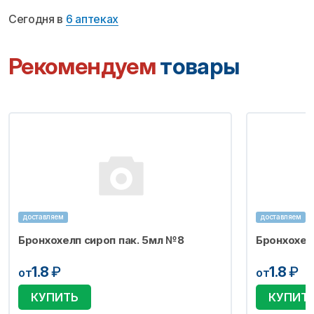
Сегодня в
6 аптеках
Рекомендуем
товары
доставляем
доставляем
Бронхохелп сироп пак. 5мл №8
Бронхохел
1.8
₽
1.8
₽
от
от
КУПИТЬ
КУПИТ