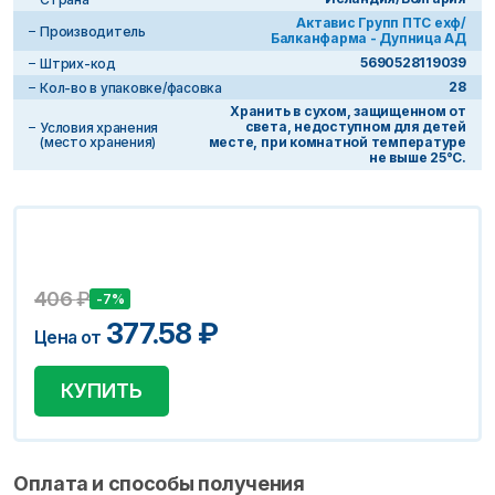
Актавис Групп ПТС ехф/
Производитель
Балканфарма - Дупница АД
5690528119039
Штрих-код
28
Кол-во в упаковке/фасовка
Хранить в сухом, защищенном от
света, недоступном для детей
Условия хранения
(место хранения)
месте, при комнатной температуре
не выше 25°С.
406
₽
-7%
377.58
₽
Цена от
КУПИТЬ
Оплата и способы получения