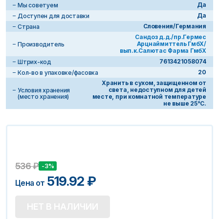
Да
Мы советуем
Да
Доступен для доставки
Словения/Германия
Страна
Сандоз д.д./пр.Гермес
Арцнаймиттель ГмбХ/
Производитель
вып.к.Салютас Фарма ГмбХ
7613421058074
Штрих-код
20
Кол-во в упаковке/фасовка
Хранить в сухом, защищенном от
света, недоступном для детей
Условия хранения
(место хранения)
месте, при комнатной температуре
не выше 25°С.
536
₽
-3%
519.92
₽
Цена от
НЕТ В НАЛИЧИИ