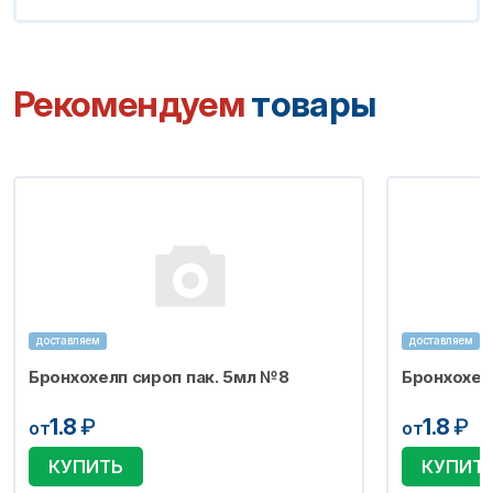
Рекомендуем
товары
доставляем
доставляем
Бронхохелп сироп пак. 5мл №8
Бронхохел
1.8
₽
1.8
₽
от
от
КУПИТЬ
КУПИТ