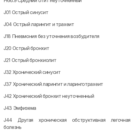
H66.9 Средний отит неуточненный
J01 Острый синусит
J04 Острый ларингит и трахеит
J18 Пневмония без уточнения возбудителя
J20 Острый бронхит
J21 Острый бронхиолит
J32 Хронический синусит
J37 Хронический ларингит и ларинготрахеит
J42 Хронический бронхит неуточненный
J43 Эмфизема
J44 Другая хроническая обструктивная легочная
болезнь