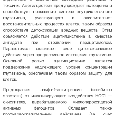
токсины. Ацетилцистеин предупреждает истощение и
способствует повышению синтеза внутриклеточного
глутатиона, участвующего в окислительно-
восстановительных процессах клеток, таким образом
способствуя детоксикации вредных веществ. Этим
объясняется действие ацетилцистеина в качестве
антидота при отравлении парацетамолом.
Парацетамол оказывает свое цитотоксическое
действие через прогрессивное истощение глутатиона.
Основной ролью ацетилцистеина является
поддержание надлежащего уровня концентрации
глутатиона, обеспечивая таким образом защиту для
клеток.
Предохраняет альфа-1-антитрипсин (ингибитор
эластазы) от инактивирующего воздействия HOC1 —
окислителя, вырабатываемого миелопероксидазой
активных фагоцитов. Обладает также
противовоспалительным действием (за счет