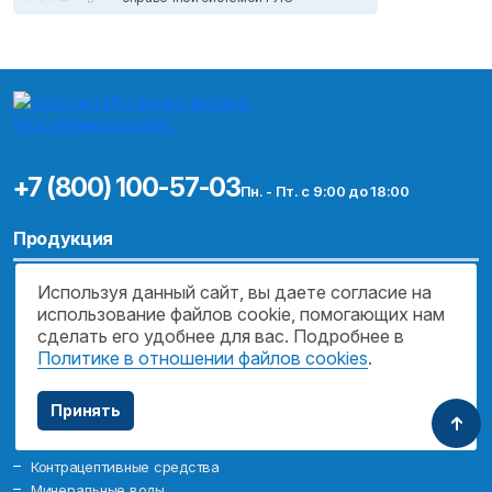
+7 (800) 100-57-03
Пн. - Пт. с 9:00 до 18:00
Продукция
Ароматерапия
Используя данный сайт, вы даете согласие на
Лекарственные средства
использование файлов cookie, помогающих нам
Оптика
сделать его удобнее для вас. Подробнее в
Борьба с вредными привычками
Политике в отношении файлов cookies
.
Косметические средства
Биологически активные добавки
Принять
Продукты питания
Изделия медицинского назначения
Контрацептивные средства
Минеральные воды