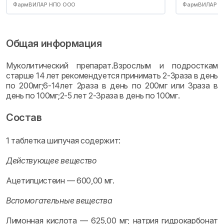
ФармВИЛАР НПО ООО
ФармВИЛАР Н
Общая информация
Муколитический препарат.Взрослым и подросткам
старше 14 лет рекомендуется принимать 2-3раза в день
по 200мг;6-14лет 2раза в день по 200мг или 3раза в
день по 100мг;2-5 лет 2-3раза в день по 100мг.
Состав
1 таблетка шипучая содержит:
Действующее вещество
Ацетилцистеин — 600,00 мг.
Вспомогательные вещества
Лимонная кислота — 625,00 мг; натрия гидрокарбонат