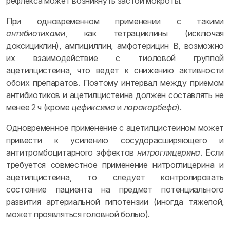
рефлекса может возникнуть застой мокроты.
При одновременном применении с такими
антибиотиками
, как тетрациклины (исключая
доксициклин), ампициллин, амфотерицин B, возможно
их взаимодействие с тиоловой группой
ацетилцистеина, что ведет к снижению активности
обоих препаратов. Поэтому интервал между приемом
антибиотиков и ацетилцистеина должен составлять не
менее 2 ч (кроме
цефиксима
и
лоракарбефа
).
Одновременное применение с ацетилцистеином может
привести к усилению сосудорасширяющего и
антитромбоцитарного эффектов
нитроглицерина
. Если
требуется совместное применение нитроглицерина и
ацетилцистеина, то следует контролировать
состояние пациента на предмет потенциального
развития артериальной гипотензии (иногда тяжелой,
может проявляться головной болью).