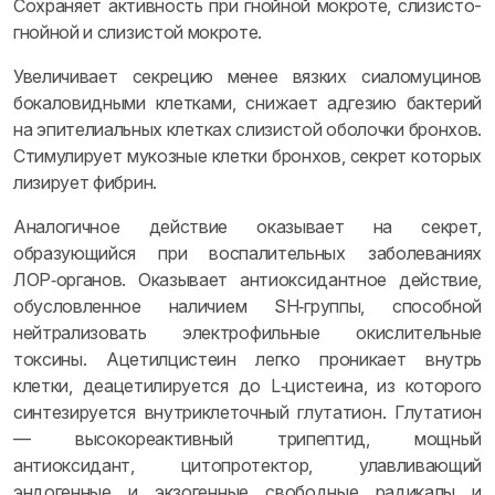
Сохраняет активность при гнойной мокроте, слизисто-
гнойной и слизистой мокроте.
Увеличивает секрецию менее вязких сиаломуцинов
бокаловидными клетками, снижает адгезию бактерий
на эпителиальных клетках слизистой оболочки бронхов.
Стимулирует мукозные клетки бронхов, секрет которых
лизирует фибрин.
Аналогичное действие оказывает на секрет,
образующийся при воспалительных заболеваниях
ЛОР‑органов. Оказывает антиоксидантное действие,
обусловленное наличием SH‑группы, способной
нейтрализовать электрофильные окислительные
токсины. Ацетилцистеин легко проникает внутрь
клетки, деацетилируется до L‑цистеина, из которого
синтезируется внутриклеточный глутатион. Глутатион
— высокореактивный трипептид, мощный
антиоксидант, цитопротектор, улавливающий
эндогенные и экзогенные свободные радикалы и