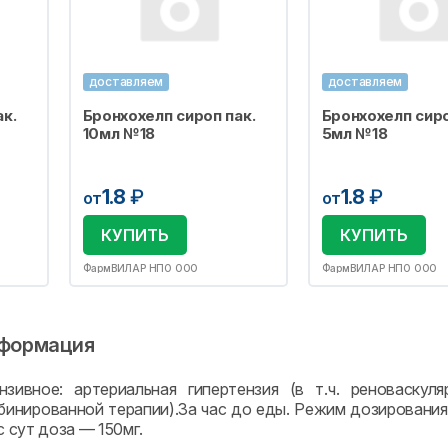
доставляем
доставляем
к.
Бронхохелп сироп пак.
Бронхохелп сиро
10мл №18
5мл №18
1.8
₽
1.8
₽
от
от
КУПИТЬ
КУПИТЬ
ФармВИЛАР НПО ООО
ФармВИЛАР НПО ООО
формация
нзивное: артериальная гипертензия (в т.ч. реноваскул
бинированной терапии).За час до еды. Режим дозирования
с сут доза — 150мг.