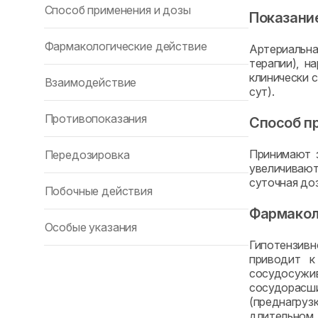
Способ применения и дозы
Показани
Фармакологические действие
Артериальна
терапии), н
клинически 
Взаимодействие
сут).
Противопоказания
Способ п
Принимают з
Передозировка
увеличивают
суточная доз
Побочные действия
Фармакол
Особые указания
Гипотензивн
приводит к
сосудосуж
сосудорасш
(преднагруз
длительном