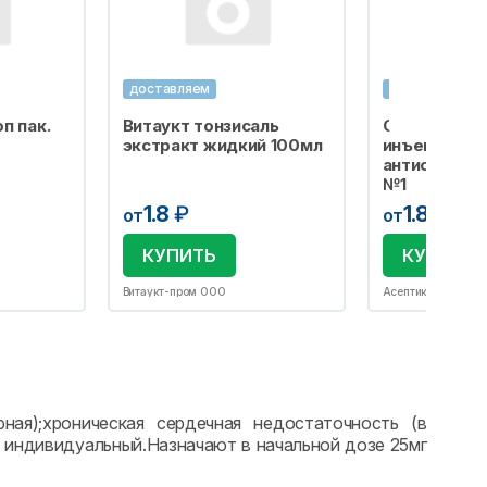
доставляем
доставляем
п пак.
Витаукт тонзисаль
Салфетка сп
экстракт жидкий 100мл
инъекций
антисептиче
№1
1.8
₽
1.8
₽
от
от
КУПИТЬ
КУПИТЬ
Витаукт-пром ООО
Асептика М.К. ОО
ярная);хроническая сердечная недостаточность (в
 индивидуальный.Назначают в начальной дозе 25мг