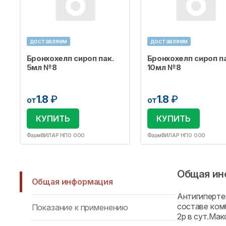
доставляем
доставляем
Бронхохелп сироп пак.
Бронхохелп сироп па
5мл №8
10мл №8
1.8
₽
1.8
₽
от
от
КУПИТЬ
КУПИТЬ
ФармВИЛАР НПО ООО
ФармВИЛАР НПО ООО
Общая ин
Общая информация
Антигиперте
составе ком
Показание к применению
2р в сут.Мак