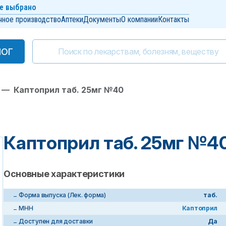
е выбрано
чное производство
Аптеки
Документы
О компании
Контакты
ЛОГ
ЛОГ
—
Каптоприл таб. 25мг №40
Каптоприл таб. 25мг №4
Основные характеристики
Форма выпуска (Лек. форма)
таб.
МНН
Каптоприл
Доступен для доставки
Да