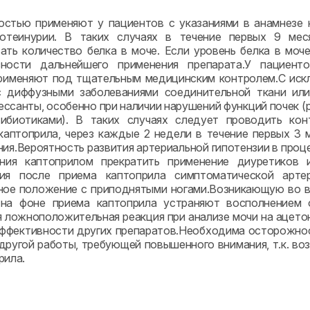
стью применяют у пациентов с указаниями в анамнезе н
ротеинурии. В таких случаях в течение первых 9 ме
ать количество белка в моче. Если уровень белка в моч
зности дальнейшего применения препарата.У пациент
рименяют под тщательным медицинским контролем.С иск
с диффузными заболеваниями соединительной ткани или
ссанты, особенно при наличии нарушений функций почек (
тибиотиками). В таких случаях следует проводить кон
каптоприла, через каждые 2 недели в течение первых 3
ния.Вероятность развития артериальной гипотензии в проц
ения каптоприлом прекратить применение диуретиков
ния после приема каптоприла симптоматической арте
ное положение с приподнятыми ногами.Возникающую во в
 на фоне приема каптоприла устраняют восполнением
 ложноположительная реакция при анализе мочи на ацето
эффективности других препаратов.Необходима осторожно
другой работы, требующей повышенного внимания, т.к. во
рила.