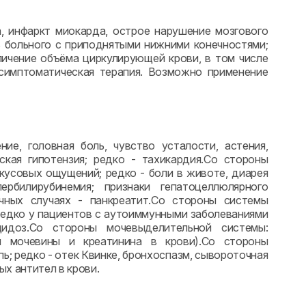
а, инфаркт миокарда, острое нарушение мозгового
ь больного с приподнятыми нижними конечностями;
личение объёма циркулирующей крови, в том числе
 симптоматическая терапия. Возможно применение
е, головная боль, чувство усталости, астения,
ская гипотензия; редко - тахикардия.Со стороны
кусовых ощущений; редко - боли в животе, диарея
ербилирубинемия; признаки гепатоцеллюлярного
ичных случаях - панкреатит.Со стороны системы
 редко у пациентов с аутоиммунными заболеваниями
цидоз.Со стороны мочевыделительной системы:
и мочевины и креатинина в крови).Со стороны
ь; редко - отек Квинке, бронхоспазм, сывороточная
ых антител в крови.