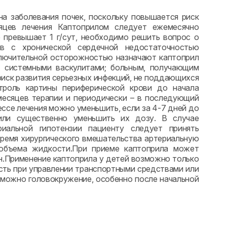
а заболевания почек, поскольку повышается риск
сяцев лечения Каптоприлом следует ежемесячно
е превышает 1 г/сут, необходимо решить вопрос о
ов с хронической сердечной недостаточностью
лючительной осторожностью назначают каптоприл
 системными васкулитами; больным, получающим
риск развития серьезных инфекций, не поддающихся
троль картины периферической крови до начала
 месяцев терапии и периодически – в последующий
ессе лечения можно уменьшить, если за 4-7 дней до
 или существенно уменьшить их дозу. В случае
риальной гипотензии пациенту следует принять
ремя хирургического вмешательства артериальную
 объема жидкости.При приеме каптоприла может
н.Применение каптоприла у детей возможно только
сть при управлении транспортными средствами или
зможно головокружение, особенно после начальной