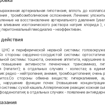
ровка
ыраженная артериальная гипотензия, вплоть до коллапс
ния , тромбоэмболические осложнения. Лечение: уложит
вленные на восстановление артериального давления (уве
е вливание изотонического раствора натрия хлорида ),
; перитонеальный гемодиализ – неэффективен.
 действия
ЦНС и периферической нервной системы: головокружени
Со стороны сердечно-сосудистой системы: ортостатиче
ьной системы: тошнота, снижение аппетита, нарушение в
 повышение активности печеночных трансаминаз, гип
я (гепатит); в отдельных случаях - холестаз; в един
ия: редко - нейтропения, анемия, тромбоцитопения; очень
цитоз.Со стороны обмена веществ: гиперкалиемия, а
я, нарушение функции почек (повышение концентраци
 системы: сухой кашель.Аллергические реакции: кожная сып
фоаденопатия; в отдельных случаях - появление антиядерн
казания