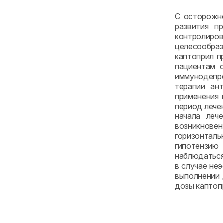
С осторожно
развития п
контролиров
целесообра
каптоприл п
пациентам 
иммунодепре
терапии ан
применения 
период лече
начала леч
возникнове
горизонталь
гипотензию
наблюдаться
в случае не
выполнении 
дозы каптоп