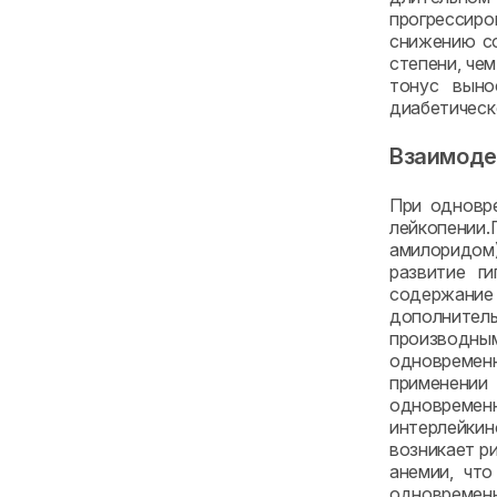
прогрессир
снижению со
степени, че
тонус выно
диабетическ
Взаимоде
При одновр
лейкопении.
амилоридом)
развитие г
содержание 
дополнитель
производным
одновременн
применении
одновремен
интерлейки
возникает р
анемии, чт
одновременн