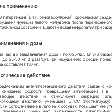
е к применению
я гипертензия (в т.ч. реноваскулярная), хроническая сер
арушения функции левого желудочка после перенесенног
стабильном состоянии. Диабетическая нефропатия при сахар
рименения и дозы
а час до еды.Начальная доза - по 6.25-12.5 мг 2-3 раза
 до 25-50 мг 3 раза/сут.При нарушениях функции поче
а составляет 150 мг.
огические действие
ое.Механизм антигипертензивного действия связан с к
 снижению скорости превращения ангиотензина I в а
ивающее действие и стимулирует секрецию альдо
иряющему действию, уменьшает ОПСС (постнагрузку),
ку) и сопротивление в легочных сосудах; повышает минут
 применении уменьшает выраженность гипертрофии