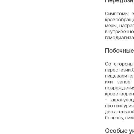
Передози
Симптомы: в
кровообраще
меры, напра
внутривенно
гемодиализа
Побочные
Со стороны 
парестезии.
пищеварител
или запор,
повреждени
кроветворен
- агрануло
протеинури
дыхательной
болезнь, лим
Особые у