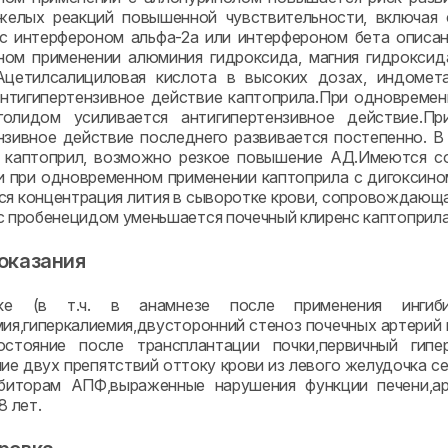
яжелых реакций повышенной чувствительности, включая
с интерфероном альфа-2а или интерфероном бета описан
ом применении алюминия гидроксида, магния гидроксид
Ацетилсалициловая кислота в высоких дозах, индомета
нтигипертензивное действие каптоприла.При одновреме
рголидом усиливается антигипертензивное действие.
нзивное действие последнего развивается постепенно. В
 каптоприл, возможно резкое повышение АД.Имеются со
и при одновременном применении каптоприла с дигоксин
ся концентрация лития в сыворотке крови, сопровождаю
с пробенецидом уменьшается почечный клиренс каптоприла
оказания
ке (в т.ч. в анамнезе после применения ингиби
мия,гиперкалиемия,двусторонний стеноз почечных артерий
состояние после трансплантации почки,первичный гипе
чие двух препятствий оттоку крови из левого желудочка с
биторам АПФ,выраженные нарушения функции печени,арт
8 лет.