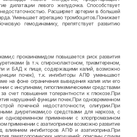
тие дилатации левого желудочка. Способствует
 недостаточностью. Расширяет артерии в большей
карда. Уменьшает агрегацию тромбоцитов.Понижает
бочковую гемодинамику, препятствует развитию
ками,с прокаинамидом повышается риск развития
ретиками (в т.ч. спиронолактоном, триамтереном,
оли и БАД к пище, содержащими калий, возможно
ункции почек), т.к. ингибиторы АПФ уменьшают
зме на фоне ограничения выведения калия или его
нии с инсулинами, гипогликемическими средствами
за счет повышения толерантности к глюкозе.При
ития нарушений функции почек.При одновременном
трой почечной недостаточности, олигурии.При
ными диуретиками,со средствами для наркоза, с
ри одновременном применении с хлорпромазином
ном применении с азатиоприном возможно развитие
од влиянием ингибиторов АПФ и азатиоприна.При
тия гематологических нарушений; описаны случаи