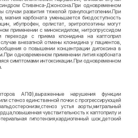
 синдром Стивенса-Джонсона.При одновременном
ы случаи развития тяжелой гранулоцитопении.При
а, магния карбоната уменьшается биодоступность
цин, ибупрофен, орлистат, эритропоэтины могут
нном применении с миноксидилом, нитропруссидом
При переходе с приема клонидина на каптоприл
 случае внезапной отмены клонидина у пациентов,
общения о повышении концентрации дигоксина в
ом.При одновременном применении лития карбоната
щаяся симптомами интоксикации.При одновременном
.
торов АПФ),выраженные нарушения функции
 или стеноз единственной почки с прогрессирующей
ральдостеронизм,стеноз устья аорты,митральный
ердца,повышенная чувствительность к каптоприлу и
ериальная гипотензия,кардиогенный шок,детский