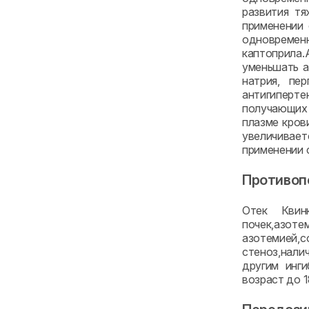
развития т
применении 
одновременн
каптоприла.
уменьшать а
натрия, пе
антигиперте
получающих
плазме кров
увеличивает
применении 
Противоп
Отек Квин
почек,азоте
азотемией,
стеноз,нали
другим инги
возраст до 1