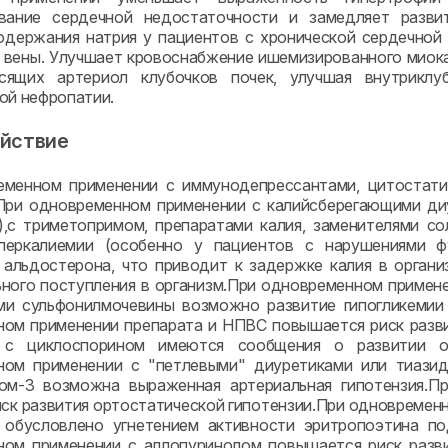
ование сердечной недостаточности и замедляет разви
держания натрия у пациентов с хронической сердечной
м вены. Улучшает кровоснабжение ишемизированного мио
сящих артериол клубочков почек, улучшая внутриклу
ой нефропатии.
йствие
еменном применении с иммунодепрессантами, цитостати
При одновременном применении с калийсберегающими диу
,с триметопримом, препаратами калия, заменителями с
иперкалиемии (особенно у пациентов с нарушениями ф
альдостерона, что приводит к задержке калия в органи
ного поступления в организм.При одновременном примене
и сульфонилмочевины возможно развитие гипогликемии 
ом применении препарата и НПВС повышается риск разв
 с циклоспорином имеются сообщения о развитии ос
ном применении с "петлевыми" диуретиками или тиазид
ном-3 возможна выраженная артериальная гипотензия.П
иск развития ортостатической гипотензии.При одновремен
о обусловлено угнетением активности эритропоэтина п
ом применении с аллопуринолом повышается риск разви