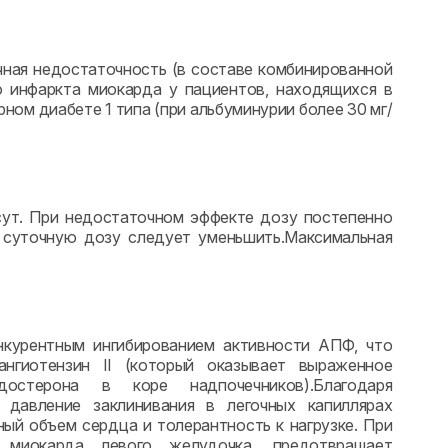
дечная недостаточность (в составе комбинированной
о инфаркта миокарда у пациентов, находящихся в
ном диабете 1 типа (при альбуминурии более 30 мг/
/сут. При недостаточном эффекте дозу постепенно
к суточную дозу следует уменьшить.Максимальная
онкурентным ингибированием активности АПФ, что
нгиотензин II (который оказывает выраженное
стерона в коре надпочечников).Благодаря
 давление заклинивания в легочных капиллярах
ный объем сердца и толерантность к нагрузке. При
 миокарда левого желудочка, предотвращает